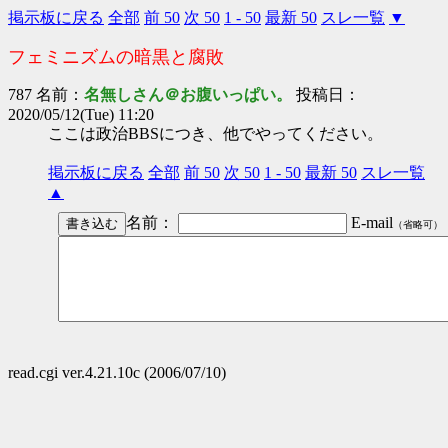
掲示板に戻る
全部
前 50
次 50
1 - 50
最新 50
スレ一覧
▼
フェミニズムの暗黒と腐敗
787 名前：
名無しさん＠お腹いっぱい。
投稿日：
2020/05/12(Tue) 11:20
ここは政治BBSにつき、他でやってください。
掲示板に戻る
全部
前 50
次 50
1 - 50
最新 50
スレ一覧
▲
名前：
E-mail
（省略可）
read.cgi ver.4.21.10c (2006/07/10)