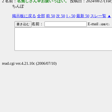
2 名前：
名無しさん＠お腹いっぱい。
投稿日：2024/08/27(Tue) 
ちんぽ
掲示板に戻る
全部
前 50
次 50
1 - 50
最新 50
スレ一覧
▲
名前：
E-mail
（省略可）
read.cgi ver.4.21.10c (2006/07/10)