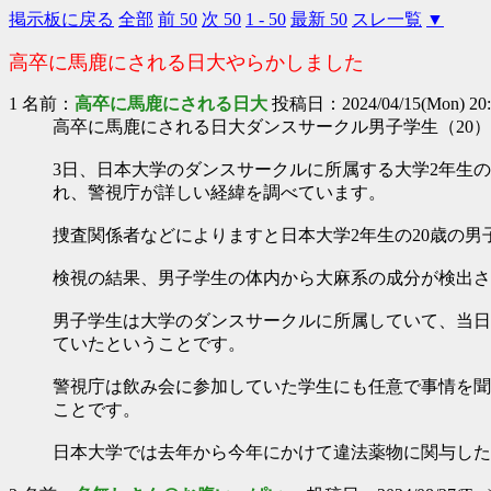
掲示板に戻る
全部
前 50
次 50
1 - 50
最新 50
スレ一覧
▼
高卒に馬鹿にされる日大やらかしました
1 名前：
高卒に馬鹿にされる日大
投稿日：2024/04/15(Mon) 20:
高卒に馬鹿にされる日大ダンスサークル男子学生（20
3日、日本大学のダンスサークルに所属する大学2年生
れ、警視庁が詳しい経緯を調べています。
捜査関係者などによりますと日本大学2年生の20歳の男
検視の結果、男子学生の体内から大麻系の成分が検出さ
男子学生は大学のダンスサークルに所属していて、当日
ていたということです。
警視庁は飲み会に参加していた学生にも任意で事情を聞
ことです。
日本大学では去年から今年にかけて違法薬物に関与した