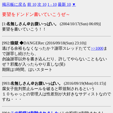
掲示板に戻る
前 10
次 10
1 - 10
最新 10
▼
要望をドンドン書いていこうぜ～
[1:
名無しさん＠お腹いっぱい。
(2004/10/17(Sun) 06:09)]
要望を書いていこう！！
[992:
狼獄 ◆
DANGERec
(2016/09/18(Sun) 23:10)]
逃げる余裕もなくなったか？謝罪スレッドたてて
>>1000
ま
で謝罪し続けたら、
勿論謝罪以外を書き込んだり、許してやらないこともない
ぜ？邪魔が入ったらやり直しな(笑)
期限は1時間。はいスタート
[993:
名無しさん＠お腹いっぱい。
(2016/09/19(Mon) 01:15)]
腐女子批判禁止ルールを破ると即規制されるという
１０ちゃっとの管理人は性差別が大好きなサディストなので
すね・・・