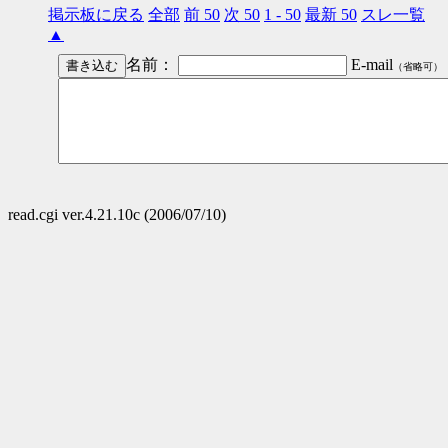
掲示板に戻る
全部
前 50
次 50
1 - 50
最新 50
スレ一覧
▲
名前：
E-mail
（省略可）
read.cgi ver.4.21.10c (2006/07/10)