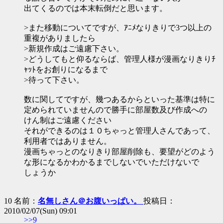
出てくるのでは本末転倒だと思います。
>また移動についてですが、ｱﾆﾒなりきりで3つ以上の
重複がありましたら
>新規作成はご遠慮下さい。
>どうしてもと仰るならば、管理人様が漫画なりきりﾁ
ｬｯﾄをお創りになるまで
>待って下さい。
数に関してですが、幾つあるからといった基準は特に
定められていませんので勝手に部屋数及び作成への
けん制はご遠慮ください
それができるのは１０ちゃっと管理人さんであって、
利用者ではありません。
漫画ちゃっとのなりきり部屋削除も、要望がどのよう
な形になるかわかるまでしないでいただけないで
しょうか
10 名前：
名無しさん＠お腹いっぱい。
投稿日：
2010/02/07(Sun) 09:01
>>9