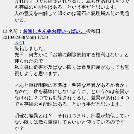
ければ２つでも削除されうるし、差異があれば４つで
も存続の可能性はある、という事だと思います。
人の意見を曲解して叩くのは流石に屁理屈以前の問題
かと。
12 名前：
名無しさん＠お腹いっぱい。
投稿日：
2010/02/08(Mon) 17:30
>>11
失礼しました。
先日、何方かに「お前に削除依頼する権利はない」と
仰られたので
私自身に危害が及ばない限りは違反部屋があっても無
視しようと思います。
＜あと重複削除の基準は「明確な差異があるか否か」
なので、数を基準にしないように、というのは差異が
なければ２つでも削除されうるし、差異があれば４つ
でも存続の可能性はある、という事だと思います。
明確な差異とは？ それはつまり、部屋が類似してい
ない限りは幾ら重複してもいいと仰っているのです
か？