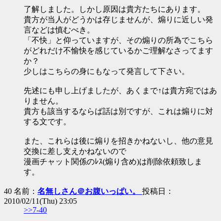
了解しました。しかし原因は貴方たちにあります。
貴方が当人がどうかは存じませんが、煽りに近しい発
言などは慎むべき。
「不快」と仰っていますが、その煽りの所為でこちら
がどれだけ不愉快を感じているかご理解なさってます
か？
少しはこちらの身にもなって発言して下さい。
先述にも申し上げましたが、あくまで↑は貴方宛ではあ
りません。
貴方も該当するならば話は別ですが、これは煽りに対
する文です。
また、これらは後に煽りを招きかねないし、他の意見
交換に差し支えかねないので
漫画チャット関係のﾚｽ(煽り含め)は削除依頼致しま
す。
40 名前：
名無しさん＠お腹いっぱい。
投稿日：
2010/02/11(Thu) 23:05
>>7-40