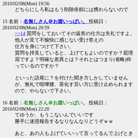
2010/02/08(Mon) 19:56
どちらにしろ私はもう削除依頼には携わらないので
15 名前：
名無しさん＠お腹いっぱい。
投稿日：
2010/02/08(Mon) 20:59
>>14
質問をしておいてその返答の仕方は失礼ですよ。
他人が見て不愉快に感じない受け答えの
仕方を身につけて下さい。
質問を拝見していると、上げてもよいのですか？屁理
屈ですよ？明確な差異とは？それとはつまり(省略)仰
っているのですか？
といった語尾に？を付けた聞き方しかしていません
が、無礼で喧嘩腰、茶化す言い方に受け止められます
ので、やらないで下さい。
16 名前：
名無しさん＠お腹いっぱい。
投稿日：
2010/02/08(Mon) 22:20
てゆうか、もうこないんでいいです
勝手に迷惑報告するなりなんなりどうぞｗｗ
あと、あの人も上げていいって言ってるんで上げとき