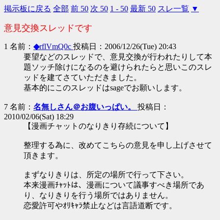
掲示板に戻る
全部
前 50
次 50
1 - 50
最新 50
スレ一覧
▼
意見交換スレッドです
1 名前：
◆
rflVmQ0c
投稿日：2006/12/26(Tue) 20:43
要望などのスレッドで、意見交換が行われたりして本
題ソッチ除けになるのを避けられたらと思いこのスレ
ッドを建てさていただきました。
基本的にこのスレッドはsageでお願いします。
7 名前：
名無しさん＠お腹いっぱい。
投稿日：
2010/02/06(Sat) 18:29
【漫画チャットのなりきり存続について】
整理する為に、改めてこちらの意見を申し上げさせて
頂きます。
まずなりきりは、所定の場所で行って下さい。
本来漫画ﾁｬｯﾄは、漫画について議事すべき場所であ
り、なりきりを行う場所ではありません。
恋愛許可やｵﾘｷｬﾗ禁止などは言語道断です。