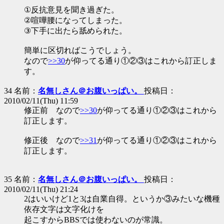
①反抗意見を聞き過ぎた。
②喧嘩腰になってしまった。
③下手に出たら舐められた。
簡単に区切ればこうでしょう。
なので
>>30
が仰ってる通り①②③はこれから訂正しま
す。
34 名前：
名無しさん＠お腹いっぱい。
投稿日：
2010/02/11(Thu) 11:59
修正前 なので
>>30
が仰ってる通り①②③はこれから
訂正します。
修正後 なので
>>31
が仰ってる通り①②③はこれから
訂正します。
35 名前：
名無しさん＠お腹いっぱい。
投稿日：
2010/02/11(Thu) 21:24
2はいいけど1と3は自業自得。というか③みたいな機種
依存文字は文字化けを
起こすからBBSでは使わないのが常識。