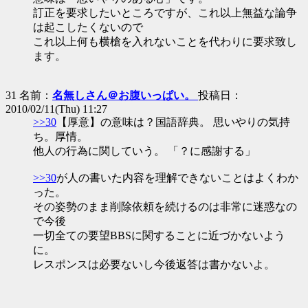
訂正を要求したいところですが、これ以上無益な論争
は起こしたくないので
これ以上何も横槍を入れないことを代わりに要求致し
ます。
31 名前：
名無しさん＠お腹いっぱい。
投稿日：
2010/02/11(Thu) 11:27
>>30
【厚意】の意味は？国語辞典。 思いやりの気持
ち。厚情。
他人の行為に関していう。 「？に感謝する」
>>30
が人の書いた内容を理解できないことはよくわか
った。
その姿勢のまま削除依頼を続けるのは非常に迷惑なの
で今後
一切全ての要望BBSに関することに近づかないよう
に。
レスポンスは必要ないし今後返答は書かないよ。