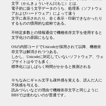
文字（かんきょういそん[1]もじ）とは、
電子的に扱う文字データのうち、処理系（ソフトウェ
アおよびハードウェア）によって違う
文字に表示されたり、全く表示・印刷できなかったり
するものの慣用的な総称である。
不特定多数との情報通信で機種依存文字を使用すると
文字化けの原因にもなる。
OSの内部コードでUnicodeが採用されて以降、機種依
存文字は解消されつつある。
しかし、Unicodeに対応していないソフトウェア、ウェ
ブサイトは今でも多く、
標準化にはしばらく時間がかかると推測される
※ちなみにギャル文字も疎外感を覚える、読んだ人に
不快感を与える、
読みづらいなどの理由で機種依存文字と同じように
BBSでは使わないのが普通です。