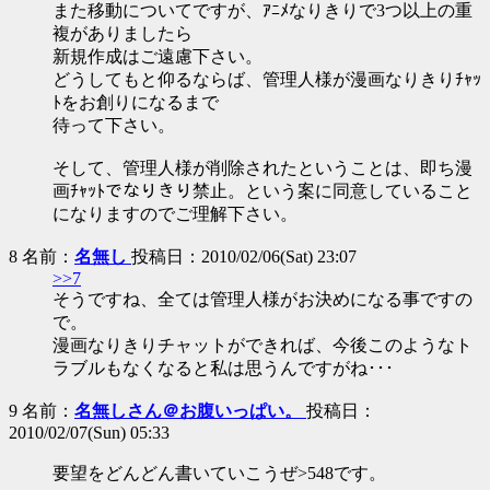
また移動についてですが、ｱﾆﾒなりきりで3つ以上の重
複がありましたら
新規作成はご遠慮下さい。
どうしてもと仰るならば、管理人様が漫画なりきりﾁｬｯ
ﾄをお創りになるまで
待って下さい。
そして、管理人様が削除されたということは、即ち漫
画ﾁｬｯﾄでなりきり禁止。という案に同意していること
になりますのでご理解下さい。
8 名前：
名無し
投稿日：2010/02/06(Sat) 23:07
>>7
そうですね、全ては管理人様がお決めになる事ですの
で。
漫画なりきりチャットができれば、今後このようなト
ラブルもなくなると私は思うんですがね･･･
9 名前：
名無しさん＠お腹いっぱい。
投稿日：
2010/02/07(Sun) 05:33
要望をどんどん書いていこうぜ>548です。