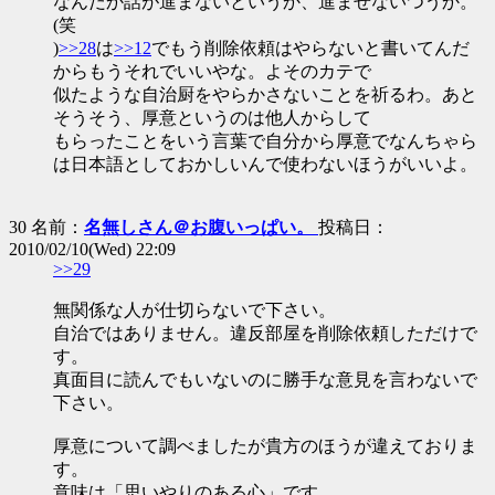
なんだか話が進まないというか、進ませないつうか。
(笑
)
>>28
は
>>12
でもう削除依頼はやらないと書いてんだ
からもうそれでいいやな。よそのカテで
似たような自治厨をやらかさないことを祈るわ。あと
そうそう、厚意というのは他人からして
もらったことをいう言葉で自分から厚意でなんちゃら
は日本語としておかしいんで使わないほうがいいよ。
30 名前：
名無しさん＠お腹いっぱい。
投稿日：
2010/02/10(Wed) 22:09
>>29
無関係な人が仕切らないで下さい。
自治ではありません。違反部屋を削除依頼しただけで
す。
真面目に読んでもいないのに勝手な意見を言わないで
下さい。
厚意について調べましたが貴方のほうが違えておりま
す。
意味は「思いやりのある心」です。