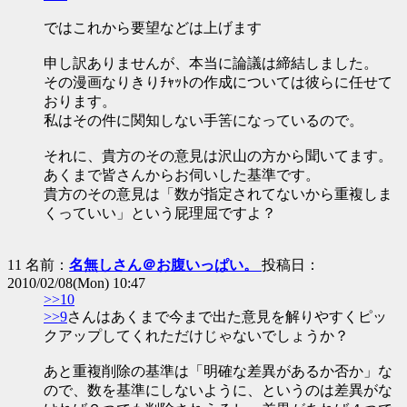
ではこれから要望などは上げます
申し訳ありませんが、本当に論議は締結しました。
その漫画なりきりﾁｬｯﾄの作成については彼らに任せて
おります。
私はその件に関知しない手筈になっているので。
それに、貴方のその意見は沢山の方から聞いてます。
あくまで皆さんからお伺いした基準です。
貴方のその意見は「数が指定されてないから重複しま
くっていい」という屁理屈ですよ？
11 名前：
名無しさん＠お腹いっぱい。
投稿日：
2010/02/08(Mon) 10:47
>>10
>>9
さんはあくまで今まで出た意見を解りやすくピッ
クアップしてくれただけじゃないでしょうか？
あと重複削除の基準は「明確な差異があるか否か」な
ので、数を基準にしないように、というのは差異がな