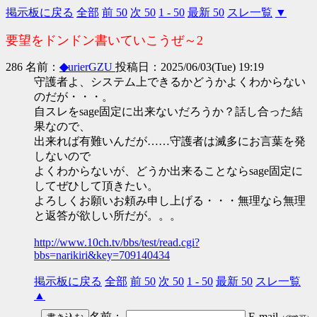
掲示板に戻る
全部
前 50
次 50
1 - 50
最新 50
スレ一覧
▼
要望をドンドン書いていこうぜ～2
286 名前：
◆
urierGZU
投稿日：2025/06/03(Tue) 19:19
守護者よ、システム上できるかどうかよくわからない
のだが・・・。
自スレをsage固定に出来ないだろうか？話し合った結
果なので、
出来れば有難いんだが……守護者は滅多にお言葉を発
しないので
よくわからないが、どうか出来ることならsage固定に
してぜひして頂きたい。
よろしくお願いお頼み申し上げる・・・無理なら無理
と返答が欲しい所だが。。。
http://www.10ch.tv/bbs/test/read.cgi?
bbs=narikiri&key=709140434
掲示板に戻る
全部
前 50
次 50
1 - 50
最新 50
スレ一覧
▲
名前：
E-mail