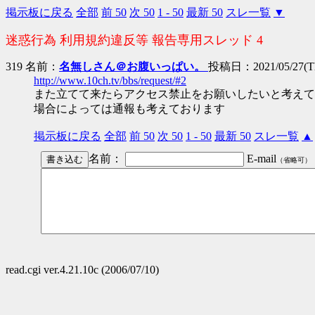
掲示板に戻る
全部
前 50
次 50
1 - 50
最新 50
スレ一覧
▼
迷惑行為 利用規約違反等 報告専用スレッド 4
319 名前：
名無しさん＠お腹いっぱい。
投稿日：2021/05/27(Th
http://www.10ch.tv/bbs/request/#2
また立てて来たらアクセス禁止をお願いしたいと考えて
場合によっては通報も考えております
掲示板に戻る
全部
前 50
次 50
1 - 50
最新 50
スレ一覧
▲
名前：
E-mail
（省略可）
read.cgi ver.4.21.10c (2006/07/10)