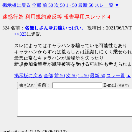
掲示板に戻る
全部
前 50
次 50
1 - 50
最新 50
スレ一覧
▼
迷惑行為 利用規約違反等 報告専用スレッド 4
324 名前：
名無しさん＠お腹いっぱい。
投稿日：2021/06/17(Th
>>323
に追記
スレによってはキャラハンを騙っている可能性もあり
キャラハンからすれば荒らしとは認識しにくく乗せられ
最悪正常なキャラハンが居場所を失ったり
新規参加希望者が風評被害を受ける可能性も考えられま
掲示板に戻る
全部
前 50
次 50
1 - 50
最新 50
スレ一覧
▲
名前：
E-mail
（省略可）
read.cgi ver.4.21.10c (2006/07/10)