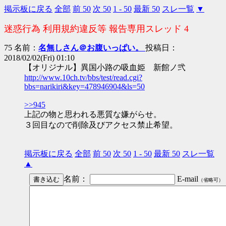
掲示板に戻る
全部
前 50
次 50
1 - 50
最新 50
スレ一覧
▼
迷惑行為 利用規約違反等 報告専用スレッド 4
75 名前：
名無しさん＠お腹いっぱい。
投稿日：
2018/02/02(Fri) 01:10
【オリジナル】異国小路の吸血姫 新館ノ弐
http://www.10ch.tv/bbs/test/read.cgi?
bbs=narikiri&key=478946904&ls=50
>>945
上記の物と思われる悪質な嫌がらせ。
３回目なので削除及びアクセス禁止希望。
掲示板に戻る
全部
前 50
次 50
1 - 50
最新 50
スレ一覧
▲
名前：
E-mail
（省略可）