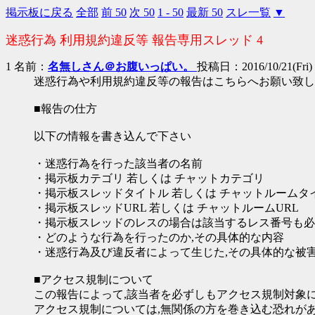
掲示板に戻る
全部
前 50
次 50
1 - 50
最新 50
スレ一覧
▼
迷惑行為 利用規約違反等 報告専用スレッド 4
1 名前：
名無しさん＠お腹いっぱい。
投稿日：2016/10/21(Fri) 
迷惑行為や利用規約違反等の報告はこちらへお願い致し
■報告の仕方
以下の情報を書き込んで下さい
・迷惑行為を行った該当者の名前
・掲示板カテゴリ 若しくは チャットカテゴリ
・掲示板スレッドタイトル 若しくは チャットルームタ
・掲示板スレッドURL 若しくは チャットルームURL
・掲示板スレッドのレスの場合は該当するレス番号も必
・どのような行為を行ったのか,その具体的な内容
・迷惑行為及び違反者によって生じた,その具体的な被
■アクセス規制について
この報告によって,該当者を必ずしもアクセス規制対象
アクセス規制については,無関係の方を巻き込む恐れが