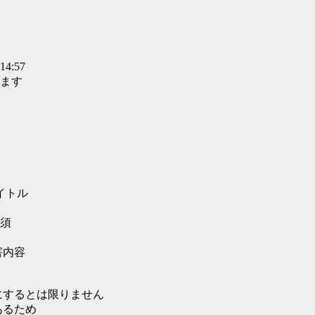
14:57
ます
イトル
須
害内容
にするとは限りません
あるため