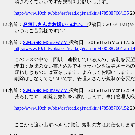
消さなくていいですが規制をお願いします。
http://www.10ch.tv/bbs/test/read.cgi/narikiri/478588766/135
20
12 名前：
名無しさん＠お腹いっぱい。
投稿日：2016/11/21(Mon
いつもご苦労様です(^-^ゞ
13 名前：
S.M.S ◆
SMSmaWVM
投稿日：2016/11/21(Mon) 17:36
http://www.10ch.tv/bbs/test/read.cgi/narikiri/478588766/125-1
このレスの中で二回以上連投している人の、規制を要望
理由：意味のない書き込みでキャラハンを疲労させるの
疑わしきものには蓋をします。よろしくお願いします。
削除はしなくてもいいです。管理人さんが規制が必要だ
14 名前：
S.M.S ◆
SMSmaWVM
投稿日：2016/11/21(Mon) 22:49
荒らしです。削除と規制をお願いします。事は管理人様
http://www.10ch.tv/bbs/test/read.cgi/narikiri/478588766/152
20
ここから追い出すべきと判断。規制の方はお任せします