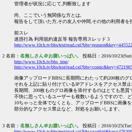
管理者が状況に応じて,判断致します
尚、ここでいう無関係な方とは,
報告をして頂いた方,その友人や仲間,その他の利用者を
前スレ
迷惑行為 利用規約違反等 報告専用スレッド 3
http://www.10ch.tv/bbs/test/read.cgi?bbs=request&key=44552
2 名前：
名無しさん＠お腹いっぱい。
投稿日：2016/10/23(Sun)
http://www.10ch.tv/bbs_img/
http://www.10ch.tv/bbs/test/read.cgi?bbs=comic&key=472196
画像アップロードBBSに長期間にわたって約200枚の
それを上記に貼り付けているIPアドレスをアクセス禁
長期間、200枚ものグロ画像を添付するのはとても悪質
不快に思っているユーザーも複数いるようですので、ど
10ちゃっと全体でなくとも、アップロードBBSに画像
部分的なアクセス禁止など、対処をお願いします。
3 名前：
名無しさん＠お腹いっぱい。
投稿日：2016/10/25(Tue) 
http://www.10ch.tv/bbs/test/read.cgi?bbs=narikiri&key=476