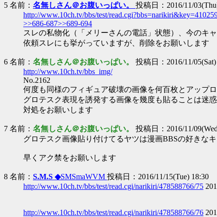
5 名前：
名無しさん＠お腹いっぱい。
投稿日：2016/11/03(Thu)
http://www.10ch.tv/bbs/test/read.cgi?bbs=narikiri&key=4102
>>686-687
>>689-694
スレの私物化（「メリーさんの電話」状態）、今のキャ
依頼スレにも挙がっていますが、削除をお願いします
6 名前：
名無しさん＠お腹いっぱい。
投稿日：2016/11/05(Sat) 
http://www.10ch.tv/bbs_img/
No.2162
何度も同様のフィギュア破壊の画像を何百枚とアップロ
グロテスク表現を誘発する画像を幾度も貼ることは迷惑
対処をお願いします
7 名前：
名無しさん＠お腹いっぱい。
投稿日：2016/11/09(Wed)
グロテスク画像貼り付けてるヤツは漫画BBSの好きな
早くアク禁をお願いします
8 名前：
S.M.S ◆
SMSmaWVM
投稿日：2016/11/15(Tue) 18:30
http://www.10ch.tv/bbs/test/read.cgi/narikiri/478588766/75
201
http://www.10ch.tv/bbs/test/read.cgi/narikiri/478588766/76
201