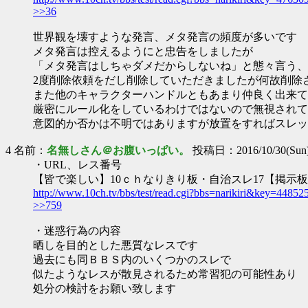
>>36
世界観を壊すような発言、メタ発言の頻度が多いです
メタ発言は控えるようにと忠告をしましたが
「メタ発言はしちゃダメだからしないね」と態々言う、
2度削除依頼をだし削除していただきましたが何故削除
また他のキャラクターハンドルともあまり仲良く出来て
厳密にルール化をしているわけではないので無視されて
意図的か否かは不明ではありますが放置をすればスレッ
4 名前：
名無しさん＠お腹いっぱい。
投稿日：2016/10/30(Sun)
・URL、レス番号
【皆で楽しい】10ｃｈなりきり板・自治スレ17【掲示
http://www.10ch.tv/bbs/test/read.cgi?bbs=narikiri&key=4485
>>759
・迷惑行為の内容
晒しを目的とした悪質なレスです
過去にも同ＢＢＳ内のいくつかのスレで
似たようなレスが散見されるため常習犯の可能性あり
処分の検討をお願い致します