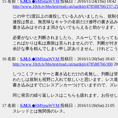
15 名前：
S.M.S ◆
SMSmaWVM
投稿日：2016/11/24(Thu) 18:42
http://www.10ch.tv/bbs/test/read.cgi/narikiri/478588766/237-2
この中で2度以上の連投している人がいましたら、規制
連投は禁止、無意味なキャラの名前だけ連呼の書き込み
書き込みはそのまま消さないでもらえると助かります。
必要がないと判断されましたら、スルーしてもらっても
こればかりは私は裏側は見られませんので、判断が付き
余計な事を頼んでしまい申し訳ありません。けれどこう
16 名前：
S.M.S ◆
SMSmaWVM
投稿日：2016/11/26(Sat) 18:43
http://www.10ch.tv/bbs/test/read.cgi/narikiri/478588766/300
20
しつこくファイヤーと書き込むだけの名無し。判断は管
わたしは規制も視野に入れて欲しいと思います。レス進
書き込みはすでにレスアンカーつけていますので、ズレ
同じ発言の繰り返しレスはこちらも疲れます。お任せし
17 名前：
S.M.S ◆
SMSmaWVM
投稿日：2016/11/26(Sat) 21:05
スレッドとは無関係のレス。