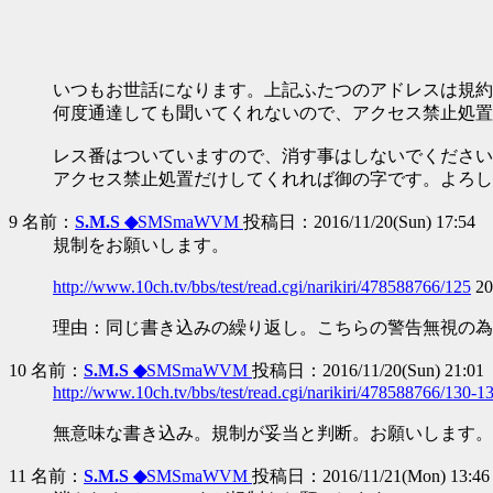
いつもお世話になります。上記ふたつのアドレスは規約
何度通達しても聞いてくれないので、アクセス禁止処置
レス番はついていますので、消す事はしないでください
アクセス禁止処置だけしてくれれば御の字です。よろし
9 名前：
S.M.S ◆
SMSmaWVM
投稿日：2016/11/20(Sun) 17:54
規制をお願いします。
http://www.10ch.tv/bbs/test/read.cgi/narikiri/478588766/125
20
理由：同じ書き込みの繰り返し。こちらの警告無視の為
10 名前：
S.M.S ◆
SMSmaWVM
投稿日：2016/11/20(Sun) 21:01
http://www.10ch.tv/bbs/test/read.cgi/narikiri/478588766/130-1
無意味な書き込み。規制が妥当と判断。お願いします。
11 名前：
S.M.S ◆
SMSmaWVM
投稿日：2016/11/21(Mon) 13:46