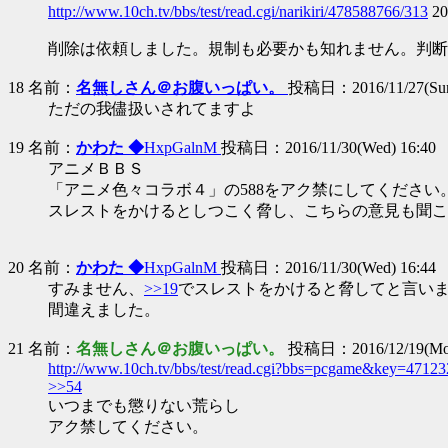
http://www.10ch.tv/bbs/test/read.cgi/narikiri/478588766/313
20
削除は依頼しました。規制も必要かも知れません。判断
18 名前：
名無しさん＠お腹いっぱい。
投稿日：2016/11/27(Sun
ただの我儘扱いされてますよ
19 名前：
かわた ◆
HxpGalnM
投稿日：2016/11/30(Wed) 16:40
アニメＢＢＳ
「アニメ色々コラボ４」の588をアク禁にしてください
スレストをかけるとしつこく脅し、こちらの意見も聞こ
20 名前：
かわた ◆
HxpGalnM
投稿日：2016/11/30(Wed) 16:44
すみません、
>>19
でスレストをかけると脅してと言い
間違えました。
21 名前：
名無しさん＠お腹いっぱい。
投稿日：2016/12/19(Mon
http://www.10ch.tv/bbs/test/read.cgi?bbs=pcgame&key=4712
>>54
いつまでも懲りない荒らし
アク禁してください。