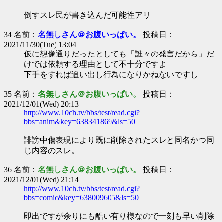
倒すスレ民が書き込んだ可能性アリ
34 名前：
名無しさん＠お腹いっぱい。
投稿日：
2021/11/30(Tue) 13:04
仮に想像通りだったとしても「誰々の発言だから」だ
けでは依頼する理由として不十分ですよ
下手をすれば追い出し行為になりかねないですし
35 名前：
名無しさん＠お腹いっぱい。
投稿日：
2021/12/01(Wed) 20:13
http://www.10ch.tv/bbs/test/read.cgi?
bbs=anim&key=638341869&ls=50
誹謗中傷表現により既に削除されたスレと同名かつ同
じ内容のスレ。
36 名前：
名無しさん＠お腹いっぱい。
投稿日：
2021/12/01(Wed) 21:14
http://www.10ch.tv/bbs/test/read.cgi?
bbs=comic&key=638009605&ls=50
即出ですが余りにも酷い有り様なので一刻も早い削除