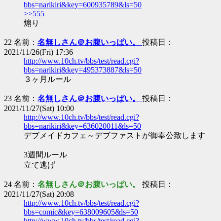
bbs=narikiri&key=600935789&ls=50
>>555
煽り
22 名前：
名無しさん＠お腹いっぱい。
投稿日：
2021/11/26(Fri) 17:36
http://www.10ch.tv/bbs/test/read.cgi?
bbs=narikiri&key=495373887&ls=50
３ヶ月ルール
23 名前：
名無しさん＠お腹いっぱい。
投稿日：
2021/11/27(Sat) 10:00
http://www.10ch.tv/bbs/test/read.cgi?
bbs=narikiri&key=636020011&ls=50
デブメイドカフェ～デブファストが御奉公致します
3週間ルール
立て逃げ
24 名前：
名無しさん＠お腹いっぱい。
投稿日：
2021/11/27(Sat) 20:08
http://www.10ch.tv/bbs/test/read.cgi?
bbs=comic&key=638009605&ls=50
http://www.10ch.tv/bbs/test/read.cgi?