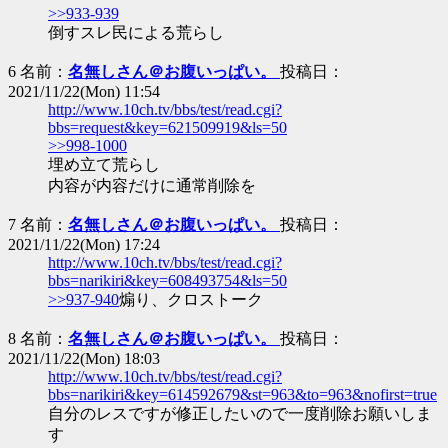
>>933-939
倒すスレ民による荒らし
6 名前：
名無しさん＠お腹いっぱい。
投稿日：
2021/11/22(Mon) 11:54
http://www.10ch.tv/bbs/test/read.cgi?
bbs=request&key=621509919&ls=50
>>998-1000
埋め立て荒らし
内容が内容だけに通常削除を
7 名前：
名無しさん＠お腹いっぱい。
投稿日：
2021/11/22(Mon) 17:24
http://www.10ch.tv/bbs/test/read.cgi?
bbs=narikiri&key=608493754&ls=50
>>937-940
煽り、クロストーク
8 名前：
名無しさん＠お腹いっぱい。
投稿日：
2021/11/22(Mon) 18:03
http://www.10ch.tv/bbs/test/read.cgi?
bbs=narikiri&key=614592679&st=963&to=963&nofirst=true
自分のレスですが修正したいので一度削除お願いしま
す