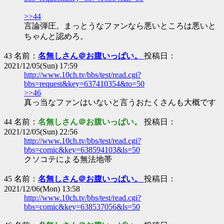
>>44
言論弾圧。まっとうなファンなら悪いところは悪いと
ちゃんと認めろ。
43 名前：
名無しさん＠お腹いっぱい。
投稿日：
2021/12/05(Sun) 17:59
http://www.10ch.tv/bbs/test/read.cgi?
bbs=request&key=637410354&to=50
>>46
真っ当なファンはいないと言うおたくさんも大概です
44 名前：
名無しさん＠お腹いっぱい。
投稿日：
2021/12/05(Sun) 22:56
http://www.10ch.tv/bbs/test/read.cgi?
bbs=comic&key=638594103&ls=50
クソコテによる無法地帯
45 名前：
名無しさん＠お腹いっぱい。
投稿日：
2021/12/06(Mon) 13:58
http://www.10ch.tv/bbs/test/read.cgi?
bbs=comic&key=638537056&ls=50