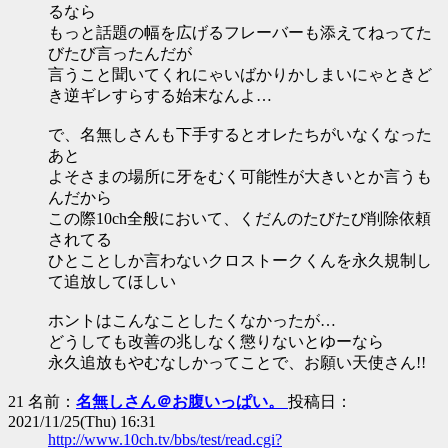
るなら
もっと話題の幅を広げるフレーバーも添えてねってた
びたび言ったんだが
言うこと聞いてくれにゃいばかりかしまいにゃときど
き逆ギレすらする始末なんよ…
で、名無しさんも下手するとオレたちがいなくなった
あと
よそさまの場所に牙をむく可能性が大きいとか言うも
んだから
この際10ch全般において、くだんのたびたび削除依頼
されてる
ひとことしか言わないクロストークくんを永久規制し
て追放してほしい
ホントはこんなことしたくなかったが…
どうしても改善の兆しなく懲りないとゆーなら
永久追放もやむなしかってことで、お願い天使さん!!
21 名前：
名無しさん＠お腹いっぱい。
投稿日：
2021/11/25(Thu) 16:31
http://www.10ch.tv/bbs/test/read.cgi?