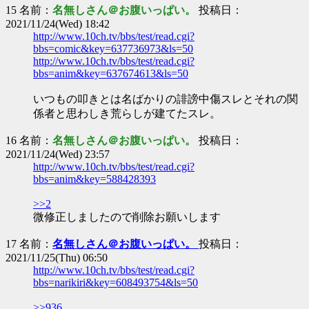
15 名前：
名無しさん＠お腹いっぱい。
投稿日：
2021/11/24(Wed) 18:42
http://www.10ch.tv/bbs/test/read.cgi?
bbs=comic&key=637736973&ls=50
http://www.10ch.tv/bbs/test/read.cgi?
bbs=anim&key=637674613&ls=50
いつもの叩きとは名ばかりの誹謗中傷スレとそれの関
係者と思わしき荒らしが建てたスレ。
16 名前：
名無しさん＠お腹いっぱい。
投稿日：
2021/11/24(Wed) 23:57
http://www.10ch.tv/bbs/test/read.cgi?
bbs=anim&key=588428393
>>2
微修正しましたので削除お願いします
17 名前：
名無しさん＠お腹いっぱい。
投稿日：
2021/11/25(Thu) 06:50
http://www.10ch.tv/bbs/test/read.cgi?
bbs=narikiri&key=608493754&ls=50
>>936