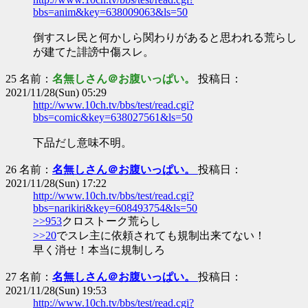
bbs=anim&key=638009063&ls=50
倒すスレ民と何かしら関わりがあると思われる荒らし
が建てた誹謗中傷スレ。
25 名前：
名無しさん＠お腹いっぱい。
投稿日：
2021/11/28(Sun) 05:29
http://www.10ch.tv/bbs/test/read.cgi?
bbs=comic&key=638027561&ls=50
下品だし意味不明。
26 名前：
名無しさん＠お腹いっぱい。
投稿日：
2021/11/28(Sun) 17:22
http://www.10ch.tv/bbs/test/read.cgi?
bbs=narikiri&key=608493754&ls=50
>>953
クロストーク荒らし
>>20
でスレ主に依頼されても規制出来てない！
早く消せ！本当に規制しろ
27 名前：
名無しさん＠お腹いっぱい。
投稿日：
2021/11/28(Sun) 19:53
http://www.10ch.tv/bbs/test/read.cgi?