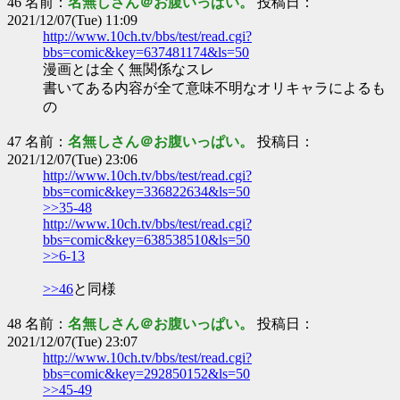
46 名前：
名無しさん＠お腹いっぱい。
投稿日：
2021/12/07(Tue) 11:09
http://www.10ch.tv/bbs/test/read.cgi?
bbs=comic&key=637481174&ls=50
漫画とは全く無関係なスレ
書いてある内容が全て意味不明なオリキャラによるも
の
47 名前：
名無しさん＠お腹いっぱい。
投稿日：
2021/12/07(Tue) 23:06
http://www.10ch.tv/bbs/test/read.cgi?
bbs=comic&key=336822634&ls=50
>>35-48
http://www.10ch.tv/bbs/test/read.cgi?
bbs=comic&key=638538510&ls=50
>>6-13
>>46
と同様
48 名前：
名無しさん＠お腹いっぱい。
投稿日：
2021/12/07(Tue) 23:07
http://www.10ch.tv/bbs/test/read.cgi?
bbs=comic&key=292850152&ls=50
>>45-49