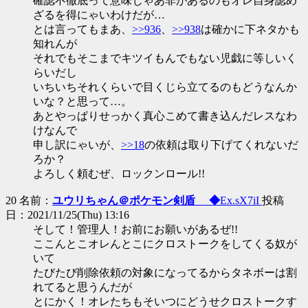
確認不徹底って意味じゃあ非があるのもオレ自身認め
ざるを得にゃいわけだが…
とは言ってもまあ、
>>936
、
>>938
は確かに下ネタかも
知れんが
それでもそこまでキツイもんでもない児戯に等しいく
らいだし
いちいちそれくらいで目くじら立てるのもどうなんか
いな？と思って…。
あとやっぱりせっかく真心こめて書き込んだレスなわ
けなんで
申し訳にゃいが、
>>18
の依頼は取り下げてくれないだ
ろか？
よろしく頼むぜ、ロックンロール!!
20 名前：
ユウリちゃん＠ポケモン剣盾 ◆
Ex.sX7iI
投稿
日：2021/11/25(Thu) 13:16
そして！管理人！お前にお願いがあるぜ!!
ここんとこオレんとこにクロストークをしてくる奴が
いて
たびたび削除依頼の対象になってるからタネボーは割
れてると思うんだが
とにかく！オレたちもそいつにどうせクロストークす