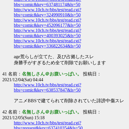
bbs=comic&key=637481174&ls=50
http://www.10ch.tv/bbs/test/read.cgi?
bbs=comic&key=324990910&ls=50
http://www.10ch.tv/bbs/test/read.cgi?
bbs=comic&key=452096177&ls=50
http://www.10ch.tv/bbs/test/read.cgi?
bbs=comic&key=400393025&ls=50
http://www.10ch.tv/bbs/test/read.cgi?
bbs=comic&key=336822634&ls=50
age荒らしが立てた、及び占拠したスレ
身勝手がすぎるため全て削除でお願いします
41 名前：
名無しさん＠お腹いっぱい。
投稿日：
2021/12/04(Sat) 04:44
http://www.10ch.tv/bbs/test/read.cgi?
bbs=comic&key=638537847&ls=50
アニメBBSで建てられて削除されていた誹謗中傷スレ
42 名前：
名無しさん＠お腹いっぱい。
投稿日：
2021/12/05(Sun) 15:18
http://www.10ch.tv/bbs/test/read.cgi?
bbs=request&key=637410354&ls=50