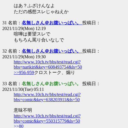
はあ？ふざけんなよ
ただの感想スレじゃねえか
31 名前：
名無しさん＠お腹いっぱい。
投稿日：
2021/11/29(Mon) 12:19
喧嘩は要望スレで
もちろん罵り合いなしで
32 名前：
名無しさん＠お腹いっぱい。
投稿日：
2021/11/29(Mon) 19:30
http://www.10ch.tv/bbs/test/read.cgi?
bbs=narikiri&key=608493754&ls=50
>>956-959
クロストーク、煽り
33 名前：
名無しさん＠お腹いっぱい。
投稿日：
2021/11/30(Tue) 05:11
http://www.10ch.tv/bbs/test/read.cgi?
bbs=comic&key=638203911&ls=50
意味不明
http://www.10ch.tv/bbs/test/read.cgi?
bbs=comic&key=550315779&ls=50
>>80