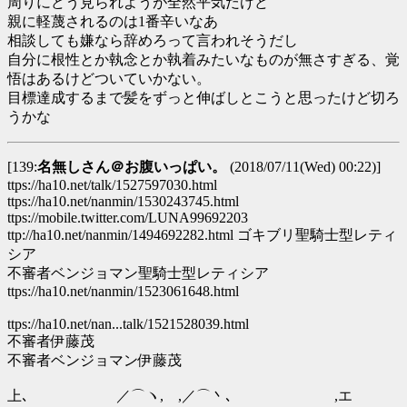
周りにどう見られようが全然平気だけど
親に軽蔑されるのは1番辛いなあ
相談しても嫌なら辞めろって言われそうだし
自分に根性とか執念とか執着みたいなものが無さすぎる、覚
悟はあるけどついていかない。
目標達成するまで髪をずっと伸ばしとこうと思ったけど切ろ
うかな
[139:
名無しさん＠お腹いっぱい。
(2018/07/11(Wed) 00:22)]
ttps://ha10.net/talk/1527597030.html
ttps://ha10.net/nanmin/1530243745.html
ttps://mobile.twitter.com/LUNA99692203
ttp://ha10.net/nanmin/1494692282.html ゴキブリ聖騎士型レティ
シア
不審者ベンジョマン聖騎士型レティシア
ttps://ha10.net/nanmin/1523061648.html
ttps://ha10.net/nan...talk/1521528039.html
不審者伊藤茂
不審者ベンジョマン伊藤茂
上､ ／⌒ヽ, ,／⌒丶､ ,エ