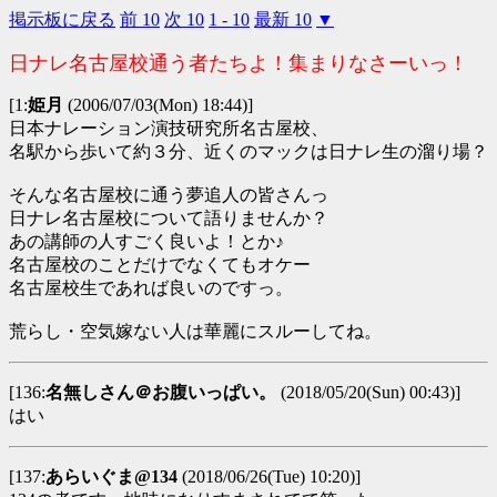
掲示板に戻る
前 10
次 10
1 - 10
最新 10
▼
日ナレ名古屋校通う者たちよ！集まりなさーいっ！
[1:
姫月
(2006/07/03(Mon) 18:44)]
日本ナレーション演技研究所名古屋校、
名駅から歩いて約３分、近くのマックは日ナレ生の溜り場？
そんな名古屋校に通う夢追人の皆さんっ
日ナレ名古屋校について語りませんか？
あの講師の人すごく良いよ！とか♪
名古屋校のことだけでなくてもオケー
名古屋校生であれば良いのですっ。
荒らし・空気嫁ない人は華麗にスルーしてね。
[136:
名無しさん＠お腹いっぱい。
(2018/05/20(Sun) 00:43)]
はい
[137:
あらいぐま@134
(2018/06/26(Tue) 10:20)]