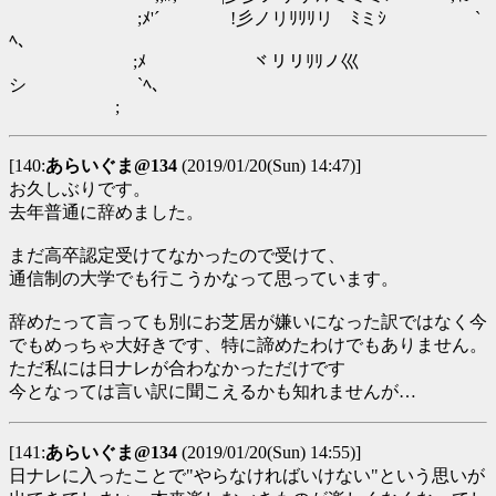
;ﾒ'´ !彡ノリﾘﾘﾘリゞﾐミｼ `
ﾍ､
;ﾒ ヾリリﾘﾘノ巛ゞ
シ `ﾍ､
;
[140:
あらいぐま@134
(2019/01/20(Sun) 14:47)]
お久しぶりです。
去年普通に辞めました。
まだ高卒認定受けてなかったので受けて、
通信制の大学でも行こうかなって思っています。
辞めたって言っても別にお芝居が嫌いになった訳ではなく今
でもめっちゃ大好きです、特に諦めたわけでもありません。
ただ私には日ナレが合わなかっただけです
今となっては言い訳に聞こえるかも知れませんが…
[141:
あらいぐま@134
(2019/01/20(Sun) 14:55)]
日ナレに入ったことで"やらなければいけない"という思いが