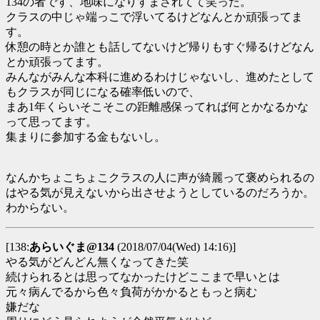
134の者です、地味になりすまされてて笑った。
クラスの中じゃ端っこで浮いてるけどなんとか頑張ってま
す。
休憩の時とか誰とも話してないけど帰りもすぐ帰るけどなん
とか頑張ってます。
みんながみんな本科に進めるわけじゃないし、進めたとして
もクラスが同じになる確率低いので、
まあ1年くらいそこそこの距離感保ってれば何とかなるかな
って思ってます。
集まりに参加する金もないし。
なんかちょこちょこクラスの人に声が綺麗って褒められるの
はやる気が見えないから出させようとしているのだろうか。
わからない。
[138:
あらいぐま@134
(2018/07/04(Wed) 14:16)]
やる気がどんどん無くなってきた笑
続けられるとは思ってなかったけどここまで早いとは
元々病んでるから色々負荷がかかるともっと病む
嫌だな