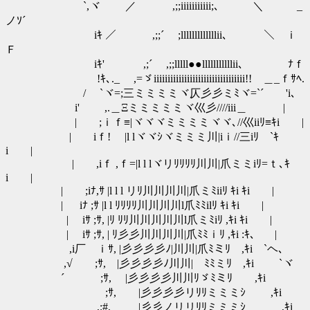
`,ヾ ／ ,;;iiiiiiiiiii;､ ＼ _
ノｿ´
iｷ ／ ,;;´ ;lllllllllllllii､ ＼ ｉ
Ｆ
iｷ' ,;´ ,;;lllll●●lllllllllllii､ ﾅｆ
!ｷ､._ ,=ゞiiiiiiiiiiiiiiiiiiiiiiiiiiiiiiiii!! ＿_ｆｻﾍ.
/ `ヾ=;三ミミミミヾ仄彡彡ミﾐヾ=`´ 'i､
i' ,.＿Ξミミミミミヾ巛彡////iii＿ |
| ;ｉｆ≡|ヾヾヾミミミミヾヾ､//巛iiﾘ≡ｷi |
| iｆ! |l lヾヾｼヾミミミ川|iｉ//三iﾘ `ｷ
i |
| ,iｆ ,ｆ=|l l lヾリﾘﾘﾘﾘ川川|爪ミミiﾘ=ｔ､ｷ
i |
| ;iﾅ,ｻ |l l l リﾘ川川川川|爪ミﾐiiﾘ ｷi ｷi |
| iﾅ ;ｻ |l l ﾘﾘﾘﾘ川川川川l爪ﾐﾐilﾘ ｷi ｷi |
| iｻ ;ｻ, |ﾘ ﾘﾘ川川川川川l爪ミﾐiﾘ ,ｷi ｷi |
| iｻ ;ｻ, | ﾘ彡彡川川川川|爪ﾐﾐｉﾘ ,ｷi :ｷ、 |
,i厂 ｉｻ, |彡彡彡彡ﾉ|川川|爪ﾐミﾘ ,ｷi `ヘ､
,√ ;ｻ, |彡彡彡彡ﾉ川川|ゞﾐﾐミﾘ ,ｷi `ヾ
´ ;ｻ, |彡彡彡彡川川ﾘゞﾐミﾘ ,ｷi
;ｻ, |彡彡彡彡リﾘﾘミミミｼ ,ｷi
,;#, |彡彡ノリリﾘﾘミミミｼ ,ｷi