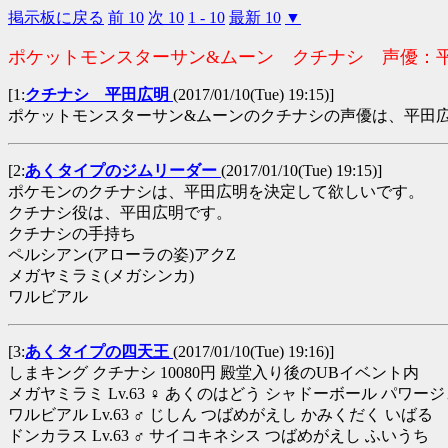
掲示板に戻る
前 10
次 10
1 - 10
最新 10
▼
ポケットモンスターサン&ムーン クチナシ 声優：
[1:
クチナシ 平田広明
(2017/01/10(Tue) 19:15)]
ポケットモンスターサン&ムーンのクチナシの声優は、平田
[2:
あくタイプのジムリーダー
(2017/01/10(Tue) 19:15)]
ポケモンのクチナシは、平田広明を決定して欲しいです。
クチナシ役は、平田広明です。
クチナシの手持ち
ペルシアン(アローラの姿)アクZ
メガヤミラミ(メガシンカ)
ワルビアル
[3:
あくタイプの四天王
(2017/01/10(Tue) 19:16)]
しまキング クチナシ 10080円 殿堂入り後のUBイベント内
メガヤミラミ Lv.63 ♀ あくのはどう シャドーボール パワー
ワルビアル Lv.63 ♂ じしん つばめがえし かみくだく いばる
ドンカラス Lv.63 ♂ サイコキネシス つばめがえし ふいうち