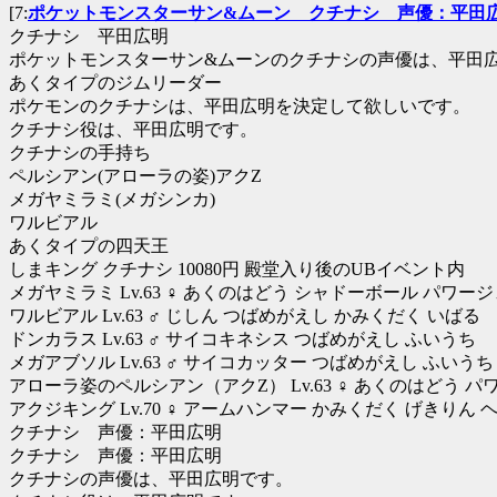
[7:
ポケットモンスターサン&ムーン クチナシ 声優：平田
クチナシ 平田広明
ポケットモンスターサン&ムーンのクチナシの声優は、平田
あくタイプのジムリーダー
ポケモンのクチナシは、平田広明を決定して欲しいです。
クチナシ役は、平田広明です。
クチナシの手持ち
ペルシアン(アローラの姿)アクZ
メガヤミラミ(メガシンカ)
ワルビアル
あくタイプの四天王
しまキング クチナシ 10080円 殿堂入り後のUBイベント内
メガヤミラミ Lv.63 ♀ あくのはどう シャドーボール パワー
ワルビアル Lv.63 ♂ じしん つばめがえし かみくだく いばる
ドンカラス Lv.63 ♂ サイコキネシス つばめがえし ふいうち
メガアブソル Lv.63 ♂ サイコカッター つばめがえし ふいう
アローラ姿のペルシアン（アクZ） Lv.63 ♀ あくのはどう パ
アクジキング Lv.70 ♀ アームハンマー かみくだく げき
クチナシ 声優：平田広明
クチナシ 声優：平田広明
クチナシの声優は、平田広明です。