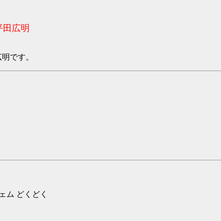
平田広明
広明です。
ジェム どくどく