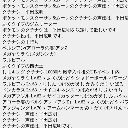
ポケットモンスターサン&ムーンのクチナシの声優：平田広
クチナシ 平田広明
ポケットモンスターサン&ムーンのクチナシの声優は、平田
あくタイプのジムリーダー
ポケモンのクチナシは、平田広明を決定して欲しいです。
クチナシ役は、平田広明です。
クチナシの手持ち
ペルシアン(アローラの姿)アクZ
メガヤミラミ(メガシンカ)
ワルビアル
あくタイプの四天王
しまキング クチナシ 10080円 殿堂入り後のUBイベント内
メガヤミラミ Lv.63 ♀ あくのはどう シャドーボール パワー
ワルビアル Lv.63 ♂ じしん つばめがえし かみくだく いばる
ドンカラス Lv.63 ♂ サイコキネシス つばめがえし ふいうち
メガアブソル Lv.63 ♂ サイコカッター つばめがえし ふいう
アローラ姿のペルシアン（アクZ） Lv.63 ♀ あくのはどう パ
アクジキング Lv.70 ♀ アームハンマー かみくだく げき
クチナシ 声優：平田広明
クチナシ 声優：平田広明
クチナシの声優は、平田広明です。