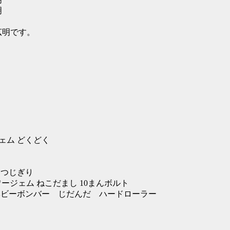
明
広明です。
ジェム どくどく
ち つじぎり
ワージェム ねこだまし 10まんボルト
りん ヘビーボンバー じだんだ ハードローラー