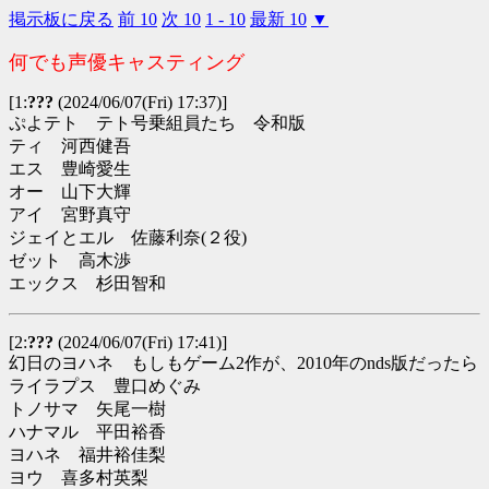
掲示板に戻る
前 10
次 10
1 - 10
最新 10
▼
何でも声優キャスティング
[1:
???
(2024/06/07(Fri) 17:37)]
ぷよテト テト号乗組員たち 令和版
ティ 河西健吾
エス 豊崎愛生
オー 山下大輝
アイ 宮野真守
ジェイとエル 佐藤利奈(２役)
ゼット 高木渉
エックス 杉田智和
[2:
???
(2024/06/07(Fri) 17:41)]
幻日のヨハネ もしもゲーム2作が、2010年のnds版だったら
ライラプス 豊口めぐみ
トノサマ 矢尾一樹
ハナマル 平田裕香
ヨハネ 福井裕佳梨
ヨウ 喜多村英梨