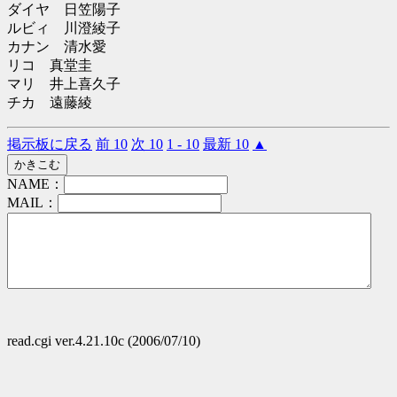
ダイヤ 日笠陽子
ルビィ 川澄綾子
カナン 清水愛
リコ 真堂圭
マリ 井上喜久子
チカ 遠藤綾
掲示板に戻る
前 10
次 10
1 - 10
最新 10
▲
NAME：
MAIL：
read.cgi ver.4.21.10c (2006/07/10)