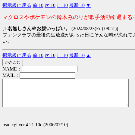
掲示板に戻る
前 10
次 10
1 - 10
最新 10
▼
マクロスやポケモンの鈴木みのりが歌手活動引退する
[1:
名無しさん＠お腹いっぱい。
(2024/08/23(Fri) 08:51)]
ファンクラブの最後の生放送があった日にそんな噂が流れて
い。
掲示板に戻る
前 10
次 10
1 - 10
最新 10
▲
NAME：
MAIL：
read.cgi ver.4.21.10c (2006/07/10)