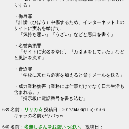
りする」
・侮辱罪
「誹謗（ひぼう）中傷するため、インターネット上の
サイトに実名を挙げて、
『気持ち悪い』『うざい』などと悪口を書く」
・名誉棄損罪
「サイトに実名を挙げ、『万引きをしていた』など
と風評を流す」
・脅迫罪
「学校に来たら危害を加えると脅すメールを送る」
・威力業務妨害（業務には仕事だけでなく日常生活も
含まれる。）
「掲示板に電話番号を書き込む」
639 名前：
リリカ☆
投稿日：2017/04/06(Thu) 01:06
キャラの名前がヤバッw
640 名前：
名無しさん＠お腹いっぱい。
投稿日：