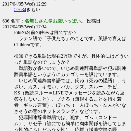
2017/04/05(Wed) 12:29
>>634
きもい
636 名前：
名無しさん＠お腹いっぱい。
投稿日：
2017/04/05(Wed) 17:34
Filiiの名前の由来は何ですか？
ラテン語で「子供たち」のことです。英語で言えば
Childrenです。
検知できる単語は現在2万語ですが、具体的にはどうい
った単語なのでしょうか？
単語数が多いので、いじめ関連辞書単語や犯罪関連
辞書単語というようにカテゴリーを設けています。
いじめ関連辞書単語では、氏ね（死ねの隠語）、う
ざい、カス、キモい、バカ、クズ、スルー、チビ、
KS（既読スルー＝LINEでメッセージを読みながら返
答をしないこと）、ブチる（無視することを指す若
者・ギャル言葉）、ぼっち（一人ぼっち・友人がいな
さそうの意のネットスラング）などです。
犯罪関連辞書単語では、犯す、ゴム（コンドー
ム）、サセ子（誰にでも簡単に肉体関係を許してしま
う性的にふしだらな女性）、応援（援助交際の隠