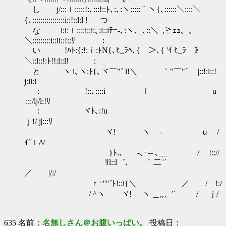
し j/:::ｌ:::::!:､:::!::ﾄ､:､:ヽ:::::｀ヽ{､::::::＼::::＼
{､::::::::::::::::i::!::l:l ! つ
な l:i:ｌ::::i::i:､:l::lﾃ=-､:ヽ､_､::＼_,≧ｪｭ､_､
＼:::::::::i::li::!::ﾘ ：
い !ﾊﾄ:{:!:ｉ:ﾄN{､ﾋ_ﾗﾍ､{ ＞､{ 'ｲ ﾋ_ﾗ 》
＼::l::!:ﾄ!!:l::l! ：
と ヽ i､ヽ:ﾄ{､ヾ￣"´ l!＼ ｀"￣"´ |::!:l::!
j:ll:!
： !::､::::i ｌ u
|:::/lj/l:!ﾘ
： ヾﾄ､:!u
ｊ!/ j|:::ﾘ
ヾ! ヽ ‐ ｕ /
ｲ´ｌﾊ/
}ﾄ.、 -､ｰ-- ､__ /' !:://
ﾘl::l゛､ ｀二¨´
／ |/:/
ｒｰ''"´ﾄ!::i{＼ ／ / !:/
/ ^ヽ ヾ! ヽ ＿,,、'´ / ｊ/
635 名前：
名無しさん＠お腹いっぱい。
投稿日：