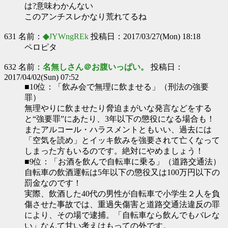
は?意味わかんない
このアンチスレかなり荒れてるね
631 名前：
◆
JYWngREk
投稿日：2017/03/27(Mon) 18:18
ペロピタ
632 名前：
名無しさん＠お腹いっぱい。
投稿日：
2017/04/02(Sun) 07:52
■10位：「飲み会で無理に飲ませる」（刑法の強要
罪）
無理やりに飲ませたり脅迫まがいな発言などをする
と“強要罪”にあたり、3年以下の懲役になる場合も！
またアルコール・ハラスメントともいい、過去には
「空気を読め」とイッキ飲みを強要されて亡くなって
しまった方もいるのです。絶対にやめましょう！
■9位：「お酒を飲んで自転車に乗る」（道路交通法）
自転車の飲酒運転は5年以下の懲役又は100万円以下の
罰金なのです！
実際、飲酒した40代の男性が自転車で小学生２人を負
傷させた事故では、重過失傷害と道路交通法違反の罪
により、その場で逮捕。「自転車なら飲んでもバレな
い」なんて甘い考えはもっての外です。