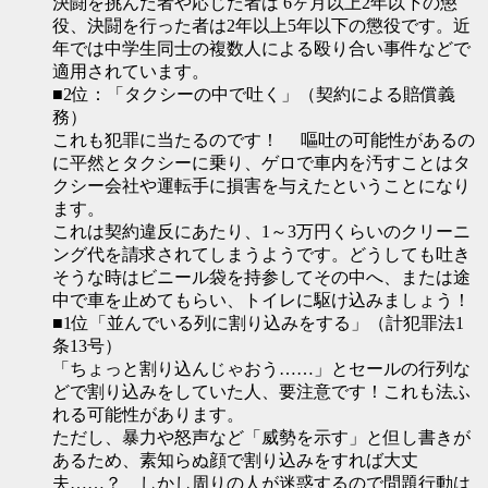
決闘を挑んだ者や応じた者は 6ヶ月以上2年以下の懲
役、決闘を行った者は2年以上5年以下の懲役です。近
年では中学生同士の複数人による殴り合い事件などで
適用されています。
■2位：「タクシーの中で吐く」（契約による賠償義
務）
これも犯罪に当たるのです！ 嘔吐の可能性があるの
に平然とタクシーに乗り、ゲロで車内を汚すことはタ
クシー会社や運転手に損害を与えたということになり
ます。
これは契約違反にあたり、1～3万円くらいのクリーニ
ング代を請求されてしまうようです。どうしても吐き
そうな時はビニール袋を持参してその中へ、または途
中で車を止めてもらい、トイレに駆け込みましょう！
■1位「並んでいる列に割り込みをする」（計犯罪法1
条13号）
「ちょっと割り込んじゃおう……」とセールの行列な
どで割り込みをしていた人、要注意です！これも法ふ
れる可能性があります。
ただし、暴力や怒声など「威勢を示す」と但し書きが
あるため、素知らぬ顔で割り込みをすれば大丈
夫……？ しかし周りの人が迷惑するので問題行動は