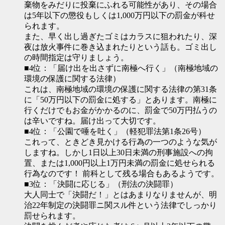
棄物をみだりに投棄にふれる可能性があり、その場合
は5年以下の懲役もしくは1,000万円以下の罰金が科せ
られます。
また、早く出し過ぎたゴミはカラスに狙われたり、深
夜は放火事件に巻き込まれたりという話も。ゴミ出し
の時間指定は守りましょう。
■4位：「届け出を出さずに南極へ行く」（南極地域の
環境の保護に関する法律）
これは、南極地域の環境の保護に関する法律の第31条
に「50万円以下の罰金に処する」とあります。南極に
行くだけでもお金がかかるのに、罰金で50万円払うの
は辛いですね。届け出って大切です。
■4位：「公園で唾を吐く」（軽犯罪法第1条26号）
これって、ときどき見かける行為の一つのような気が
しますね。しかし1日以上30日未満の刑事施設への拘
置、または1,000円以上1万円未満の罰金に処せられる
行為なのです！ 前科として残る場合もあるようです。
■3位：「決闘に応じる」（刑法の決闘罪）
大人同士で「決闘だ！」とはあまりなりませんが、明
治22年制定の決闘罪ニ関スル件という法律でしっかり
罰せられます。