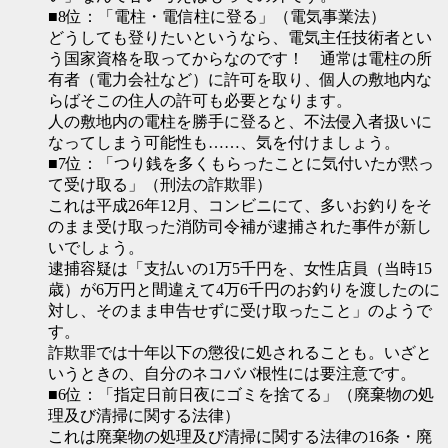
■8位：「電柱・電信柱に登る」（電気事業法）
どうしても登りたいというなら、電気主任技術者とい
う国家資格を取ってからなのです！ 通常は電柱の所
有者（電力会社など）に許可を取り、個人の敷地内な
らばそこの住人の許可も必要となります。
人の敷地内の電柱を勝手に登ると、不法侵入者扱いに
なってしまう可能性も……、気を付けましょう。
■7位：「つり銭を多くもらったことに気付いたが黙っ
て受け取る」（刑法の詐欺罪）
これは平成26年12月、コンビニにて、多いお釣りをそ
のまま受け取った消防司令補が逮捕された事件が新し
いでしょう。
逮捕容疑は「支払いの1万5千円を、女性店員（当時15
歳）が6万円と間違えて4万6千円のお釣りを渡したのに
対し、そのまま申告せずに受け取ったこと」のようで
す。
詐欺罪では十年以下の懲役に処されることも。いざと
いうときの、自分のネコババ根性には要注意です。
■6位：「指定日前日夜にゴミを捨てる」（廃棄物の処
理及び清掃に関する法律）
これは廃棄物の処理及び清掃に関する法律の16条・廃