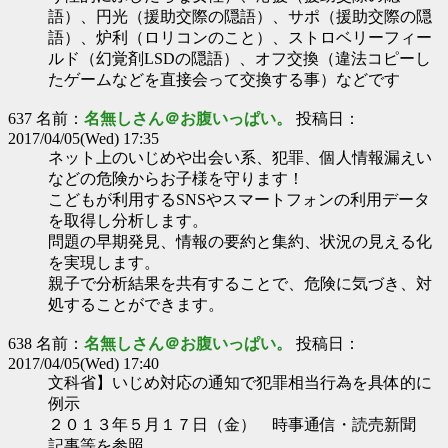
語）、円光（援助交際の隠語）、サポ（援助交際の隠
語）、炉利（ロリコンのこと）、ストロベリーフィー
ルド（幻覚剤LSDの隠語）、オフ交換（違法コピーし
たゲームなどを直接会って交換する事）などです
637 名前：
名無しさん＠お腹いっぱい。
投稿日：
2017/04/05(Wed) 17:35
ネット上のいじめや出会い系、犯罪、個人情報漏えい
などの危険からお子様を守ります！
こどもが利用するSNSやスマートフォンの利用データ
を取得し分析します。
問題の早期発見、情報の要約と集約、状況の見える化
を実現します。
親子で分析結果を共有することで、危険に気づき、対
処することができます。
638 名前：
名無しさん＠お腹いっぱい。
投稿日：
2017/04/05(Wed) 17:40
文科省】いじめ対応の通知で犯罪相当行為を具体的に
例示
２０１３年５月１７日（金） 時事通信・読売新聞
記事等を参照