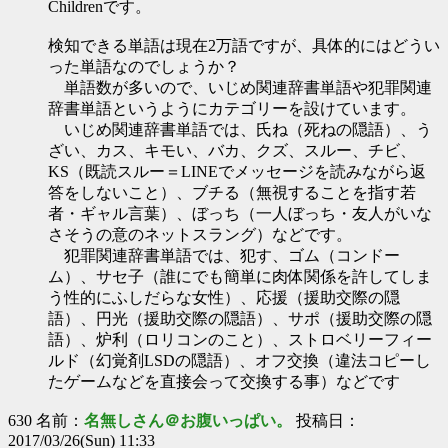
Childrenです。
検知できる単語は現在2万語ですが、具体的にはどうい
った単語なのでしょうか？
単語数が多いので、いじめ関連辞書単語や犯罪関連
辞書単語というようにカテゴリーを設けています。
いじめ関連辞書単語では、氏ね（死ねの隠語）、う
ざい、カス、キモい、バカ、クズ、スルー、チビ、
KS（既読スルー＝LINEでメッセージを読みながら返
答をしないこと）、ブチる（無視することを指す若
者・ギャル言葉）、ぼっち（一人ぼっち・友人がいな
さそうの意のネットスラング）などです。
犯罪関連辞書単語では、犯す、ゴム（コンドー
ム）、サセ子（誰にでも簡単に肉体関係を許してしま
う性的にふしだらな女性）、応援（援助交際の隠
語）、円光（援助交際の隠語）、サポ（援助交際の隠
語）、炉利（ロリコンのこと）、ストロベリーフィー
ルド（幻覚剤LSDの隠語）、オフ交換（違法コピーし
たゲームなどを直接会って交換する事）などです
630 名前：
名無しさん＠お腹いっぱい。
投稿日：
2017/03/26(Sun) 11:33