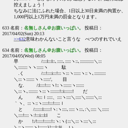
控えましょう！
ちなみに法にふれた場合、1日以上30日未満の拘置か、
1,000円以上1万円未満の罰金となります。
633 名前：
名無しさん＠お腹いっぱい。
投稿日：
2017/04/02(Sun) 20:13
>>632
意味わかんないこと言うな べつのすれでいえ
634 名前：
名無しさん＠お腹いっぱい。
投稿日：
2017/04/05(Wed) 08:05
早 /::::l:::l::､:::::､:::::ヽ::､::::::::::::＼:::
＼::::::::ヽヽ::::::ヽ 駄
.く /:::!::::i:::!:::ヽ:::ヽ::::::ヽ::ヽ､::::::::::
＼:::ヽ:::::::ヽヽ::::::', 目
な. /:l::::!::::ヽ!::ヽ:::::::ヽ:::::::
＼:::ヽ､::::::::ヽ:::ヽ::::::::!::i:::::::! だ
ん ﾊ:::ｌ:::::、::::ヽ::::＼:::::＼:::::::＼:::
｀ヽ、:::ヽ::ヽ:::::!:::!:::::ｌ
と /:::::::l::::::!ヽ:ヽ::::､:::::ヽ:::､:＼::::: ＼::::::
＼::::!::::ヽ:!:::i:::l:l こ
か !:/!:::::!::::::!::ヽ:ヽ{:::＼:::ヽ::::＼:::
＼::ヽ:::::::ヽ!:::::::}!::::l::li| い