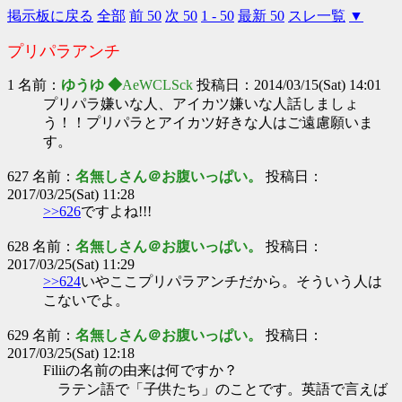
掲示板に戻る
全部
前 50
次 50
1 - 50
最新 50
スレ一覧
▼
プリパラアンチ
1 名前：
ゆうゆ ◆
AeWCLSck
投稿日：2014/03/15(Sat) 14:01
プリパラ嫌いな人、アイカツ嫌いな人話しましょ
う！！プリパラとアイカツ好きな人はご遠慮願いま
す。
627 名前：
名無しさん＠お腹いっぱい。
投稿日：
2017/03/25(Sat) 11:28
>>626
ですよね!!!
628 名前：
名無しさん＠お腹いっぱい。
投稿日：
2017/03/25(Sat) 11:29
>>624
いやここプリパラアンチだから。そういう人は
こないでよ。
629 名前：
名無しさん＠お腹いっぱい。
投稿日：
2017/03/25(Sat) 12:18
Filiiの名前の由来は何ですか？
ラテン語で「子供たち」のことです。英語で言えば