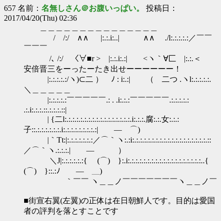
657 名前：
名無しさん＠お腹いっぱい。
投稿日：
2017/04/20(Thu) 02:36
＿＿＿＿＿＿＿＿＿＿＿＿＿＿＿
/ /:/ ∧∧ |:.:.i:..| ∧∧ ./l:.:.:.:.:／￣￣
￣￣￣
/､ /:/ 〈∀■r > |:.:.i:.:| <ヽ｀∀匚 |:.:.＜
安倍晋三をーったーたき出せーーーーーー！
|:.:.:.:.:/ヽ)⊂二 ） ﾉ : i:.:| （ 二つ .ヽl:.:.:.:.:.
＼＿＿＿＿＿
|:.:.:.:.:￣￣￣￣￣.: . .i:.:.:￣￣￣￣￣.:.:.:.:.:
.:.i:.:.:.::.:.:.:.::|
| {二l:.:.:.:.:.:.:.:.:.:.:.:.:.:.:.:.:.i:.:.:.腐:.:.女:.:.:
子::.:.:.:.:.:.:.i:.:.:.:.:.:.:.:.:| ― ⌒)
|｀Tt:|:.:.:.:.:.:.:／⌒｀ヽ:.:i:.:.:.:.:.:.:.:.:.:.:.:.:.:.:.:.:.:.:.::
／⌒｀ヽ.:.:.:.| ― ）
＼J|:.:.:.:.:.:{ (⌒) }:.i:.:.:.:.:.:.:.:.:.:.:.:.:.:.:.:.:.:.:..{
(⌒) }::.:ﾉ ― ＿)
｀￣￣ ヽ＿＿ノ￣￣￣￣￣￣￣ヽ＿＿ノ￣
■街宣右翼(左翼)の正体は在日朝鮮人です。目的は愛国
者の評判を落とすことです