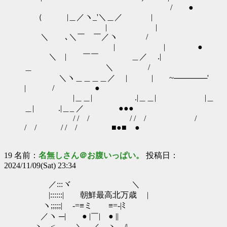
/ ●
（ |＿／ヽ_'＼＿／ |
| |
＼ ､＼￣ ￣／ヽ /
| | ●
＼ | ￣￣ ＿／ .|
＿ ＼ /
＼ヽ＿＿＿＿／ | | ~──────'
| / ●
|＿＿| .|＿＿| |＿
＿| .|＿_ ／ ●●●
/ / / / / / /
/ / / / / ■●■ ●
19 名前：
名無しさん＠お腹いっぱい。
投稿日：
2024/11/09(Sat) 23:34
／:::ヾ ＼
|::::::| 朝鮮最高北万歳 |
ヽ;;;;;| -=≡ミ ≡=-|ﾐ
／ヽ ─| ● |￣| ● ||
ヽ < ＼＿／ ヽ＿/|