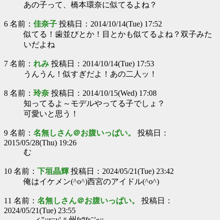
あの子って、橋本環奈に似てるよね？
6 名前：
佳奈子
投稿日：2014/10/14(Tue) 17:52
似てる！歯並びとか！目とかも似てるよね？双子みた
いだよね
7 名前：
れみ
投稿日：2014/10/14(Tue) 17:53
うんうん！似すぎだよ！あの二人ッ！
8 名前：
玲奈
投稿日：2014/10/15(Wed) 17:08
知ってるよ～モデルやってる子でしょ？
可愛いと思う！
9 名前：
名無しさん＠お腹いっぱい。
投稿日：
2015/05/28(Thu) 19:26
む
10 名前：
下垣晶輝
投稿日：2024/05/21(Tue) 23:42
俺はイケメン(^o^)西宮のアイドル(^o^)
11 名前：
名無しさん＠お腹いっぱい。
投稿日：
2024/05/21(Tue) 23:55
,ィ";;r=y'〃州frﾂfrﾆ'ｰ;:､