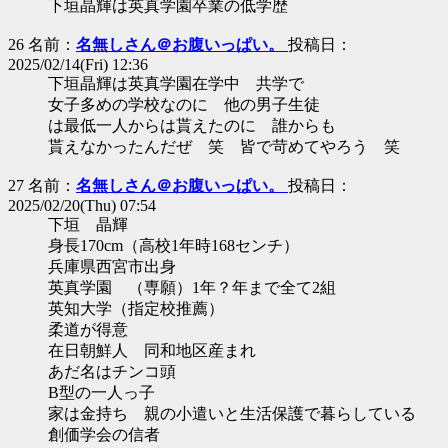
下垣晶輝は英真学園卒業の低学歴
26 名前：
名無しさん＠お腹いっぱい。
投稿日：
2025/02/14(Fri) 12:36
下垣晶輝は英真学園在学中 共学で
女子多めの学校なのに 他の男子生徒
は最低一人からは貰えたのに 誰からも
貰えなかったんだぜ 笑 皆で苛めてやろう 笑
27 名前：
名無しさん＠お腹いっぱい。
投稿日：
2025/02/20(Thu) 07:54
下垣 晶輝
身長170cm（高校1年時168センチ）
兵庫県西宮市出身
英真学園 （専願）1年？年まで全て2組
英知大学（指定校推薦）
柔道が得意
在日朝鮮人 同和地区産まれ
あだ名はチンコ頭
B型の一人っ子
家は金持ち 親の小遣いと生活保護で暮らしている
創価学会の信者