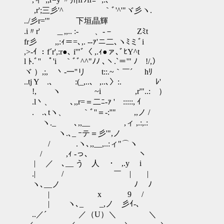
,r';三彡'^ ｀ﾞ'^'"ヾ彡ヽ.
../彡r='" 下垣晶輝
.i〃r' ＿,,.. :- 、-－ Zﾐt
fr彡 ,,:ｨ＝=､,. -‐ｧ'ニ二､ヽﾐミﾞi
,>-ｲ ：f´r',:r●､ i'"ﾞ〈 ,.ｨ●ァ､ﾞﾋY^t
l ﾄ.ﾞ'' ﾟ'i ｀ﾞﾞ^^"ﾉﾉ ､ヽ.`＝'" ﾉ !/,）
ヾ ）,;, 丶-一''リ t::.~｀￣´ hﾘ
..tj Y .、 :(_,..、 ,..､〉:. ﾚ'
!, ヽ ~i ,r'"..: ）
.l丶、 ､,,r=＝二ﾆ-ｧ ' :::::, ｲ
.ゝ.､tヽ、 ｀ﾞ''＝‐:''" ,,ノ /
ヽ._ ゝ ､,,__ ,ィ ,.:,.:
ヽ.､_ ｰテ＝彡'",ノ
/ .ヽ､,,__,..:ィ"⌒ヽ
/ ,ｨ -っ､ ヽ
| ／ ､__ う 人 ･ ,.y i
.| / ￣ | |
ヽ､__ノ ﾉ ﾉ
| x 9 /
| ヽ､_ _,ノ 彡ｲ‐､
..／´ ／（U）＼ ＼