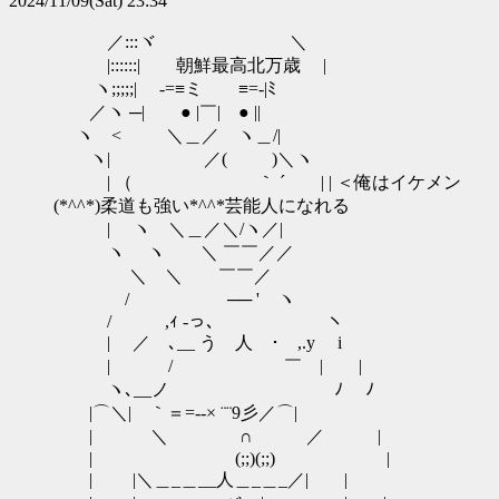
2024/11/09(Sat) 23:34
／:::ヾ ＼
|::::::| 朝鮮最高北万歳 |
ヽ;;;;;| -=≡ミ ≡=-|ﾐ
／ヽ ─| ● |￣| ● ||
ヽ < ＼＿／ ヽ＿/|
ヽ| ／( )＼ヽ
| （ ｀ ´ | | ＜俺はイケメン
(*^^*)柔道も強い*^^*芸能人になれる
| ヽ ＼＿／＼/ヽ／|
ヽ ヽ ＼ ￣￣／／
＼ ＼ ￣￣／
/ ゝ ── ' ヽ
/ ,ｨ -っ､ ヽ
| ／ ､__ う 人 ･ ,.y i
| / ￣ | |
ヽ､__ノ ﾉ ﾉ
|⌒＼| ｀＝=‐-× ¨¨9彡／⌒|
| ＼ ∩ ／ |
| (;;)(;;) |
| |＼＿_＿__人＿_＿_／| |