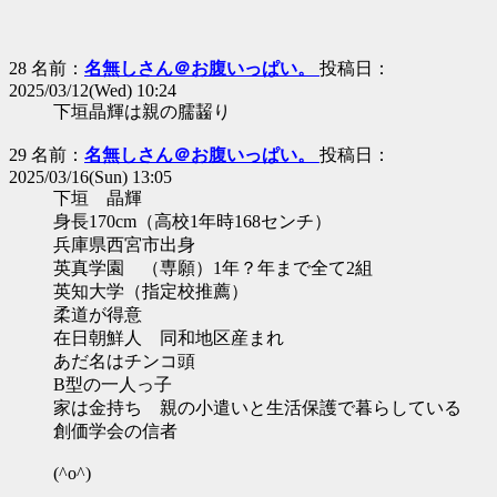
28 名前：
名無しさん＠お腹いっぱい。
投稿日：
2025/03/12(Wed) 10:24
下垣晶輝は親の臑齧り
29 名前：
名無しさん＠お腹いっぱい。
投稿日：
2025/03/16(Sun) 13:05
下垣 晶輝
身長170cm（高校1年時168センチ）
兵庫県西宮市出身
英真学園 （専願）1年？年まで全て2組
英知大学（指定校推薦）
柔道が得意
在日朝鮮人 同和地区産まれ
あだ名はチンコ頭
B型の一人っ子
家は金持ち 親の小遣いと生活保護で暮らしている
創価学会の信者
(^o^)