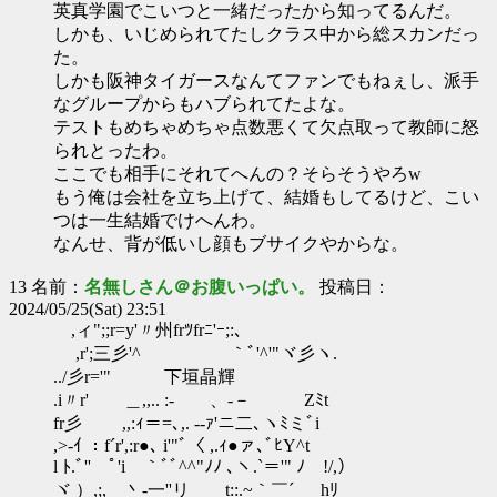
英真学園でこいつと一緒だったから知ってるんだ。
しかも、いじめられてたしクラス中から総スカンだっ
た。
しかも阪神タイガースなんてファンでもねぇし、派手
なグループからもハブられてたよな。
テストもめちゃめちゃ点数悪くて欠点取って教師に怒
られとったわ。
ここでも相手にそれてへんの？そらそうやろw
もう俺は会社を立ち上げて、結婚もしてるけど、こい
つは一生結婚でけへんわ。
なんせ、背が低いし顔もブサイクやからな。
13 名前：
名無しさん＠お腹いっぱい。
投稿日：
2024/05/25(Sat) 23:51
,ィ";;r=y'〃州frﾂfrﾆ'ｰ;:､
,r';三彡'^ ｀ﾞ'^'"ヾ彡ヽ.
../彡r='" 下垣晶輝
.i〃r' ＿,,.. :- 、-－ Zﾐt
fr彡 ,,:ｨ＝=､,. -‐ｧ'ニ二､ヽﾐミﾞi
,>-ｲ ：f´r',:r●､ i'"ﾞ〈 ,.ｨ●ァ､ﾞﾋY^t
l ﾄ.ﾞ'' ﾟ'i ｀ﾞﾞ^^"ﾉﾉ ､ヽ.`＝'" ﾉ !/,）
ヾ ）,;, 丶-一''リ t::.~｀￣´ hﾘ