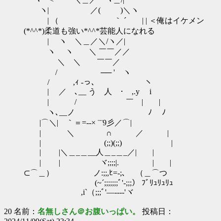
ヽ| ／( )＼ヽ
| （ ｀ ´ | | ＜俺はイケメン
(*^^*)柔道も強い*^^*芸能人になれる
| ヽ ＼＿／＼/ヽ／|
ヽ ヽ ＼ ￣￣／／
＼ ＼ ￣￣／
/ ゝ ── ' ヽ
/ ,ｨ -っ､ ヽ
| ／ ､__ う 人 ･ ,.y i
| / ￣ | |
ヽ､__ノ ﾉ ﾉ
|⌒＼| ｀＝=‐-× ¨¨9彡／⌒|
| ＼ ∩ ／ |
| (;;)(;;) |
| |＼＿_＿__人＿_＿_／| |
| | ヾ;;;;|. | |
⊂⌒＿） ノ:;;,ﾋ=-;､ （＿⌒つ
(~´;;;;;;;ﾞ'‐;;;） ﾌﾞﾘｭﾘｭﾘｭ
,i`（;;;ﾞ'―---‐'ヾ
20 名前：
名無しさん＠お腹いっぱい。
投稿日：