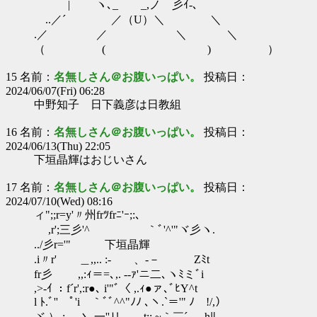
| ヽ､_ _,ノ 彡ｲ‐､
..／´ ／（U）＼ ＼
.／ ／ ＼ ＼
（ ( ) ）
15 名前：
名無しさん＠お腹いっぱい。
投稿日：
2024/06/07(Fri) 06:28
中野知子 日下義彦は日教組
16 名前：
名無しさん＠お腹いっぱい。
投稿日：
2024/06/13(Thu) 22:05
下垣晶輝はおじいさん
17 名前：
名無しさん＠お腹いっぱい。
投稿日：
2024/07/10(Wed) 08:16
ィ";;r=y'〃州frﾂfrﾆ'ｰ;:､
,r';三彡'^ ｀ﾞ'^'"ヾ彡ヽ.
../彡r='" 下垣晶輝
.i〃r' ＿,,.. :- 、-－ Zﾐt
fr彡 ,,:ｨ＝=､,. -‐ｧ'ニ二､ヽﾐミﾞi
,>-ｲ ：f´r',:r●､ i'"ﾞ〈 ,.ｨ●ァ､ﾞﾋY^t
l ﾄ.ﾞ'' ﾟ'i ｀ﾞﾞ^^"ﾉﾉ ､ヽ.`＝'" ﾉ !/,）
ヾ ）,;, 丶-一''リ t::.~｀￣´ hﾘ