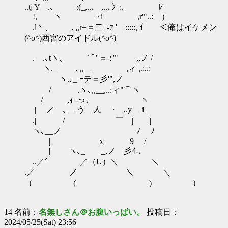
..tj Y .、 :(_,..、 ,..､〉:. ﾚ'
!, ヽ ~i ,r'"..: ）
.l丶、 ､,,r=＝二ﾆ-ｧ ' :::::, ｲ ＜俺はイケメン
(^o^)西宮のアイドル(^o^)
.ゝ.､tヽ、 ｀ﾞ''＝‐:''" ,,ノ /
ヽ._ ゝ ､,,__ ,ィ ,.:,.:
ヽ.､_ ｰテ＝彡'",ノ
/ .ヽ､,,__,..:ィ"⌒ヽ
/ ,ｨ -っ､ ヽ
| ／ ､__ う 人 ･ ,.y i
.| / ￣ | |
ヽ､__ノ ﾉ ﾉ
| x 9 /
| ヽ､_ _,ノ 彡ｲ‐､
..／´ ／（U）＼ ＼
.／ ／ ＼ ＼
（ ( ) ）
14 名前：
名無しさん＠お腹いっぱい。
投稿日：
2024/05/25(Sat) 23:56