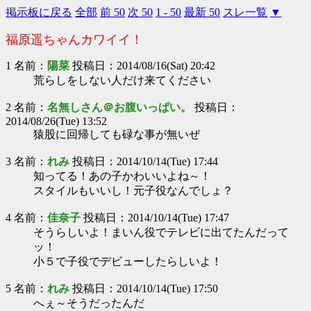
掲示板に戻る
全部
前 50
次 50
1 - 50
最新 50
スレ一覧
▼
福原遥ちゃんカワイイ！
1 名前：
陽菜
投稿日：2014/08/16(Sat) 20:42
荒らしをしない人だけ来てください
2 名前：
名無しさん＠お腹いっぱい。
投稿日：
2014/08/26(Tue) 13:52
猿股に回帰しても碌な事が無いぜ
3 名前：
れみ
投稿日：2014/10/14(Tue) 17:44
知ってる！あの子かわいいよね～！
スタイルもいいし！元子役なんでしょ？
4 名前：
佳奈子
投稿日：2014/10/14(Tue) 17:47
そうらしいよ！まいん役でテレビに出てたんだって
ッ！
小５で子役でデビューしたらしいよ！
5 名前：
れみ
投稿日：2014/10/14(Tue) 17:50
へぇ～そうだったんだ