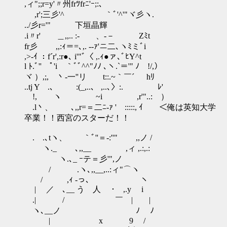
,ィ";;r=y'〃州frﾂfrﾆ'ｰ;:､
,r';三彡'^ ｀ﾞ'^'"ヾ彡ヽ.
../彡r='" 下垣晶輝
.i〃r' ＿,,.. :- 、-－ Zﾐt
fr彡 ,,:ｨ＝=､,. -‐ｧ'ニ二､ヽﾐミﾞi
,>-ｲ ：f´r',:r●､ i'"ﾞ〈 ,.ｨ●ァ､ﾞﾋY^t
l ﾄ.ﾞ'' ﾟ'i ｀ﾞﾞ^^"ﾉﾉ ､ヽ.`＝'" ﾉ !/,）
ヾ ）,;, 丶-一''リ t::.~｀￣´ hﾘ
..tj Y .、 :(_,..、 ,..､〉:. ﾚ'
!, ヽ ~i ,r'"..: ）
.l丶、 ､,,r=＝二ﾆ-ｧ ' :::::, ｲ ＜俺は英知大学
卒業！！西宮のスターだ！！
.ゝ.､tヽ、 ｀ﾞ''＝‐:''" ,,ノ /
ヽ._ ゝ ､,,__ ,ィ ,.:,.:
ヽ.､_ ｰテ＝彡'",ノ
/ .ヽ､,,__,..:ィ"⌒ヽ
/ ,ｨ -っ､ ヽ
| ／ ､__ う 人 ･ ,.y i
.| / ￣ | |
ヽ､__ノ ﾉ ﾉ
| x 9 /