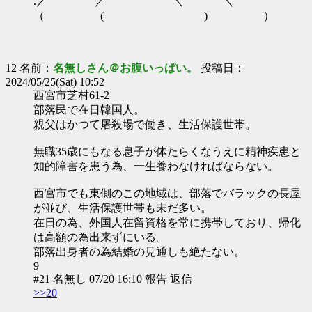
.／ ／ ＼ ＼
（ ( ) ）
12 名前：
名無しさん＠お腹いっぱい。
投稿日：
2024/05/25(Sat) 10:52
西宮市芝村61-2
部落民で在日韓国人。
親父はかつて屠殺場で働き、生活保護世帯。
無職35歳にもなる息子が体たらくなうえに精神疾患と
知的障害を患う為、一生養わなければならない。
西宮市でも東側のこの地域は、部落でバラックの長屋
が並び、生活保護世帯も未だ多い。
在日の為、外国人在留資格を常に携帯しており、帰化
は高額の為出来ずにいる。
部落出身者の為結婚の見通しも絶たない。
9
#21 名無し 07/20 16:10 報告 返信
>>20