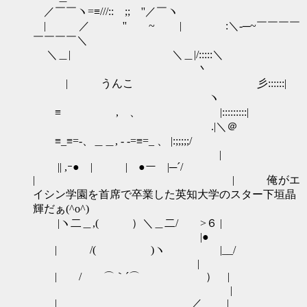
／￣￣ヽ=≡///:: ;; ''／￣ヽ
| ／ '' ~ | :＼-─~￣￣￣￣
￣￣￣￣＼
＼＿| ＼＿|/:::::＼
丶
| うんこ 彡::::::|
ヽ
≡ , 、 |:::::::::|
.|＼＠
≡_≡=-、＿＿, - -=≡=_ 、 |:;;;;;/
|
|| ,ｰ● | | ●ー |─´/
| | 俺がエ
イシン学園を首席で卒業した英知大学のスター下垣晶
輝だぁ(^o^)
|ヽ二＿,( ）＼＿二/ >６ |
|●
| /( )ヽ |__/
|
| / ⌒｀´⌒ ） |
|
| ／ |