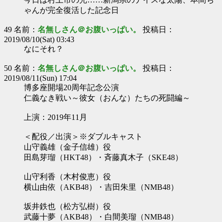
ゃんが完全復活した記念日
49 名前：
名無しさん＠お腹いっぱい。
投稿日：
2019/08/10(Sat) 03:43
なにそれ？
50 名前：
名無しさん＠お腹いっぱい。
投稿日：
2019/08/11(Sun) 17:04
博多座開場20周年記念公演
仁義なき戦い～彼女（おんな）たちの死闘編～
上演：2019年11月
＜配役／出演＞※ダブルキャスト
山守義雄（金子信雄）役
田島芽瑠（HKT48）・斉藤真木子（SKE48）
山守利香（木村俊恵）役
横山由依（AKB48）・吉田朱里（NMB48）
坂井鉄也（松方弘樹）役
武藤十夢（AKB48）・白間美瑠（NMB48）