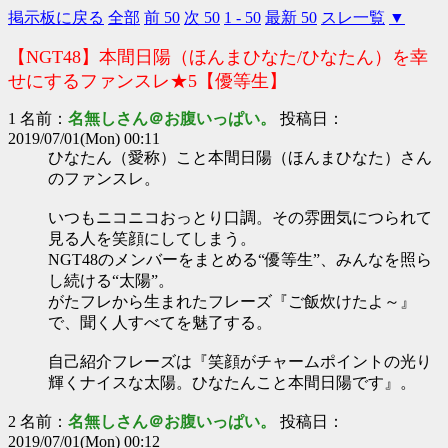
掲示板に戻る
全部
前 50
次 50
1 - 50
最新 50
スレ一覧
▼
【NGT48】本間日陽（ほんまひなた/ひなたん）を幸
せにするファンスレ★5【優等生】
1 名前：
名無しさん＠お腹いっぱい。
投稿日：
2019/07/01(Mon) 00:11
ひなたん（愛称）こと本間日陽（ほんまひなた）さん
のファンスレ。
いつもニコニコおっとり口調。その雰囲気につられて
見る人を笑顔にしてしまう。
NGT48のメンバーをまとめる“優等生”、みんなを照ら
し続ける“太陽”。
がたフレから生まれたフレーズ『ご飯炊けたよ～』
で、聞く人すべてを魅了する。
自己紹介フレーズは『笑顔がチャームポイントの光り
輝くナイスな太陽。ひなたんこと本間日陽です』。
2 名前：
名無しさん＠お腹いっぱい。
投稿日：
2019/07/01(Mon) 00:12