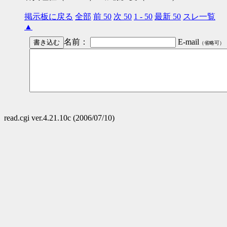
掲示板に戻る
全部
前 50
次 50
1 - 50
最新 50
スレ一覧
▲
名前：
E-mail
（省略可）
read.cgi ver.4.21.10c (2006/07/10)