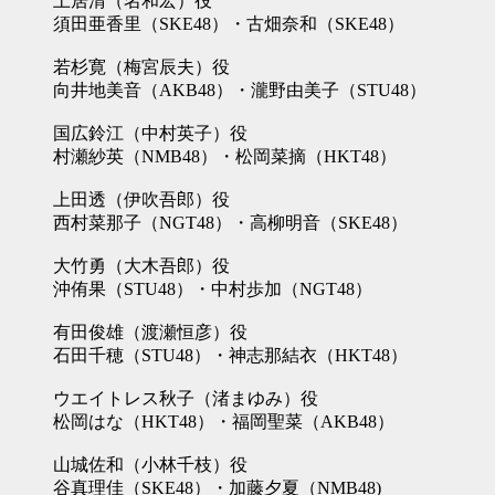
土居清（名和宏）役
須田亜香里（SKE48）・古畑奈和（SKE48）
若杉寛（梅宮辰夫）役
向井地美音（AKB48）・瀧野由美子（STU48）
国広鈴江（中村英子）役
村瀬紗英（NMB48）・松岡菜摘（HKT48）
上田透（伊吹吾郎）役
西村菜那子（NGT48）・高柳明音（SKE48）
大竹勇（大木吾郎）役
沖侑果（STU48）・中村歩加（NGT48）
有田俊雄（渡瀬恒彦）役
石田千穂（STU48）・神志那結衣（HKT48）
ウエイトレス秋子（渚まゆみ）役
松岡はな（HKT48）・福岡聖菜（AKB48）
山城佐和（小林千枝）役
谷真理佳（SKE48）・加藤夕夏（NMB48)