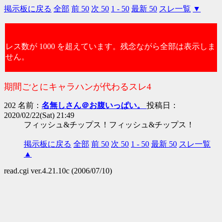
掲示板に戻る
全部
前 50
次 50
1 - 50
最新 50
スレ一覧
▼
レス数が 1000 を超えています。残念ながら全部は表示しま
せん。
期間ごとにキャラハンが代わるスレ4
202 名前：
名無しさん＠お腹いっぱい。
投稿日：
2020/02/22(Sat) 21:49
フィッシュ&チップス！フィッシュ&チップス！
掲示板に戻る
全部
前 50
次 50
1 - 50
最新 50
スレ一覧
▲
read.cgi ver.4.21.10c (2006/07/10)