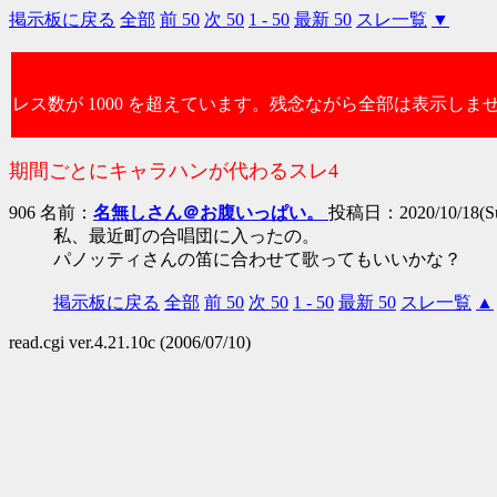
掲示板に戻る
全部
前 50
次 50
1 - 50
最新 50
スレ一覧
▼
レス数が 1000 を超えています。残念ながら全部は表示しま
期間ごとにキャラハンが代わるスレ4
906 名前：
名無しさん＠お腹いっぱい。
投稿日：2020/10/18(Sun
私、最近町の合唱団に入ったの。
パノッティさんの笛に合わせて歌ってもいいかな？
掲示板に戻る
全部
前 50
次 50
1 - 50
最新 50
スレ一覧
▲
read.cgi ver.4.21.10c (2006/07/10)