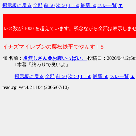
掲示板に戻る
全部
前 50
次 50
1 - 50
最新 50
スレ一覧
▼
レス数が 1000 を超えています。残念ながら全部は表示しま
イナズマイレブンの栗松鉄平でやんす！5
48 名前：
名無しさん＠お腹いっぱい。
投稿日：2020/04/12(Sun
↑木暮「終わりで良いよ」
掲示板に戻る
全部
前 50
次 50
1 - 50
最新 50
スレ一覧
▲
read.cgi ver.4.21.10c (2006/07/10)