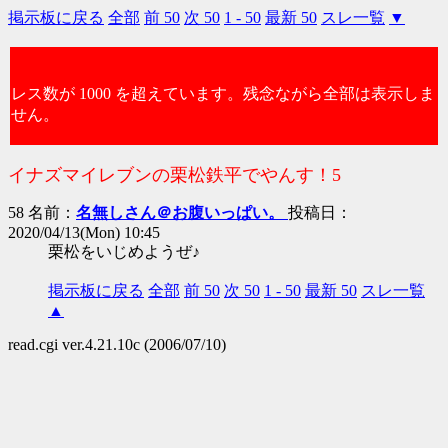
掲示板に戻る
全部
前 50
次 50
1 - 50
最新 50
スレ一覧
▼
レス数が 1000 を超えています。残念ながら全部は表示しま
せん。
イナズマイレブンの栗松鉄平でやんす！5
58 名前：
名無しさん＠お腹いっぱい。
投稿日：
2020/04/13(Mon) 10:45
栗松をいじめようぜ♪
掲示板に戻る
全部
前 50
次 50
1 - 50
最新 50
スレ一覧
▲
read.cgi ver.4.21.10c (2006/07/10)