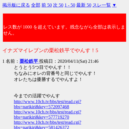
掲示板に戻る
全部
前 50
次 50
1 - 50
最新 50
スレ一覧
▼
レス数が 1000 を超えています。残念ながら全部は表示しま
せん。
イナズマイレブンの栗松鉄平でやんす！5
1 名前：
栗松鉄平
投稿日：2020/04/11(Sat) 21:46
とうとう5つ目でやんす！！
ちなみにオレの背番号と同じでやんす！
オレたちは優勝するでやんすよ！
今までの活躍でやんす
http://www.10ch.tv/bbs/test/read.cgi?
bbs=narikiri&key=572097468
http://www.10ch.tv/bbs/test/read.cgi?
bbs=narikiri&key=577719270
http://www.10ch.tv/bbs/test/read.cgi?
bbs=narikiri&key=581426372