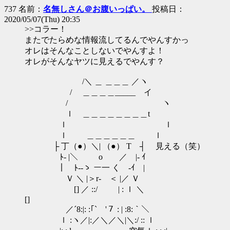
737 名前：
名無しさん＠お腹いっぱい。
投稿日：
2020/05/07(Thu) 20:35
>>コラー！
またでたらめな情報流してるんでやんすかっ
オレはそんなことしないでやんすよ！
オレがそんなヤツに見えるでやんす？
/＼ ＿ ＿＿＿ ／ヽ
/ ＿＿＿＿_____ イ
/ ヽ
ｌ ＿＿＿＿＿＿＿＿t
ｌ ｌ
ｌ ＿＿＿＿＿＿ ｌ
├ 丁（●）＼| （●） T ┤ 見える（笑）
ﾄ- |＼ o ／ |- ｲ
｜ ﾄ--ゝ ー一 く -ｲ |
Ｖ ＼ |＞r- ＜ |／ Ｖ
[] ／ ::/ | : ｌ ＼
[]
／´8:|: :｢` '７ : | :8:｀＼
ｌ :ヽ／|:／＼／＼|＼:/ :: ｌ