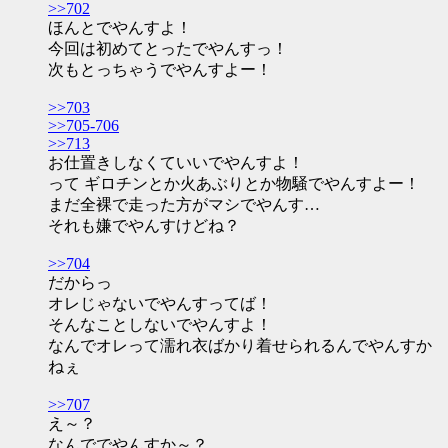
>>702
ほんとでやんすよ！
今回は初めてとったでやんすっ！
次もとっちゃうでやんすよー！
>>703
>>705-706
>>713
お仕置きしなくていいでやんすよ！
って ギロチンとか火あぶりとか物騒でやんすよー！
まだ全裸で走った方がマシでやんす…
それも嫌でやんすけどね？
>>704
だからっ
オレじゃないでやんすってば！
そんなことしないでやんすよ！
なんでオレって濡れ衣ばかり着せられるんでやんすか
ねぇ
>>707
え～？
なんででやんすか～？