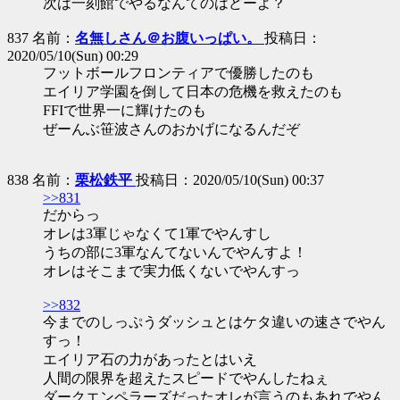
次は一刻館でやるなんてのはどーよ？
837 名前：
名無しさん＠お腹いっぱい。
投稿日：
2020/05/10(Sun) 00:29
フットボールフロンティアで優勝したのも
エイリア学園を倒して日本の危機を救えたのも
FFIで世界一に輝けたのも
ぜーんぶ笹波さんのおかげになるんだぞ
838 名前：
栗松鉄平
投稿日：2020/05/10(Sun) 00:37
>>831
だからっ
オレは3軍じゃなくて1軍でやんすし
うちの部に3軍なんてないんでやんすよ！
オレはそこまで実力低くないでやんすっ
>>832
今までのしっぷうダッシュとはケタ違いの速さでやん
すっ！
エイリア石の力があったとはいえ
人間の限界を超えたスピードでやんしたねぇ
ダークエンペラーズだったオレが言うのもあれでやん