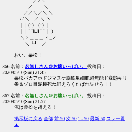
／ﾂ＼
／ ＼
／／＼／＼ ＼
/ / ＼ ／ ＼ ヽ
｜｜(･) (･) ｜ |
｜｜⌒[□] ⌒｜ |)
＼＞＿＿＿ ＜_ノ
＼ └┘ ／
おい、栗松！
866 名前：
名無しさん＠お腹いっぱい。
投稿日：
2020/05/10(Sun) 21:45
栗松バカアホドジマヌケ脳筋単細胞超無能ド変態キリ
番＆ゾロ目泥棒死ね消えろくたばれ失せろ！！
867 名前：
名無しさん＠お腹いっぱい。
投稿日：
2020/05/10(Sun) 21:57
俺は栗松を超える！
掲示板に戻る
全部
前 50
次 50
1 - 50
最新 50
スレ一覧
▲