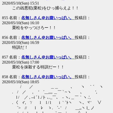
2020/05/10(Sun) 15:51
この凶悪犯(栗松)をひっ捕らえよ！！
855 名前：
名無しさん＠お腹いっぱい。
投稿日：
2020/05/10(Sun) 16:10
栗松をやっつけろー！！
856 名前：
名無しさん＠お腹いっぱい。
投稿日：
2020/05/10(Sun) 16:59
特訓だ！
857 名前：
名無しさん＠お腹いっぱい。
投稿日：
2020/05/10(Sun) 17:00
栗松を抹殺する特訓だー！！
858 名前：
名無しさん＠お腹いっぱい。
投稿日：
2020/05/10(Sun) 18:05
/ ／ ＿＿ ､ ヽ ｀´ ヽ
. / ／ , ' ´__,,,, ＿￣ ` ~ヽ ゝ､ ',
l / ／ , -‐i ´ l ./ト ､._￣､ - ヽ､＿￣｀ヽ .',
. 〈 ｨ', '/ l l / l i ｀`ﾄヽ ヽ、ヾ' ∨
`> // l ﾚ ゝ. `- ' / __,,ヽ l_ ノ