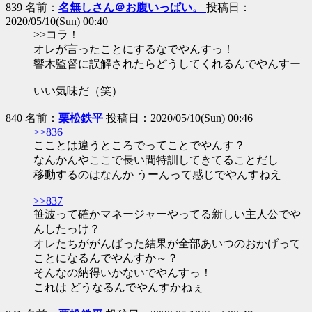
839 名前：
名無しさん＠お腹いっぱい。
投稿日：
2020/05/10(Sun) 00:40
>>コラ！
オレが言ったことにするなでやんすっ！
響木監督に誤解されたらどうしてくれるんでやんすー
いい気味だ（笑）
840 名前：
栗松鉄平
投稿日：2020/05/10(Sun) 00:46
>>836
こことは違うところでってことでやんす？
なんかんやここで長い間特訓してきてることだし
移動するのはなんか うーんって感じでやんすねえ
>>837
笹波って確かマネージャーやってる新しい主人公でや
んしたっけ？
オレたちががんばった結果が全部あいつのおかげって
ことになるんでやんすか～？
そんなの納得いかないでやんすっ！
これは どうなるんでやんすかねぇ