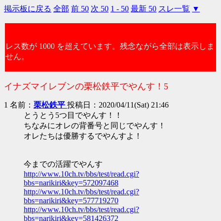
掲示板に戻る
全部
前 50
次 50
1 - 50
最新 50
スレ一覧
▼
レス数が 1000 を超えています。残念ながら全部は表示しま
せん。
イナズマイレブンの栗松鉄平でやんす！5
1 名前：
栗松鉄平
投稿日：2020/04/11(Sat) 21:46
とうとう5つ目でやんす！！
ちなみにオレの背番号と同じでやんす！
オレたちは優勝するでやんすよ！
今までの活躍でやんす
http://www.10ch.tv/bbs/test/read.cgi?
bbs=narikiri&key=572097468
http://www.10ch.tv/bbs/test/read.cgi?
bbs=narikiri&key=577719270
http://www.10ch.tv/bbs/test/read.cgi?
bbs=narikiri&key=581426372