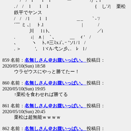
/ / i l l ` ー ' /冫､ l
. / / l l l { し'ﾉ| 栗松
鉄平でヤンス
/ / / l l l ＿_ ` - '/
´￣ ミ ､| ﾄ .l | /
川 l i ﾄ､ ／i
. ↓| ∧ | ` ､ __ ｨ ' /
､ ヽ ﾄ､ﾊ三ﾐx.i`､ｰ 'ソl / l /
. ＞ ', lヾA-弋ン彡､. ﾚ l /
859 名前：
名無しさん＠お腹いっぱい。
投稿日：
2020/05/10(Sun) 18:58
ウラゼウスにやっと勝てたー！
860 名前：
名無しさん＠お腹いっぱい。
投稿日：
2020/05/10(Sun) 19:05
↑栗松を食わせれば勝てる
861 名前：
名無しさん＠お腹いっぱい。
投稿日：
2020/05/10(Sun) 20:45
栗松は超無能ｗｗｗｗ
862 名前：
名無しさん＠お腹いっぱい。
投稿日：