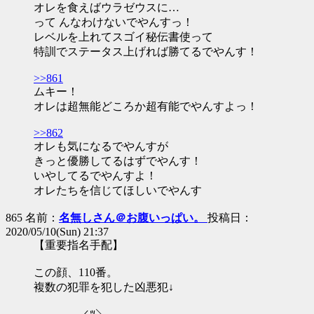
オレを食えばウラゼウスに…
って んなわけないでやんすっ！
レベルを上れてスゴイ秘伝書使って
特訓でステータス上げれば勝てるでやんす！
>>861
ムキー！
オレは超無能どころか超有能でやんすよっ！
>>862
オレも気になるでやんすが
きっと優勝してるはずでやんす！
いやしてるでやんすよ！
オレたちを信じてほしいでやんす
865 名前：
名無しさん＠お腹いっぱい。
投稿日：
2020/05/10(Sun) 21:37
【重要指名手配】
この顔、110番。
複数の犯罪を犯した凶悪犯↓