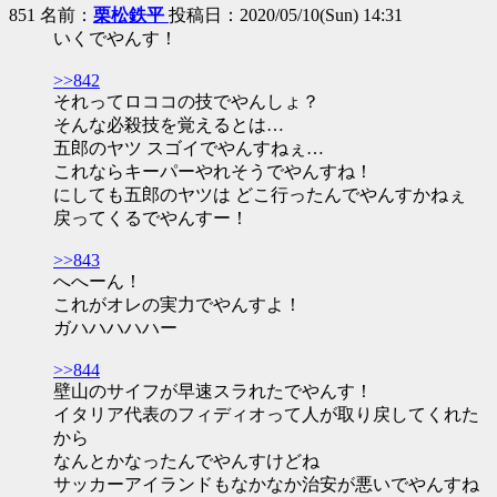
851 名前：
栗松鉄平
投稿日：2020/05/10(Sun) 14:31
いくでやんす！
>>842
それってロココの技でやんしょ？
そんな必殺技を覚えるとは…
五郎のヤツ スゴイでやんすねぇ…
これならキーパーやれそうでやんすね！
にしても五郎のヤツは どこ行ったんでやんすかねぇ
戻ってくるでやんすー！
>>843
へへーん！
これがオレの実力でやんすよ！
ガハハハハハー
>>844
壁山のサイフが早速スラれたでやんす！
イタリア代表のフィディオって人が取り戻してくれた
から
なんとかなったんでやんすけどね
サッカーアイランドもなかなか治安が悪いでやんすね