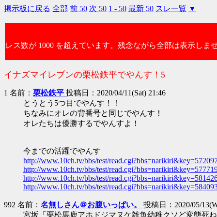
掲示板に戻る
全部
前 50
次 50
1 - 50
最新 50
スレ一覧
▼
レス数が 1000 を超えています。残念ながら全部は表示しま
イナズマイレブンの栗松鉄平でやんす！5
1 名前：
栗松鉄平
投稿日：2020/04/11(Sat) 21:46
とうとう5つ目でやんす！！
ちなみにオレの背番号と同じでやんす！
オレたちは優勝するでやんすよ！
今までの活躍でやんす
http://www.10ch.tv/bbs/test/read.cgi?bbs=narikiri&key=57209
http://www.10ch.tv/bbs/test/read.cgi?bbs=narikiri&key=57771
http://www.10ch.tv/bbs/test/read.cgi?bbs=narikiri&key=58142
http://www.10ch.tv/bbs/test/read.cgi?bbs=narikiri&key=58409
992 名前：
名無しさん＠お腹いっぱい。
投稿日：2020/05/13(We
宮坂「栗松馬鹿アホドジマヌケ雑魚幼稚クソど変態死ね