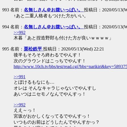
993 名前：
名無しさん＠お腹いっぱい。
投稿日：2020/05/13(We
↑あと二重人格者もつけた方がいい。
994 名前：
名無しさん＠お腹いっぱい。
投稿日：2020/05/13(We
>>992
木暮「あと捏造野郎も付けた方が良いｗｗｗｗ」
995 名前：
栗松鉄平
投稿日：2020/05/13(Wed) 22:21
後半もそろそろ終わるでやんす！
次のグラウンドはこっちでやんす！
http://www.10ch.tv/bbs/test/read.cgi?bbs=narikiri&key=58937
>>991
とぼけるもなにも…
オレは そんなキャラじゃないでやんすし
あいつはニセモノなんでやんすっ！
>>992
ええ～っ！
宮坂がおかしくなってるでやんすっ！
いつものお前はどうしたんでやんすかっ？