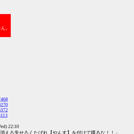
せん。
7468
9270
6372
3113
d) 22:10
消えろ失せろくたばれ【やんす】を付けて喋るな！！」