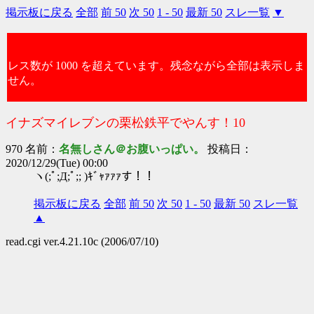
掲示板に戻る
全部
前 50
次 50
1 - 50
最新 50
スレ一覧
▼
レス数が 1000 を超えています。残念ながら全部は表示しま
せん。
イナズマイレブンの栗松鉄平でやんす！10
970 名前：
名無しさん＠お腹いっぱい。
投稿日：
2020/12/29(Tue) 00:00
ヽ(;ﾟ;Д;ﾟ;; )ｷﾞｬｧｧｧす！！
掲示板に戻る
全部
前 50
次 50
1 - 50
最新 50
スレ一覧
▲
read.cgi ver.4.21.10c (2006/07/10)