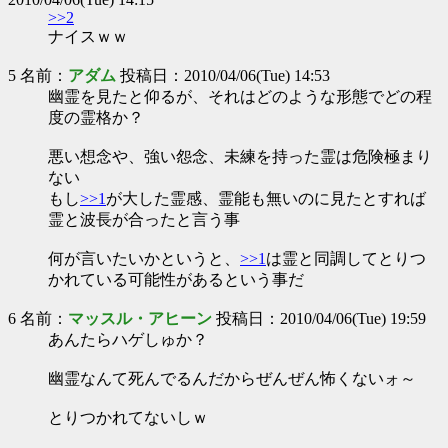
>>2
ナイスｗｗ
5 名前：
アダム
投稿日：2010/04/06(Tue) 14:53
幽霊を見たと仰るが、それはどのような形態でどの程
度の霊格か？
悪い想念や、強い怨念、未練を持った霊は危険極まり
ない
もし
>>1
が大した霊感、霊能も無いのに見たとすれば
霊と波長が合ったと言う事
何が言いたいかというと、
>>1
は霊と同調してとりつ
かれている可能性があるという事だ
6 名前：
マッスル・アヒーン
投稿日：2010/04/06(Tue) 19:59
あんたらハゲしゅか？
幽霊なんて死んでるんだからぜんぜん怖くないォ～
とりつかれてないしｗ