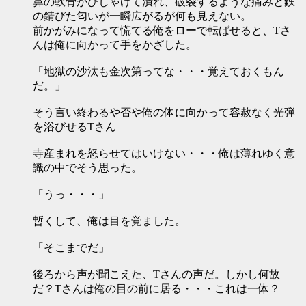
鼻の軟骨がひしゃげて潰れ、破裂するような痛みと鉄
の錆びた匂いが一瞬広がるが何も見えない。
前かがみになって慌てる俺をローで転ばせると、Tさ
んは俺に向かって手をかざした。
「地獄の沙汰も金次第ってな・・・覚えておくもん
だ。」
そう言い終わるや否や俺の体に向かって容赦なく光弾
を浴びせるTさん
寺産まれを怒らせてはいけない・・・俺は薄れゆく意
識の中でそう思った。
「うっ・・・」
暫くして、俺は目を覚ました。
「そこまでだ」
後ろから声が聞こえた、Tさんの声だ。しかし何故
だ？Tさんは俺の目の前に居る・・・これは一体？