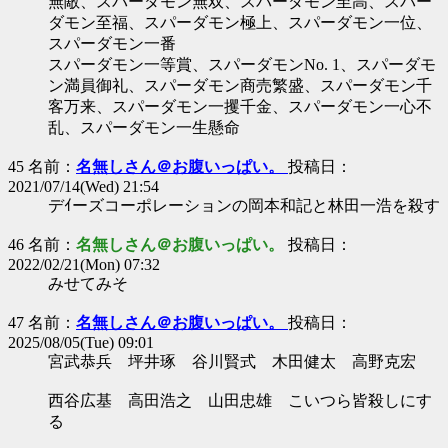
無敵、スパーダモン無双、スパーダモン至高、スパー
ダモン至福、スパーダモン極上、スパーダモン一位、
スパーダモン一番
スパーダモン一等賞、スパーダモンNo. 1、スパーダモ
ン満員御礼、スパーダモン商売繁盛、スパーダモン千
客万来、スパーダモン一攫千金、スパーダモン一心不
乱、スパーダモン一生懸命
45 名前：
名無しさん＠お腹いっぱい。
投稿日：
2021/07/14(Wed) 21:54
デｲーズコーポレーションの岡本和記と林田一浩を殺す
46 名前：
名無しさん＠お腹いっぱい。
投稿日：
2022/02/21(Mon) 07:32
みせてみそ
47 名前：
名無しさん＠お腹いっぱい。
投稿日：
2025/08/05(Tue) 09:01
宮武恭兵 坪井琢 谷川賢式 木田健太 高野克宏
西谷広基 高田浩之 山田忠雄 こいつら皆殺しにす
る