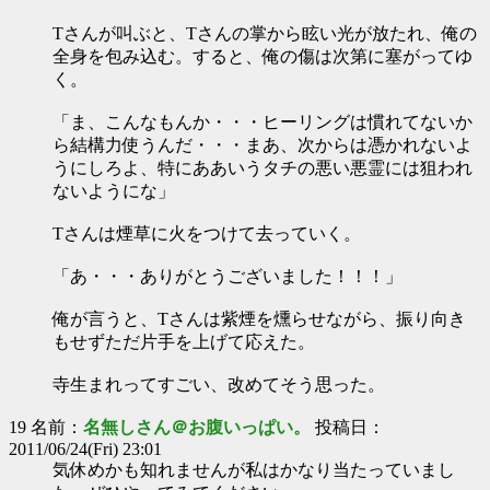
Tさんが叫ぶと、Tさんの掌から眩い光が放たれ、俺の
全身を包み込む。すると、俺の傷は次第に塞がってゆ
く。
「ま、こんなもんか・・・ヒーリングは慣れてないか
ら結構力使うんだ・・・まあ、次からは憑かれないよ
うにしろよ、特にああいうタチの悪い悪霊には狙われ
ないようにな」
Tさんは煙草に火をつけて去っていく。
「あ・・・ありがとうございました！！！」
俺が言うと、Tさんは紫煙を燻らせながら、振り向き
もせずただ片手を上げて応えた。
寺生まれってすごい、改めてそう思った。
19 名前：
名無しさん＠お腹いっぱい。
投稿日：
2011/06/24(Fri) 23:01
気休めかも知れませんが私はかなり当たっていまし