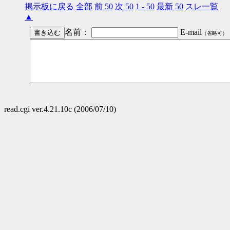
掲示板に戻る
全部
前 50
次 50
1 - 50
最新 50
スレ一覧
▲
名前：
E-mail
（省略可）
read.cgi ver.4.21.10c (2006/07/10)