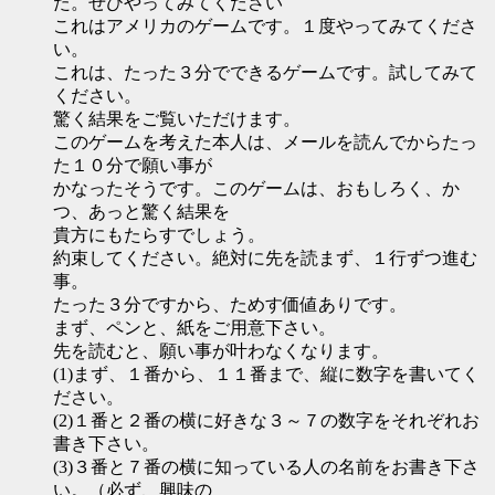
た。ぜひやってみてください
これはアメリカのゲームです。１度やってみてくださ
い。
これは、たった３分でできるゲームです。試してみて
ください。
驚く結果をご覧いただけます。
このゲームを考えた本人は、メールを読んでからたっ
た１０分で願い事が
かなったそうです。このゲームは、おもしろく、か
つ、あっと驚く結果を
貴方にもたらすでしょう。
約束してください。絶対に先を読まず、１行ずつ進む
事。
たった３分ですから、ためす価値ありです。
まず、ペンと、紙をご用意下さい。
先を読むと、願い事が叶わなくなります。
(1)まず、１番から、１１番まで、縦に数字を書いてく
ださい。
(2)１番と２番の横に好きな３～７の数字をそれぞれお
書き下さい。
(3)３番と７番の横に知っている人の名前をお書き下さ
い。（必ず、興味の