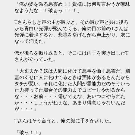
「俺の姿を偽る悪霊め！！貴様には何度言おうが無駄
なようだな！！破ぁっ！！！」
Tさんらしき声の主が叫ぶと、その叫び声と共に後ろ
から青白い光弾が飛んでくる。俺の目の前のTさんは
光弾に着弾すると、悲鳴を挙げながら声上がり、灰に
なって消えた。
俺が後ろを振り返ると、そこには両手を突き出したT
さんが立っていた。
「大丈夫か？奴は人間に化けて悪事を働く悪霊だ。幽
霊のくせに人に化けてるときは実体があるもんだから
タチが悪い。それに化けた人間が霊能力だのそういっ
た力持ってた場合その能力までコピーしやがるから
な・・・お前・・・傷ひでぇな、あいつにやられた
か・・・しょうがねぇな、あまり得意じゃないんだ
が・・・」
Tさんはそう言うと、俺の顔に手をかざした。
「破っ！！」