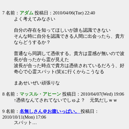
7 名前：
アダム
投稿日：2010/04/06(Tue) 22:40
よく考えてみなさい
自分の存在を知ってほしいが誰も認識できない
そんな時に自分を認識できる人間に出会ったら、貴方
ならどうするか？
普通なら同調して憑依する。貴方は霊感が無いので波
長が合ったから霊が見えた
波長が合った時点で貴方は憑依されているだろう、好
奇心で心霊スパット(笑)に行くからこうなる
まあせいぜい頑張りな
8 名前：
マッスル・アヒーン
投稿日：2010/04/07(Wed) 19:06
↑憑依なんてされてないでしゅよ？ 元気だしｗｗ
9 名前：
名無しさん＠お腹いっぱい。
投稿日：
2010/10/11(Mon) 17:06
スパット…