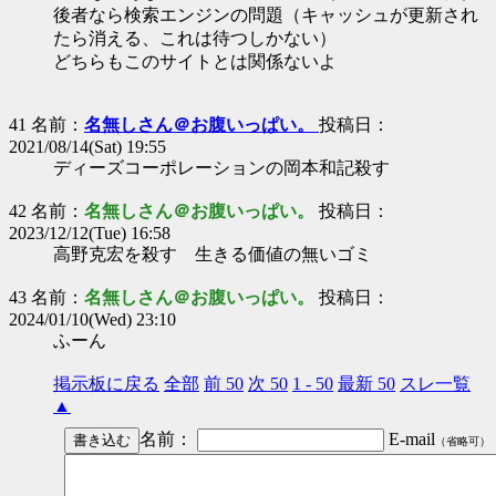
後者なら検索エンジンの問題（キャッシュが更新され
たら消える、これは待つしかない）
どちらもこのサイトとは関係ないよ
41 名前：
名無しさん＠お腹いっぱい。
投稿日：
2021/08/14(Sat) 19:55
ディーズコーポレーションの岡本和記殺す
42 名前：
名無しさん＠お腹いっぱい。
投稿日：
2023/12/12(Tue) 16:58
高野克宏を殺す 生きる価値の無いゴミ
43 名前：
名無しさん＠お腹いっぱい。
投稿日：
2024/01/10(Wed) 23:10
ふーん
掲示板に戻る
全部
前 50
次 50
1 - 50
最新 50
スレ一覧
▲
名前：
E-mail
（省略可）