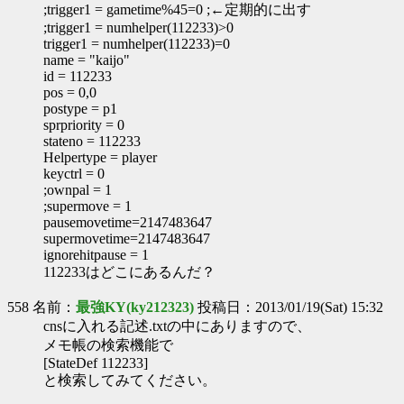
;trigger1 = gametime%45=0 ;←定期的に出す
;trigger1 = numhelper(112233)>0
trigger1 = numhelper(112233)=0
name = "kaijo"
id = 112233
pos = 0,0
postype = p1
sprpriority = 0
stateno = 112233
Helpertype = player
keyctrl = 0
;ownpal = 1
;supermove = 1
pausemovetime=2147483647
supermovetime=2147483647
ignorehitpause = 1
112233はどこにあるんだ？
558 名前：
最強KY(ky212323)
投稿日：2013/01/19(Sat) 15:32
cnsに入れる記述.txtの中にありますので、
メモ帳の検索機能で
[StateDef 112233]
と検索してみてください。