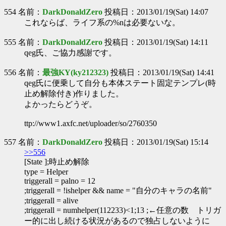
554 名前：
DarkDonaldZero
投稿日：2013/01/19(Sat) 14:07
これならば、ライフ系の%nは必要ないな。
555 名前：
DarkDonaldZero
投稿日：2013/01/19(Sat) 14:11
qeg氏、ご協力感謝です。
556 名前：
最強KY(ky212323)
投稿日：2013/01/19(Sat) 14:41
qeg氏に便乗して自分も本体ステート固定テンプレ(時
止め解除付き)作りました。
よかったらどうぞ。
ttp://www1.axfc.net/uploader/so/2760350
557 名前：
DarkDonaldZero
投稿日：2013/01/19(Sat) 15:14
>>556
[State ];時止め解除
type = Helper
triggerall = palno = 12
;triggerall = !ishelper && name = "自分のキャラの名前"
;triggerall = alive
;triggerall = numhelper(112233)<1;13 ;←任意の数 トリガ
ー的に出し続ける状況があるので独占しないように