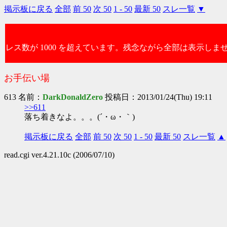
掲示板に戻る
全部
前 50
次 50
1 - 50
最新 50
スレ一覧
▼
レス数が 1000 を超えています。残念ながら全部は表示しま
お手伝い場
613 名前：
DarkDonaldZero
投稿日：2013/01/24(Thu) 19:11
>>611
落ち着きなよ。。。(´・ω・｀)
掲示板に戻る
全部
前 50
次 50
1 - 50
最新 50
スレ一覧
▲
read.cgi ver.4.21.10c (2006/07/10)