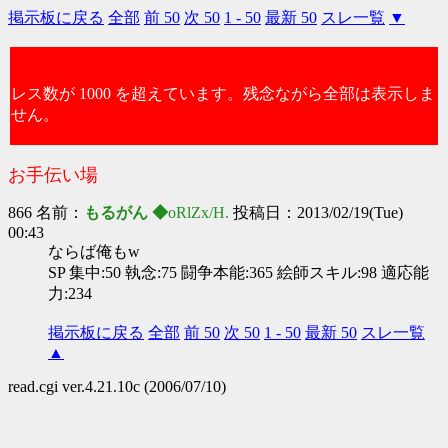
掲示板に戻る
全部
前 50
次 50
1 - 50
最新 50
スレ一覧
▼
レス数が 1000 を超えています。残念ながら全部は表示しま
せん。
お手伝い場
866 名前：
もるがん ◆
oRlZx/H.
投稿日：2013/02/19(Tue)
00:43
ならば俺もw
SP 集中:50 執念:75 闘争本能:365 絵師スキル:98 適応能
力:234
掲示板に戻る
全部
前 50
次 50
1 - 50
最新 50
スレ一覧
▲
read.cgi ver.4.21.10c (2006/07/10)