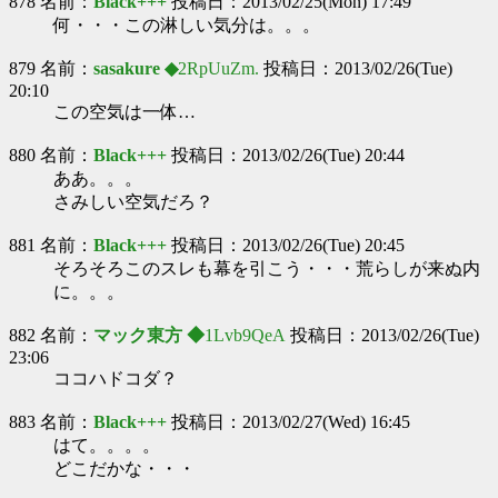
878 名前：
Black+++
投稿日：2013/02/25(Mon) 17:49
何・・・この淋しい気分は。。。
879 名前：
sasakure ◆
2RpUuZm.
投稿日：2013/02/26(Tue)
20:10
この空気は一体…
880 名前：
Black+++
投稿日：2013/02/26(Tue) 20:44
ああ。。。
さみしい空気だろ？
881 名前：
Black+++
投稿日：2013/02/26(Tue) 20:45
そろそろこのスレも幕を引こう・・・荒らしが来ぬ内
に。。。
882 名前：
マック東方 ◆
1Lvb9QeA
投稿日：2013/02/26(Tue)
23:06
ココハドコダ？
883 名前：
Black+++
投稿日：2013/02/27(Wed) 16:45
はて。。。。
どこだかな・・・