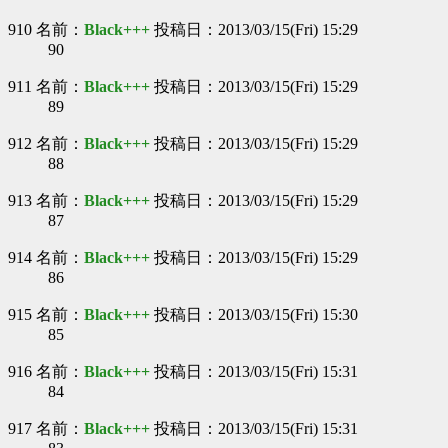
910 名前：
Black+++
投稿日：2013/03/15(Fri) 15:29
90
911 名前：
Black+++
投稿日：2013/03/15(Fri) 15:29
89
912 名前：
Black+++
投稿日：2013/03/15(Fri) 15:29
88
913 名前：
Black+++
投稿日：2013/03/15(Fri) 15:29
87
914 名前：
Black+++
投稿日：2013/03/15(Fri) 15:29
86
915 名前：
Black+++
投稿日：2013/03/15(Fri) 15:30
85
916 名前：
Black+++
投稿日：2013/03/15(Fri) 15:31
84
917 名前：
Black+++
投稿日：2013/03/15(Fri) 15:31