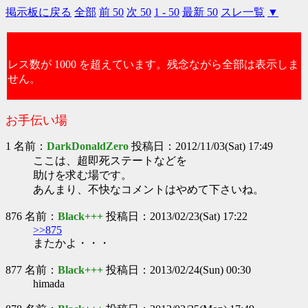
掲示板に戻る
全部
前 50
次 50
1 - 50
最新 50
スレ一覧
▼
レス数が 1000 を超えています。残念ながら全部は表示しま
せん。
お手伝い場
1 名前：
DarkDonaldZero
投稿日：2012/11/03(Sat) 17:49
ここは、超即死ステートなどを
助けを求む場です。
あんまり、不快なコメントはやめて下さいね。
876 名前：
Black+++
投稿日：2013/02/23(Sat) 17:22
>>875
またかよ・・・
877 名前：
Black+++
投稿日：2013/02/24(Sun) 00:30
himada