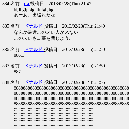
884 名前：
ua
投稿日：2013/02/28(Thu) 21:47
hfjfhgfjhdghfhjfghjhgf
あーあ。出遅れたな
885 名前：
ドナルド
投稿日：2013/02/28(Thu) 21:49
なんか最近このスレ人が来ない...
このスレも....幕を閉じよう....
886 名前：
ドナルド
投稿日：2013/02/28(Thu) 21:50
886...
887 名前：
ドナルド
投稿日：2013/02/28(Thu) 21:50
887...
888 名前：
ドナルド
投稿日：2013/02/28(Thu) 21:55
88888888888888888888888888888888888888888888888888
88888888888888888888888888888888888888888888888888
88888888888888888888888888888888888888888888888888
88888888888888888888888888888888888888888888888888
;;;;;;;;;;;;;;;;;;;;;;;;;;;;;;;;;;;;;;;;;;;;;;;;;;;;;;;;;;;;;;;;;;;;;;
;;;;;;;;;;;;;;;;;;;;;;;;;;;;;;;;;;;;;;;;;;;;;;;;;;;;;;;;;;;;;;;;;;;;;;
;;;;;;;;;;;;;;;;;;;;;;;;;;;;;;;;;;;;;;;;;;;;;;;;;;;;;;;;;;;;;;;;;;;;;;
;;;;;;;;;;;;;;;;;;;;;;;;;;;;;;;;;;;;;;;;;;;;;;;;;;;;;;;;;;;;;;;;;;;;;;