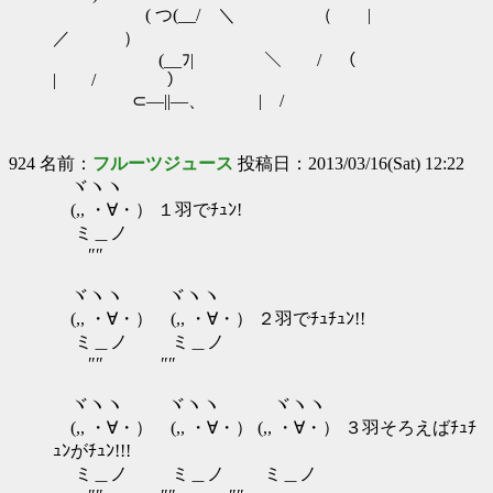
( つ(__/ ＼ （ |
／ ）
(__ﾌ| ＼ / （
| / ）
⊂―||―、 | /
924 名前：
フルーツジュース
投稿日：2013/03/16(Sat) 12:22
ヾヽヽ
(,, ・∀・） １羽でﾁｭﾝ!
ミ＿ノ
″″
ヾヽヽ ヾヽヽ
(,, ・∀・） (,, ・∀・） ２羽でﾁｭﾁｭﾝ!!
ミ＿ノ ミ＿ノ
″″ ″″
ヾヽヽ ヾヽヽ ヾヽヽ
(,, ・∀・） (,, ・∀・） (,, ・∀・） ３羽そろえばﾁｭﾁ
ｭﾝがﾁｭﾝ!!!
ミ＿ノ ミ＿ノ ミ＿ノ