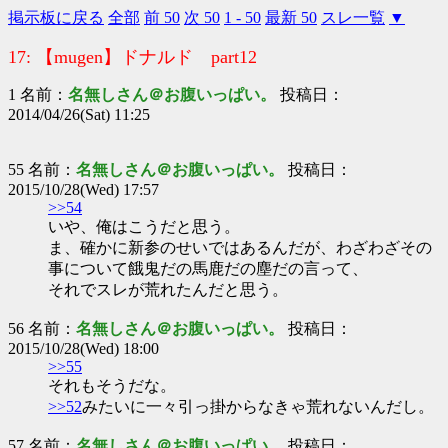
掲示板に戻る
全部
前 50
次 50
1 - 50
最新 50
スレ一覧
▼
17: 【mugen】ドナルド part12
1 名前：
名無しさん＠お腹いっぱい。
投稿日：
2014/04/26(Sat) 11:25
55 名前：
名無しさん＠お腹いっぱい。
投稿日：
2015/10/28(Wed) 17:57
>>54
いや、俺はこうだと思う。
ま、確かに新参のせいではあるんだが、わざわざその
事について餓鬼だの馬鹿だの塵だの言って、
それでスレが荒れたんだと思う。
56 名前：
名無しさん＠お腹いっぱい。
投稿日：
2015/10/28(Wed) 18:00
>>55
それもそうだな。
>>52
みたいに一々引っ掛からなきゃ荒れないんだし。
57 名前：
名無しさん＠お腹いっぱい。
投稿日：