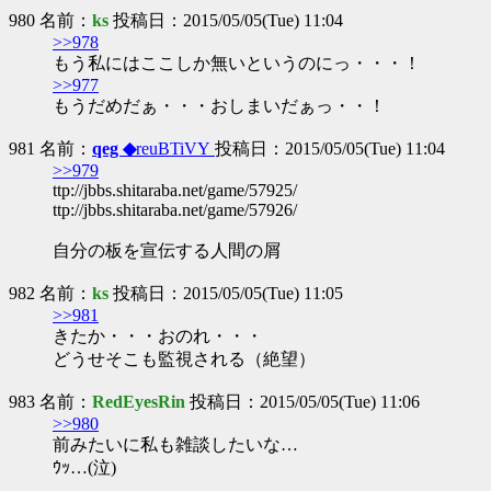
980 名前：
ks
投稿日：2015/05/05(Tue) 11:04
>>978
もう私にはここしか無いというのにっ・・・！
>>977
もうだめだぁ・・・おしまいだぁっ・・！
981 名前：
qeg ◆
reuBTiVY
投稿日：2015/05/05(Tue) 11:04
>>979
ttp://jbbs.shitaraba.net/game/57925/
ttp://jbbs.shitaraba.net/game/57926/
自分の板を宣伝する人間の屑
982 名前：
ks
投稿日：2015/05/05(Tue) 11:05
>>981
きたか・・・おのれ・・・
どうせそこも監視される（絶望）
983 名前：
RedEyesRin
投稿日：2015/05/05(Tue) 11:06
>>980
前みたいに私も雑談したいな…
ｳｯ…(泣)