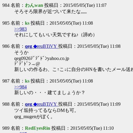
984 名前：
わんwan
投稿日：2015/05/05(Tue) 11:07
そろそろ限界が近づいて来たな,,,,,
985 名前：
ks
投稿日：2015/05/05(Tue) 11:08
>>983
それにしてもいい天気ですね♪（諦め）
986 名前：
qeg ◆
reuBTiVY
投稿日：2015/05/05(Tue) 11:08
そうか
qeg0926ﾃﾞﾃﾞﾄﾞﾝyahoo.co.jp
ﾃﾞﾃﾞﾄﾞﾝ→@
新しいの作るわ、こ↑こ↓に自分のHNを書いたメール送
987 名前：
ks
投稿日：2015/05/05(Tue) 11:08
>>984
新しいの・・・建てましょうか？
988 名前：
qeg ◆
reuBTiVY
投稿日：2015/05/05(Tue) 11:09
ツイ垢持ってるならDMも可。
qeg_mugenがぼく。
989 名前：
RedEyesRin
投稿日：2015/05/05(Tue) 11:10