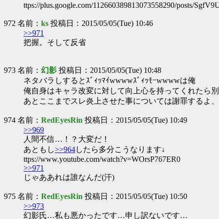
ttps://plus.google.com/112660389813073558290/posts/Sgf
972 名前：
ks
投稿日：2015/05/05(Tue) 10:46
>>971
把握。そして反省
973 名前：
幻影
投稿日：2015/05/05(Tue) 10:48
ネタバラしするとｽﾞｨｯﾏｲwwwwｽﾞｨｯﾓｰwwwwは俺
俺自身はキャラ改変に対して向上心を持ってくれたら別
あとここまでスレ炎上させた事については謝罪するよ、
974 名前：
RedEyesRin
投稿日：2015/05/05(Tue) 10:49
>>969
人間不信…！？大変だ！
あともし
>>964
したら多分こうなります↓
ttps://www.youtube.com/watch?v=WOrsP767ER0
>>971
じゃああれは誰なんだ(汗)
975 名前：
RedEyesRin
投稿日：2015/05/05(Tue) 10:50
>>973
幻影氏…私も悪かったです…申し訳ないです…