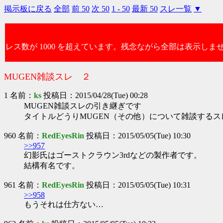
掲示板に戻る
全部
前 50
次 50
1 - 50
最新 50
スレ一覧
▼
レス数が 1000 を超えています。残念ながら全部は表示しま
MUGEN雑談スレ ２
1 名前：
ks
投稿日：2015/04/28(Tue) 00:28
MUGEN雑談スレの引き継ぎです
タイトルどうりMUGEN（その他）について雑談するス
960 名前：
RedEyesRin
投稿日：2015/05/05(Tue) 10:30
>>957
幻影氏はゴーストクラウン3rdなどの製作者です。
結構有名です。
961 名前：
RedEyesRin
投稿日：2015/05/05(Tue) 10:31
>>958
もうそれは仕方ない…