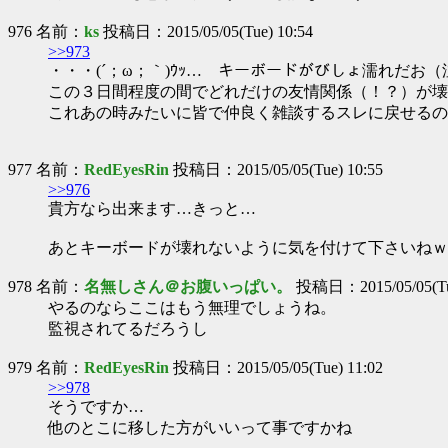
976 名前：
ks
投稿日：2015/05/05(Tue) 10:54
>>973
・・・(´；ω；｀)ｳｯ… キーボードがびしょ濡れだお（
この３日間程度の間でどれだけの友情関係（！？）が壊
これあの時みたいに皆で仲良く雑談するスレに戻せるの
977 名前：
RedEyesRin
投稿日：2015/05/05(Tue) 10:55
>>976
貴方なら出来ます…きっと…
あとキーボードが壊れないように気を付けて下さいねｗ
978 名前：
名無しさん＠お腹いっぱい。
投稿日：2015/05/05(Tue
やるのならここはもう無理でしょうね。
監視されてるだろうし
979 名前：
RedEyesRin
投稿日：2015/05/05(Tue) 11:02
>>978
そうですか…
他のとこに移した方がいいって事ですかね