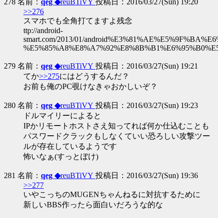
278 名前：
qeg ◆
reuBTiVY
投稿日：2016/03/27(Sun) 19:20
>>276
スマホでも全角打てますよ残念
ttp://android-
smart.com/2013/01/android%E3%81%AE%E5%9F%BA
%E5%85%A8%E8%A7%92%E8%8B%B1%E6%95%B0%E5
279 名前：
qeg ◆
reuBTiVY
投稿日：2016/03/27(Sun) 19:21
てか
>>275
にはどうするんだ？
お前も俺のPC覗けなきゃおかしいぞ？
280 名前：
qeg ◆
reuBTiVY
投稿日：2016/03/27(Sun) 19:23
ドルマイリーによると
IPかリモートホストさえ知ってれば何か仕込むことも
パスワードクラックもしなくていい恐ろしい攻撃ツー
ルが存在しているようです
怖いなぁ(すっとぼけ)
281 名前：
qeg ◆
reuBTiVY
投稿日：2016/03/27(Sun) 19:36
>>277
いやこっちのMUGENちゃんねるに対抗するために
新しいBBS作ったら面白いだろうな的な