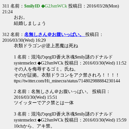
311 名前：
$milyID ◆
G2JsmWCk
投稿日：2016/03/28(Mon)
21:24
おお。
結婚しましょう
312 名前：
名無しさん＠お腹いっぱい。
投稿日：
2016/03/30(Wed) 16:29
衣類ドラゴン@逆上悪魔は死ね
1 名前：混沌のqegID蒼火氷魂$mily謎のドナルド
systemselect ◆G2JsmWCk 投稿日：2016/03/30(Wed) 11:52
その人を侮辱するゴミ。氏ね。
そのが証拠。衣類ドラコンをアク禁されろ！！！！
ttps://twitter.com/Hi_minecra/status/714802988884230144
2 名前：名無しさん＠お腹いっぱい。 投稿日：
2016/03/30(Wed) 15:51
ツイッターでアク禁とは一体
3 名前：混沌のqegID蒼火氷魂$mily謎のドナルド
systemselect ◆G2JsmWCk 投稿日：2016/03/30(Wed) 15:59
10chから、アキ禁。