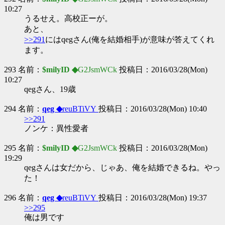
10:27
うるせえ。高校正ーが。
あと、
>>291
にはqegさん(俺を結婚相手)が意味が答えてくれ
ます。
293 名前：
$milyID ◆
G2JsmWCk
投稿日：2016/03/28(Mon)
10:27
qegさん、19歳
294 名前：
qeg ◆
reuBTiVY
投稿日：2016/03/28(Mon) 10:40
>>291
ノンケ：異性愛者
295 名前：
$milyID ◆
G2JsmWCk
投稿日：2016/03/28(Mon)
19:29
qegさんは女だから、じゃあ、俺を結婚できるね。やっ
た！
296 名前：
qeg ◆
reuBTiVY
投稿日：2016/03/28(Mon) 19:37
>>295
俺は男です