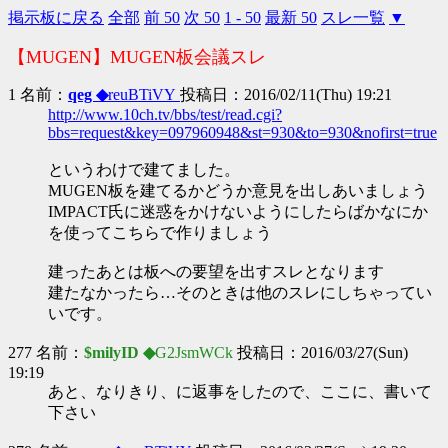
掲示板に戻る
全部
前 50
次 50
1 - 50
最新 50
スレ一覧
▼
【MUGEN】MUGEN板会議スレ
1 名前：
qeg ◆
reuBTiVY
投稿日：2016/02/11(Thu) 19:21
http://www.10ch.tv/bbs/test/read.cgi?
bbs=request&key=097960948&st=930&to=930&nofirst=true
というわけで建てました。
MUGEN板を建てるかどうか意見を出しあいましょう
IMPACT氏に迷惑をかけないようにしたらばかなにか
を使ってこちらで作りましょう
建ったあとは板への要望を出すスレとなります
建たなかったら…そのときは他のスレにしちゃってい
いです。
277 名前：
$milyID ◆
G2JsmWCk
投稿日：2016/03/27(Sun)
19:19
あと、なりきり、に返事をしたので、ここに、書いて
下さい