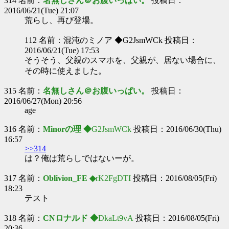
314 名前：
名無しさん＠お腹いっぱい。
投稿日：
2016/06/21(Tue) 21:07
荒らし、再び登場。
112 名前：混沌のミノア ◆G2JsmWCk 投稿日：
2016/06/21(Tue) 17:53
そうそう、父親のスマホを、父親が、居ない場合に、
その時に使えました。
315 名前：
名無しさん＠お腹いっぱい。
投稿日：
2016/06/27(Mon) 20:56
age
316 名前：
Minorの理 ◆
G2JsmWCk
投稿日：2016/06/30(Thu)
16:57
>>314
は？俺は荒らしではないーが。
317 名前：
Oblivion_FE ◆
rK2FgDTI
投稿日：2016/08/05(Fri)
18:23
テスト
318 名前：
CNロナルド ◆
DkaLt9vA
投稿日：2016/08/05(Fri)
20:36