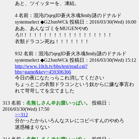
あと、ツイッターを、凍結。
4 名前：混沌のqegID蒼火氷魂$mily謎のドナルド
systemselect ◆G2JsmWCk 投稿日：2016/03/30(Wed) 16:00
ああ、あんなゴミをMUGENやめ
ろ!!！！！！！！！！！！！！！！！！！！
衣類ドラコン死ね！！！！！！！
932 名前：混沌のqegID蒼火氷魂$mily謎のドナルド
systemselect ◆G2JsmWCk 投稿日：2016/03/30(Wed) 15:12
http://www.10ch.tv/bbs/test/read.cgi?
bbs=game&key=459306366
今日の夜になたっらこれ消してください
ちょっとこの衣類ドラコンという奴からに嫌な事言わ
れて苛苛してを立てました
313 名前：
名無しさん＠お腹いっぱい。
投稿日：
2016/03/30(Wed) 17:50
>>312
分かったからいろんなスレにコピペすんのやめろ
迷惑極まりない