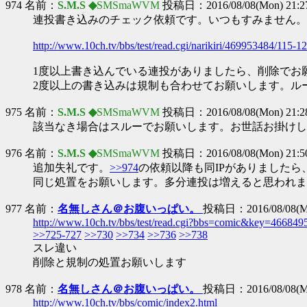
974 名前：
S.M.S ◆
SMSmaWVM
投稿日：2016/08/08(Mon) 21:2
連投書き込みのチェック依頼です。いつもすみません。
http://www.10ch.tv/bbs/test/read.cgi/narikiri/469953484/115-1
1度以上書き込んでいる連投がありましたら、削除でお
2度以上の書き込みは規制も合わせてお願いします。ル
975 名前：
S.M.S ◆
SMSmaWVM
投稿日：2016/08/08(Mon) 21:2
該当なき場合はスルーでお願いします。お世話お掛けし
976 名前：
S.M.S ◆
SMSmaWVM
投稿日：2016/08/08(Mon) 21:5
追加失礼です。
>>974
の依頼以降も同IPがありましたら
同じ処置をお願いします。多分連投は増えると思われま
977 名前：
名無しさん＠お腹いっぱい。
投稿日：2016/08/08(Mo
http://www.10ch.tv/bbs/test/read.cgi?bbs=comic&key=466849
>>725-727
>>730
>>734
>>736
>>738
スレ違い
削除と規制の処置お願いします
978 名前：
名無しさん＠お腹いっぱい。
投稿日：2016/08/08(Mo
http://www.10ch.tv/bbs/comic/index2.html