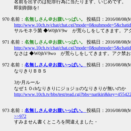
名前を出すのは犯罪行為に当たります、いじめです。
即刻削除を!
970 名前：
名無しさん＠お腹いっぱい。
投稿日：2016/08/08(Mo
http://www.10ch.tv/chat/chat.cgi?mode=0&submode=5&chati
サルモネラ菌 ◆W0jhV9w が荒らしをしてきます。
971 名前：
名無しさん＠お腹いっぱい。
投稿日：2016/08/08(Mo
http://www.10ch.tv/chat/chat.cgi?mode=0&submode=5&chati
なさは ◆W0jhV9wo が荒らしをしてきます。アク禁
972 名前：
名無しさん＠お腹いっぱい。
投稿日：2016/08/08(Mo
なりきりＢＢＳ
3か月ルール
なぜ１０chなりきりにジョジョのなりきりが無いのか
http://www.10ch.tv/bbs/test/read.cgi?bbs=narikiri&key=4554
973 名前：
名無しさん＠お腹いっぱい。
投稿日：2016/08/08(Mo
>>972
すみません書くところを間違えました・