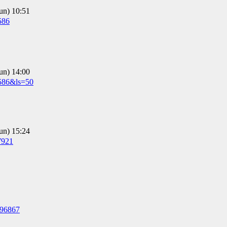
) 10:51
586
) 14:00
9586&ls=50
) 15:24
7921
596867