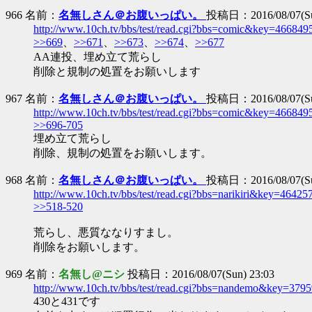
966 名前：
名無しさん＠お腹いっぱい。
投稿日：2016/08/07(Sun
http://www.10ch.tv/bbs/test/read.cgi?bbs=comic&key=466849
>>669
、
>>671
、
>>673
、
>>674
、
>>677
AA連投、埋め立て荒らし
削除と規制の処置をお願いします
967 名前：
名無しさん＠お腹いっぱい。
投稿日：2016/08/07(Sun
http://www.10ch.tv/bbs/test/read.cgi?bbs=comic&key=46684
>>696-705
埋め立て荒らし
削除、規制の処置をお願いします。
968 名前：
名無しさん＠お腹いっぱい。
投稿日：2016/08/07(Sun
http://www.10ch.tv/bbs/test/read.cgi?bbs=narikiri&key=46425
>>518-520
荒らし、悪質ななりすまし。
削除をお願いします。
969 名前：
名無し@ニシ
投稿日：2016/08/07(Sun) 23:03
http://www.10ch.tv/bbs/test/read.cgi?bbs=nandemo&key=379
430と431です