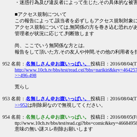
・迷惑行為及び違反者によって生じた,その具体的な被
■アクセス規制について
この報告によって,該当者を必ずしもアクセス規制対象
アクセス規制については,無関係の方を巻き込む恐れが
管理者が状況に応じて,判断致します
尚、ここでいう無関係な方とは,
報告をして頂いた方,その友人や仲間,その他の利用者を
952 名前：
名無しさん＠お腹いっぱい。
投稿日：2016/08/04(Th
http://www.10ch.tv/bbs/test/read.cgi?bbs=narikiri&key=46425
>>496-498
荒らし
953 名前：
名無しさん＠お腹いっぱい。
投稿日：2016/08/04(Th
>>952
は削除厨なので無視してください。
954 名前：
名無しさん＠お腹いっぱい。
投稿日：2016/08/05(Fri
ttp://www.10ch.tv/bbs/test/read.cgi?bbs=comic&key=4668495
意味の無い謎スレ削除お願いします