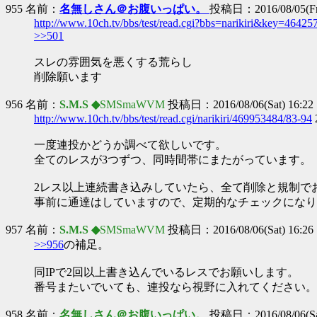
955 名前：
名無しさん＠お腹いっぱい。
投稿日：2016/08/05(Fri
http://www.10ch.tv/bbs/test/read.cgi?bbs=narikiri&key=46425
>>501
スレの雰囲気を悪くする荒らし
削除願います
956 名前：
S.M.S ◆
SMSmaWVM
投稿日：2016/08/06(Sat) 16:22
http://www.10ch.tv/bbs/test/read.cgi/narikiri/469953484/83-94
一度連投かどうか調べて欲しいです。
全てのレスが3つずつ、同時間帯にまたがっています。
2レス以上連続書き込みしていたら、全て削除と規制で
事前に通達はしていますので、定期的なチェックになり
957 名前：
S.M.S ◆
SMSmaWVM
投稿日：2016/08/06(Sat) 16:26
>>956
の補足。
同IPで2回以上書き込んでいるレスでお願いします。
番号またいでいても、連投なら視野に入れてください。
958 名前：
名無しさん＠お腹いっぱい。
投稿日：2016/08/06(Sat