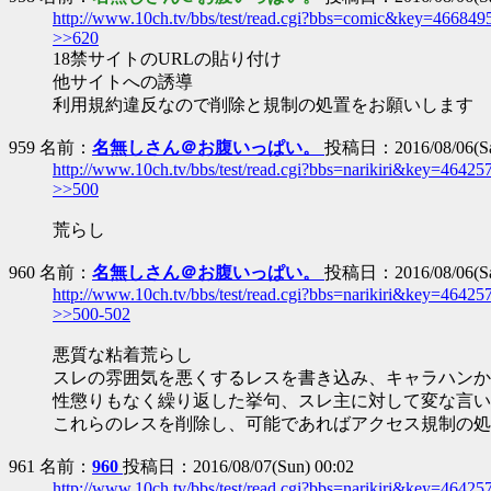
http://www.10ch.tv/bbs/test/read.cgi?bbs=comic&key=466849
>>620
18禁サイトのURLの貼り付け
他サイトへの誘導
利用規約違反なので削除と規制の処置をお願いします
959 名前：
名無しさん＠お腹いっぱい。
投稿日：2016/08/06(Sat
http://www.10ch.tv/bbs/test/read.cgi?bbs=narikiri&key=46425
>>500
荒らし
960 名前：
名無しさん＠お腹いっぱい。
投稿日：2016/08/06(Sat
http://www.10ch.tv/bbs/test/read.cgi?bbs=narikiri&key=46425
>>500-502
悪質な粘着荒らし
スレの雰囲気を悪くするレスを書き込み、キャラハンか
性懲りもなく繰り返した挙句、スレ主に対して変な言い
これらのレスを削除し、可能であればアクセス規制の処
961 名前：
960
投稿日：2016/08/07(Sun) 00:02
http://www.10ch.tv/bbs/test/read.cgi?bbs=narikiri&key=46425