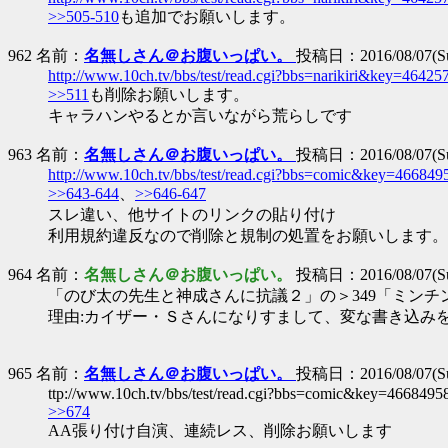
>>505-510
も追加でお願いします。
962 名前：
名無しさん＠お腹いっぱい。
投稿日：2016/08/07(Sun
http://www.10ch.tv/bbs/test/read.cgi?bbs=narikiri&key=46425
>>511
も削除お願いします。
キャラハンやるとか言いながら荒らしです
963 名前：
名無しさん＠お腹いっぱい。
投稿日：2016/08/07(Sun
http://www.10ch.tv/bbs/test/read.cgi?bbs=comic&key=466849
>>643-644
、
>>646-647
スレ違い、他サイトのリンクの貼り付け
利用規約違反なので削除と規制の処置をお願いします。
964 名前：
名無しさん＠お腹いっぱい。
投稿日：2016/08/07(Sun
「のび太の先生と神成さんに抗議２」の＞349「ミンチ
理由:カイザー・Ｓさんになりすまして、変な書き込み
965 名前：
名無しさん＠お腹いっぱい。
投稿日：2016/08/07(Sun
ttp://www.10ch.tv/bbs/test/read.cgi?bbs=comic&key=4668495
>>674
AA張り付け自演、連続レス、削除お願いします