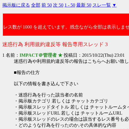
掲示板に戻る
全部
前 50
次 50
1 - 50
最新 50
スレ一覧
▼
レス数が 1000 を超えています。残念ながら全部は表示しま
迷惑行為 利用規約違反等 報告専用スレッド 3
1 名前：
IMPACT＠管理者 ★
投稿日：2015/10/22(Thu) 23:01
迷惑行為や利用規約違反等の報告はこちらへお願い致し
■報告の仕方
以下の情報を書き込んで下さい
・迷惑行為を行った該当者の名前
・掲示板カテゴリ 若しくは チャットカテゴリ
・掲示板スレッドタイトル 若しくは チャットルームタ
・掲示板スレッドURL 若しくは チャットルームURL
・掲示板スレッドのレスの場合は該当するレス番号も必
・どのような行為を行ったのか,その具体的な内容