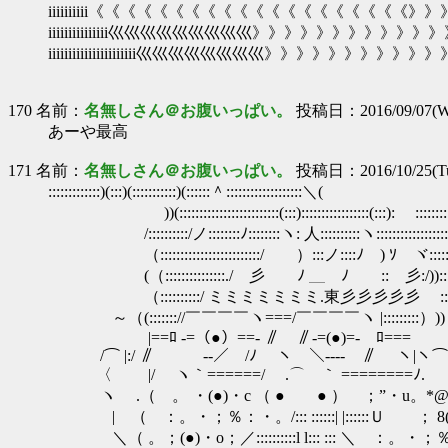
iiiiiiiiii《《《《《《《《《《《《《《《《《《《《》》
iiiiiiiiiiiiiii巛巛巛巛巛巛巛巛巛》》》》》》》》》》》》》
iiiiiiiiiiiiiiiiiiiiii巛巛巛巛巛巛巛巛》》》》》》》》》》》》ii
170 名前：
名無しさん＠お腹いっぱい。
投稿日：2016/09/07(We
あーや最高
171 名前：
名無しさん＠お腹いっぱい。
投稿日：2016/10/25(Tue
:::::::::::::)(:::)(:::::::::::)(::::::＾:::::::::::::::::::＼(
))(:::::::::::::::::::::::::(:::):::::::::::::::::(:::): :::::::
/::::::::::/ノ::::::::ﾉ::::::::ヽ: 人::::::::::ヽ:::::::::::::::::::
（:::::::::::::::::::::::::/ ）:::ノ::::ﾉ ) ｿ ヾ::::::
(（:::::::::::::::./ 彡 ﾉ ＿ ﾉ :: 彡:/)):::::
（::::::::::/ ミミミミミミミ.東彡彡彡彡彡 :::::::
～（(::::::://￣￣￣￣ヽ===/￣￣￣￣ヽ |:::::::::）))
|==ﾛ -=（●）==- ∥ ∥-=(●)=- ﾛ===
/⌒ |:/ ∥ --／ /ﾉ ヽ ＼---- ∥ ヽ|ヽ
〈 |/ ヽ｀======/ .⌒ ｀ ========ﾉ
ヽ .（ 。 ・(●)・c （ ● ● ） ；”・u。
| （ ：。・；％：・。/::: ::::::| |::::::Ｕ ； 
＼（ 。；(●)・o；／::::::::::l l::: ::: ＼ ：。