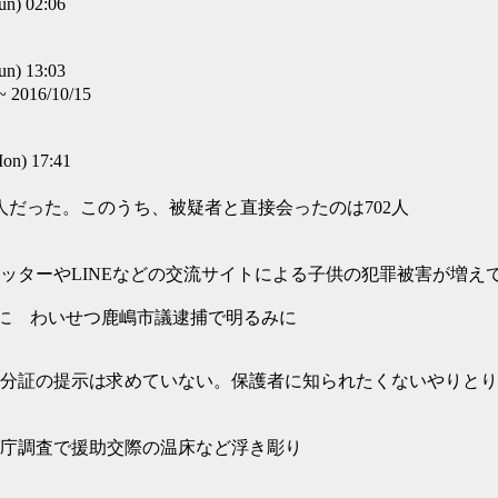
) 02:06
) 13:03
6/10/15
n) 17:41
人だった。このうち、被疑者と直接会ったのは702人
ッターやLINEなどの交流サイトによる子供の犯罪被害が増え
代に わいせつ鹿嶋市議逮捕で明るみに
身分証の提示は求めていない。保護者に知られたくないやりと
庁調査で援助交際の温床など浮き彫り