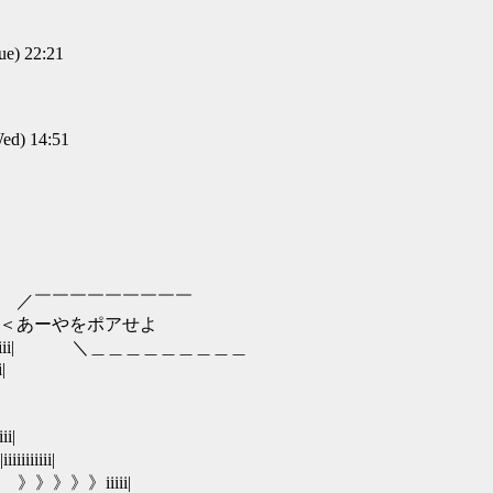
) 22:21
d) 14:51
ミヽ ／￣￣￣￣￣￣￣￣￣
ii| ＜あーやをポアせよ
iii| ＼＿＿＿＿＿＿＿＿＿
|
i|
iiii|
》》》》》iiiii|