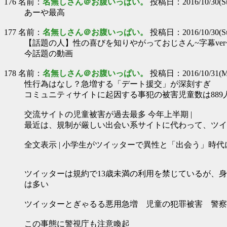
176 名前：
名無しさん＠お腹いっぱい。
投稿日：2016/10/30(Sun
あーや最高
177 名前：
名無しさん＠お腹いっぱい。
投稿日：2016/10/30(Sun
【話題の人】性の喜びを知りやがっておじさん~字幕ver~ 201
今話題の動画
178 名前：
名無しさん＠お腹いっぱい。
投稿日：2016/10/31(Mo
性行為はなし？急増する「デート援交」が深刻すぎ
コミュニティサイトに起因する事犯の被害児童数は889
交流サイトの児童被害が過去最多 今年上半期 |
最近は、規制が厳しい出会い系サイトに代わって、ツイ
全文表示 | 小学生がツイッターで異性と「出会う」時
ツイッターは規約で13歳未満の利用を禁じているが、
は多い
ツイッターとぎゃるる悪用急増 児童の犯罪被害 警察
この事態に警視庁も注意喚起