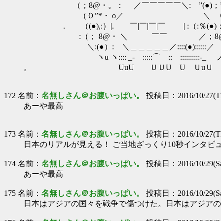
（；8@・。： ／￣￣￣￣￣＼: ”(●)；”
（０”*・ o／ ＼ ０”*
. （(●),:）|. ￣|￣|￣|￣ | :（:％(●
:（； 8@・ ＼ ￣￣ ／；8@ 
＼:(●）: ＼＿＿＿＿＿／::::(●)::::::／
ヽu ヽ:::: _- :::::⌒ :: ::::::::::-_ 
。 UuU ＵＵU U ＵuＵ
172 名前：
名無しさん＠お腹いっぱい。
投稿日：2016/10/27(Th
あーや最高
173 名前：
名無しさん＠お腹いっぱい。
投稿日：2016/10/27(Th
日本のリアルが見える！ ご当地ざっくり10秒インタビ
174 名前：
名無しさん＠お腹いっぱい。
投稿日：2016/10/29(Sat
あーや最高
175 名前：
名無しさん＠お腹いっぱい。
投稿日：2016/10/29(Sat
日本はアジアの国々を戦争で傷つけた。日本はアジアの