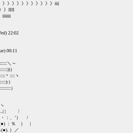
》》》》》》》》》》》》iii|
》IIII
iiiii
d) 22:02
) 00:11
:::::::＼～
:::::))）
:::丶::::ヽ
::):）
::::）
⌒ヽ
. ..| | 〉
*@・：、‘） /
8(●) ：％ ） |
・；％(●). ）／