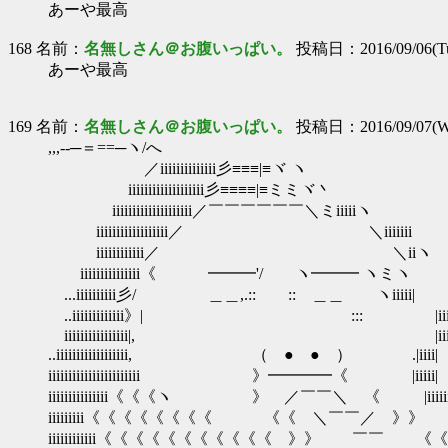
あーや最高
168 名前：
名無しさん＠お腹いっぱい。
投稿日：2016/09/06(Tue
あーや最高
169 名前：
名無しさん＠お腹いっぱい。
投稿日：2016/09/07(We
,,,--─＝==─ヽ/へ
／iiiiiiiiiiiiii彡≡≡≡|≡ヾ ヽ
iiiiiiiiiiiiiiiiiii彡≡≡≡≡|≡ミミヾ丶
iiiiiiiiiiiiiiiiiiii／￣￣￣￣￣￣＼ミiiiiiヽ
iiiiiiiiiiiiiiiiii／ ＼iiiiiiiゞ
iiiiiiiiiiii／ ＼iiヽ
iiiiiiiiiiiiiii《 ━━━'/ ヽ━━━ ヽ
...iiiiiiiiii彡/ ＿＿,.:: :: ＿＿ ヽiii
..iiiiiiiiiiiii》| ::: |ii
iiiiiiiiiiiiiiii|, |iii
..iiiiiiiiiiiiiiiiii, （ ● ● ） .|iiii|
iiiiiiiiiiiiiiiiiiiiiii 》━━━━《 |iiiii|
iiiiiiiiiiiiiii《《《ヽ 》 ／￣￣＼ 《 |iiiiiii
iiiiiiiii《《《《《《《《 《《 ＼￣￣／ 》》 |iiiiiii
iiiiiiiiiiii《《《《《《《《《《《 》》 ￣￣ 《《 