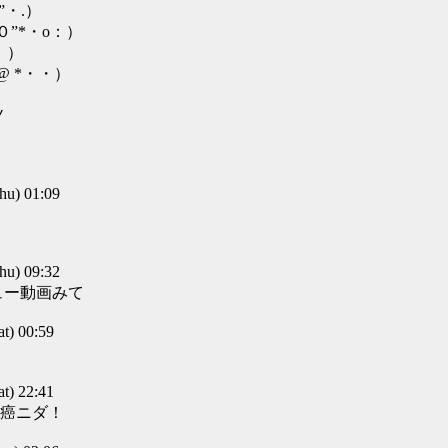
・.）
・o：）
)：）
*・・）
ノ
u) 01:09
u) 09:32
ュー動画みて
) 00:59
) 22:41
癌ニダ！