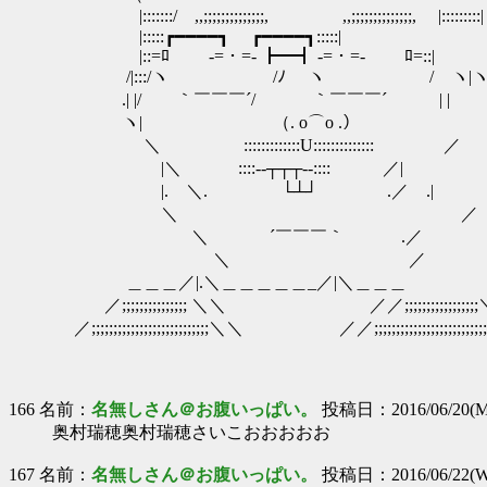
|:::::::/ ,,;;;;;;;;;;;;;;, ,,;;;;;;;;;;;;;;, |:::::::::|
|:::::┏━━━━┓ ┏━━━━┓:::::|
|::=ﾛ -=・=- ┣━┫ -=・=- ﾛ=::|
/|:::/ヽ /ﾉ ヽ / ヽ|
.| |/ ｀￣￣￣´/ ｀￣￣￣´ | |
ヽ| （. o⌒o .） .|
＼ :::::::::::::U:::::::::::::: ／
|＼ ::::--┬┬┬--:::: ／|
|. ＼. └┴┘ .／ .|
＼ 
＼ ´￣￣￣｀ .／
＼ ／
＿＿＿／|.＼＿＿＿＿＿_／|＼＿＿＿
／;;;;;;;;;;;;;;; ＼＼ ／／;;;;;;;;;;;;;;;;;
／;;;;;;;;;;;;;;;;;;;;;;;;;;;＼＼ ／／;;;;;;;;;;;;;;;;;;;;;;;;;
166 名前：
名無しさん＠お腹いっぱい。
投稿日：2016/06/20(Mo
奥村瑞穂奥村瑞穂さいこおおおおお
167 名前：
名無しさん＠お腹いっぱい。
投稿日：2016/06/22(We