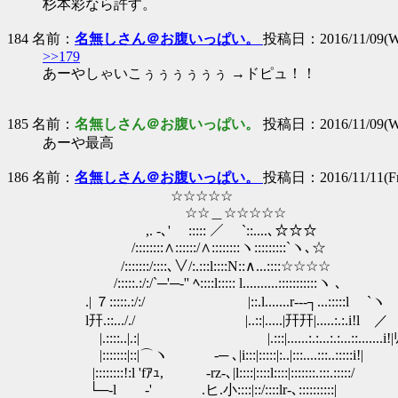
杉本彩なら許す。
184 名前：
名無しさん＠お腹いっぱい。
投稿日：2016/11/09(We
>>179
あーやしゃいこぅぅぅぅぅぅ →ドピュ！！
185 名前：
名無しさん＠お腹いっぱい。
投稿日：2016/11/09(We
あーや最高
186 名前：
名無しさん＠お腹いっぱい。
投稿日：2016/11/11(Fri
☆☆☆☆☆
☆☆＿☆☆☆☆☆
,. ‐､' ￣::::: ／￣ `::....､☆☆☆
/::::::::∧::::::/∧::::::::ヽ:::::::::`ヽ､☆
/:::::::/::::､∨/:.:::l::::N::∧...::::☆☆☆☆
/:::::.:/:/`─'─‐'' ﾍ::::l::::: l..........:::::::::::ヽ ､
.| ７:::::.:/:/ |::.l.......r‐--┐...:::::l `ヽ
l幵.::..././ |..::|.....|幵幵|.....:.:.i!l ／
|.::::..|.:| |.:::|......:.:...:.:...::.......i!|
|:::::::|::|⌒ヽ -─ ､|i:::|:::::|:..|:::....:::..:::::i!|
|::::::::!:l 'fｱｭ, -rz-､|l::::|::::l::::|:::::::.:::.:::::/
└─‐l ゞ‐' .ヒ.小::::|::/::::lr‐､::::::::::|