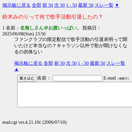
掲示板に戻る
全部
前 50
次 50
1 - 50
最新 50
スレ一覧
▼
鈴木みのりって何で歌手活動引退したの？
1 名前：
名無しさん＠お腹いっぱい。
投稿日：
2025/06/08(Sun) 23:56
ファンクラブの限定配信で歌手活動の引退表明って聞
いたけど本当なの？キャラソン以外で歌が聞けなくな
るの勿体ない
掲示板に戻る
全部
前 50
次 50
1 - 50
最新 50
スレ一覧
▲
名前：
E-mail
（省略可）
read.cgi ver.4.21.10c (2006/07/10)