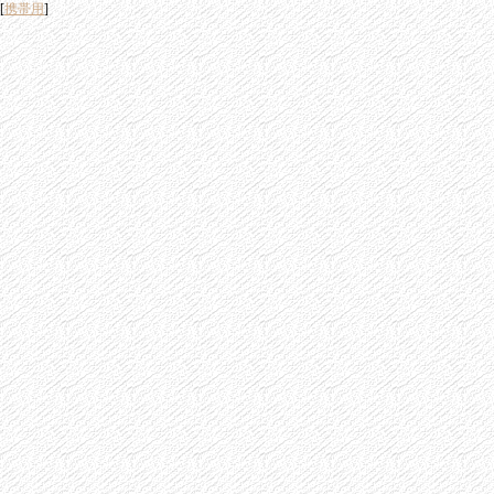
[
携帯用
]