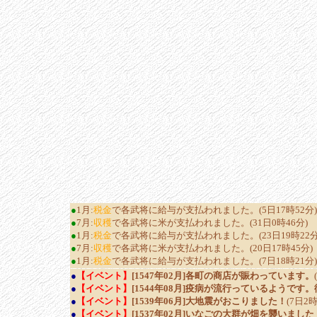
●
1月:
税金
で各武将に給与が支払われました。(5日17時52分)
●
7月:
収穫
で各武将に米が支払われました。(31日0時46分)
●
1月:
税金
で各武将に給与が支払われました。(23日19時22分
●
7月:
収穫
で各武将に米が支払われました。(20日17時45分)
●
1月:
税金
で各武将に給与が支払われました。(7日18時21分)
●
【イベント】
[1547年02月]各町の商店が賑わっています。
●
【イベント】
[1544年08月]疫病が流行っているようで
●
【イベント】
[1539年06月]大地震がおこりました！
(7日2時
●
【イベント】
[1537年02月]いなごの大群が畑を襲いました