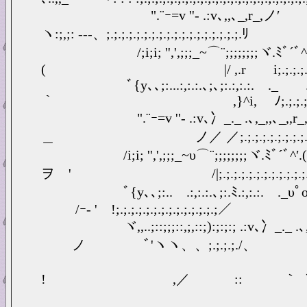
".¨ｰ=v ''‐ .:v､,,､_,r_,ノ′ 
ヽ:;,;: -‐‐、;.;.;.;.;.;.;.;.;.;.;.;.;.;.;.;.;.;.ﾘ
/;i;i; '',',;;;_~⌒¨;;;;;;;;ヾ.ﾐﾞ´ﾞ^
( |/ ,.r i;.;.;.;.;.;.;.;.;.;.;.;
ﾞ{y､､;:...:,:.:.､;､;:.:,:.:. .
｀ ,}^i, ﾉ;.;.;.;.;.;.;.;.;.;.;.
".¨ｰ=v ''‐ .:v､冫_._ .､,_,,､_,,
＿ ノ／ ／;.;.;.;.;.;.;.;.;.;.;.;.;
/i;i; '',',;;;_~υ⌒¨;;;;;;;;ヾ.ﾐﾞ´ﾞ^′.(
ヲ ' /|;.;.;.;.;.;.;.;.;.;.;.;.;.;
ﾞ{y､､;:..ゞ.:,:.:.､;:.ﾐ.:,:.:. .
/ｰ- ' !;.;.;.;.;.;.;.;.;.;.;.;.;.;／
ヾ,,..;::;;;::,;,::;):;:;:; .:v､
ノ ﾞ'ヽヽ、、;.;.;.;./、
! ,／ :: ｀ ｀''＞'´／;:'
':, ,... . ..,,