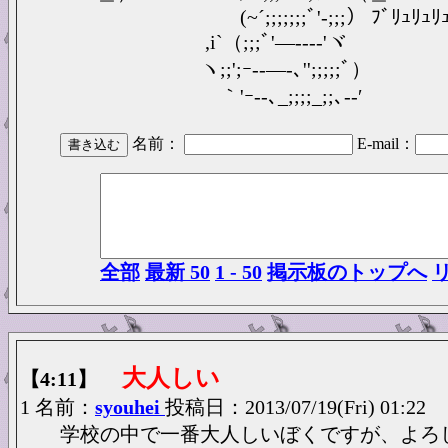
(~´;;;;;;;ﾞ'‐;;;） ﾌﾞﾘｭﾘｭﾘ
,i`（;;;ﾞ'―---‐'ヾ
ヽ;;';ｰ--―-､'';;;;;ﾞ）
｀'ｰ--､_;;;;_;;､-‐′
名前：
E-mail：
全部
最新 50
1 - 50
掲示板のトップへ
大人しい
【4:11】
1 名前：
syouhei
投稿日：2013/07/19(Fri) 01:22
学校の中で一番大人しいぼくですが、よろ