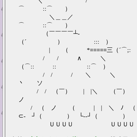
＼ / （'⌒
⌒ ::⌒ ）
＼＿＿／ （'⌒
⌒ ::⌒ ）
（￣￣￣￣┴-
（´ ） ::: ）
| （ *≡≡≡≡≡三（´⌒;: 
/ / ∧ ＼
（⌒:: :: ::⌒ ）
/ / / ＼ ＼ 
丶 ソ
/ / （￣） | |＼ （
ノ
/ （ ノ （ | | ＼ ﾉ （
⊂- ┘（ ） └--┘（ ）
ＵＵＵＵ ＵＵＵＵ