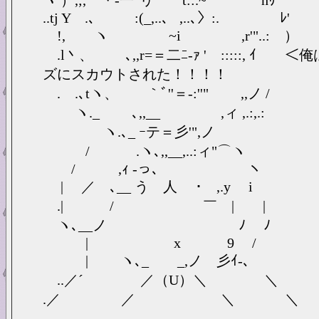
ヾ ）,;, 丶-一''リ t::.~｀￣´ hﾘ
..tj Y .、 :(_,..、 ,..､〉:. ﾚ'
!, ヽ ~i ,r'"..: ）
.l丶、 ､,,r=＝二ﾆ-ｧ ' :::::, 
ズにスカウトされた！！！！
.ゝ.､tヽ、 ｀ﾞ''＝‐:''" ,,ノ /
ヽ._ ゝ ､,,__ ,ィ ,.:,.:
ヽ.､_ ｰテ＝彡'",ノ
/ .ヽ､,,__,..:ィ"⌒ヽ
/ ,ｨ -っ､ ヽ
| ／ ､__ う 人 ･ ,.y i
.| / ￣ | |
ヽ､__ノ ﾉ ﾉ
| x 9 /
| ヽ､_ _,ノ 彡ｲ‐､
..／´ ／（U）＼ ＼
.／ ／ ＼ ＼