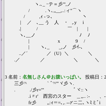
ヽ.､_ ｰテ＝彡'",ノ
/ .ヽ､,,__,..:ィ"⌒ヽ
/ ,ｨ -っ､ ヽ
| ／ ､__ う 人 ･ ,.y i
.| / ￣ | |
ヽ､__ノ ﾉ ﾉ
| x 9 /
| ヽ､_ _,ノ 彡ｲ‐､
..／´ ／（U）＼ ＼
.／ ／ ＼ ＼
3 名前：
名無しさん＠お腹いっぱい。
投稿日：2025
三彡'^ ｀ﾞ'^'"ヾ彡ヽ.
. ./彡r='" ﾞヾ::ヽ
.i〃r' 西宮のスター ＿,,.. :- 、
fr彡 ,,:ｨ＝=､,. -‐ｧ'ニ二､ヽﾐミﾞi