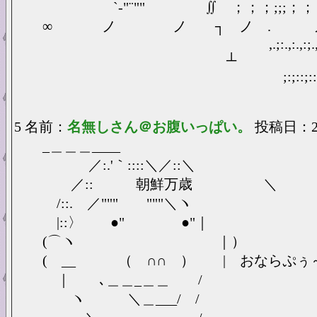
`‐"¨"" ∬ ；；；;;;；； ;;;;
∞ ノ ノ ┐ ノ . 
,.;:.,:.,:;.,.,:.,;;:;::;::;:;:;
┴ 
;:;::;::: ' ;:;:
5 名前：
名無しさん＠お腹いっぱい。
投稿日：2025
_＿＿＿____
／:.'｀::::＼／::＼
／:: 朝鮮万歳 ＼
/::. ／""" """＼ヽ
|::〉 ●" ●"｜
(⌒ヽ ｜）
( __ （ ∩∩ ） | おならぷぅ
｜ ､＿＿_＿＿ / 
ヽ ＼＿___/ / （