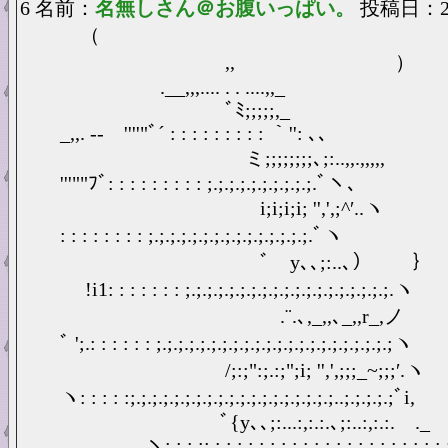
6 名前：
名無しさん＠お腹いっぱい。
投稿日：2025
（
,, 
.__,,,.... . . ....,,_
ﾞﾐ;;;;;
_,,. -‐ ''''"ﾞ´ : : : : : : : : : ｀'': ､、
ミ;;;;;;;;､;:..,,.,,,
'''""ﾌﾞ: : : : : : : : : ;.;.;.;.;.;.;.;.;.;.ﾞヽ、
i;i;i;i; '',',;^
: : : : : : : : ;.;.;.;.;.;.;.;.;.;.;.;.;.;.;.ﾞヽ
ﾞゞy､､;:..､
!i1: : : : : : : ;.;.;.;.;.;.;.;.;.;.;.;.;.;.;.;.;.;.;.ヽ
.¨.､,_,,､_,,r_,
ﾞ ';.: : : : : : ;.;.;.;.;.;.;.;.;.;.;.;.;.;.;.;.;.;.;.;.;.;ヽ
/;:;":;.:;";i; '',',;;;_~
ヽ: : : : :;.;.;.;.;.;.;.;.;.;.;.;.;.;.;.;.;.;.;..;.;.;.;.;ﾞi,
ﾞ{y､､;:...:,:.:.､;:..:,:.:. 
､..,,_ ヽ: : : :;.;.;.;.;.;.;.;.;.;.;.;.;.;.;.;.;.;.;.;.;.;.;