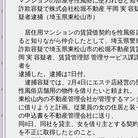
マンションの部屋を性風俗に使われると知
詐欺容疑で株式会社松堀不動産 平岡 実 容疑
疑者逮捕（埼玉県東松山市）
居住用マンションの賃貸借契約を性風俗
ると知りながら仲介したとして、埼玉県警
詐欺容疑で埼玉県東松山市の松堀不動産賃貸
岡 実 容疑者、賃貸管理部 管理サービス課課
者を
逮捕した。逮捕は7日付。
逮捕容疑では、2月4日にエステ店経営の
性風俗店舗用の物件を借りたいと頼まれ、
東松山内の不動産管理会社が管理するマン
に借りようと計画。従業員の女の住居と装
の申込書を不動産管理会社に送り、
同8日、同社を貸主、女を借り主とする契
を不正に取得したとのこと。