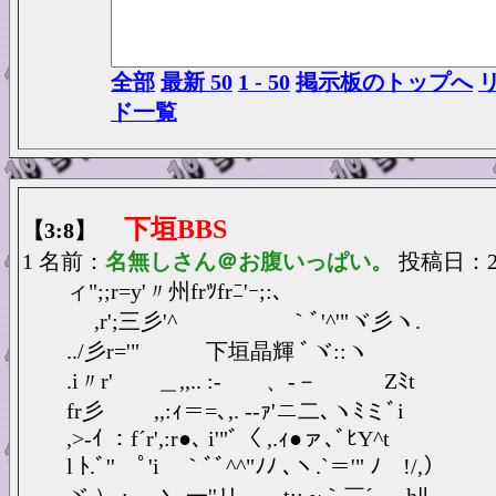
全部
最新 50
1 - 50
掲示板のトップへ
ド一覧
下垣BBS
【3:8】
1 名前：
名無しさん＠お腹いっぱい。
投稿日：2025
ィ";;r=y'〃州frﾂfrﾆ'ｰ;:､
,r';三彡'^ ｀ﾞ'^'"ヾ彡ヽ.
../彡r='" 下垣晶輝 ﾞヾ::ヽ
.i〃r' ＿,,.. :- 、-－ Zﾐt
fr彡 ,,:ｨ＝=､,. -‐ｧ'ニ二､ヽﾐミﾞi
,>-ｲ ：f´r',:r●､ i'"ﾞ〈 ,.ｨ●ァ､ﾞﾋY^t
l ﾄ.ﾞ'' ﾟ'i ｀ﾞﾞ^^"ﾉﾉ ､ヽ.`＝'" ﾉ !/,）