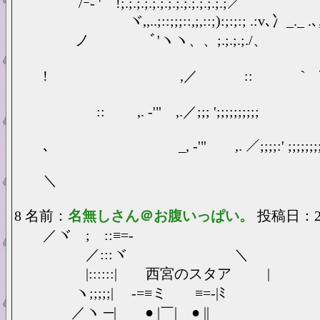
/ｰ- ' !;.;.;.;.;.;.;.;.;.;.;.;.;.;／
ヾ,,..;::;;;::,;,::;):;:;:; .:v､
ノ ﾞ'ヽヽ、、;.;.;.;./、
! ,／ :: ｀ ｀''＞'´／;:'
':, ,... . ..,,
:: ,. -'" ,.／;;; ';;;;;;;;;;
ﾞ'''ー
､ _, ‐'" ,. ／;;;;:' ;;;;;;;;;
＼
8 名前：
名無しさん＠お腹いっぱい。
投稿日：2025
／ヾ ; ::≡=-
／:::ヾ ＼
|::::::| 西宮のスタア |
ヽ;;;;;| -=≡ミ ≡=-|ﾐ
／ヽ ─| ● |￣| ● ||