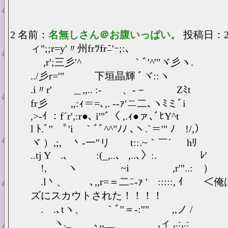
2 名前：
名無しさん＠お腹いっぱい。
投稿日：2025
ィ";;r=y'〃州frﾂfrﾆ'ｰ;:､
,r';三彡'^ ｀ﾞ'^'"ヾ彡ヽ.
../彡r='" 下垣晶輝 ﾞヾ::ヽ
.i〃r' ＿,,.. :- 、-－ Zﾐt
fr彡 ,,:ｨ＝=､,. -‐ｧ'ニ二､ヽﾐミﾞi
,>-ｲ ：f´r',:r●､ i'"ﾞ〈 ,.ｨ●ァ､ﾞﾋY^t
l ﾄ.ﾞ'' ﾟ'i ｀ﾞﾞ^^"ﾉﾉ ､ヽ.`＝'" ﾉ !/,）
ヾ ）,;, 丶-一''リ t::.~｀￣´ hﾘ
..tj Y .、 :(_,..、 ,..､〉:. ﾚ'
!, ヽ ~i ,r'"..: ）
.l丶、 ､,,r=＝二ﾆ-ｧ ' :::::, 
ズにスカウトされた！！！！
.ゝ.､tヽ、 ｀ﾞ''＝‐:''" ,,ノ /
ヽ._ ゝ ､,,__ ,ィ ,.:,.: