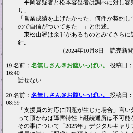
平岡容疑者と松本容疑者は調べに対し容
り、
「営業成績を上げたかった。何件か契約し
ので自信がついてきた。」と供述。
東松山署は余罪があるものとみてさらに
針。
（2024年10月8日 読売新聞
19 名前：
名無しさん＠お腹いっぱい。
投稿日：20
16:40
話せない
20 名前：
名無しさん＠お腹いっぱい。
投稿日：20
08:59
「支援員の対応に問題が生じた場合」言い
って頂かねば障害特性上継続通所は不可能
その事について「2025年」デジタルキャ