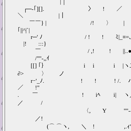
|｜
┌─‐｢][]. 〉 !
＼ |｜
￣￣} | /! 〉 
｢||^|`|
r─' ﾉ / ! ! ﾐ|_≡=､´ 
|! :::}
￣ / ,! ! ||..● .|￣|
/"''-,,ｲ
[[] ｢｝ i i i |ヽ
∂> 〉 ノ
rｰ'_ﾉ. ! ! ! /. 
／ !"
. ￣ ! iﾍ i| ヽ／ヽ／
／ /
〈, Y "''--､ ヽ二二
／!
(⌒ ⌒ヽ, ＼ ! ,.ｨ'; ,.