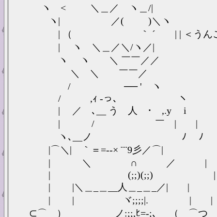
ヽ < ＼＿／ ヽ＿/|
ヽ| ／( )＼ヽ
| （ ｀ ´ | | ＜うんこ
| ヽ ＼＿／＼/ヽ／|
ヽ ヽ ＼ ￣￣／／
＼ ＼ ￣￣／
/ ゝ ── ' ヽ
/ ,ｨ -っ､ ヽ
| ／ ､__ う 人 ･ ,.y i
| / ￣ | |
ヽ､__ノ ﾉ ﾉ
|⌒＼| ｀＝=‐-× ¨¨9彡／⌒|
| ＼ ∩ ／ |
| (;;)(;;) |
| |＼＿_＿__人＿_＿_／| |
| | ヾ;;;;|. | |
⊂⌒＿） ノ:;;,ﾋ=-;､ （＿⌒つ