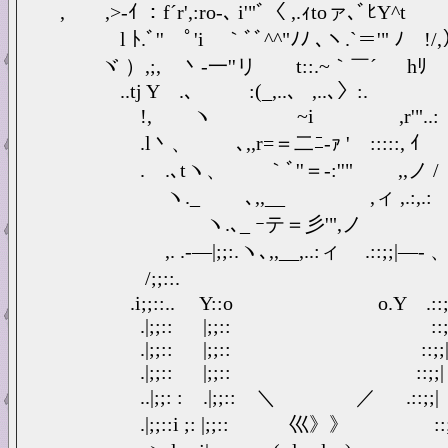
, ,>-ｲ ：f´r',:ro-､ i'"ﾞ〈 ,.ｨtoァ､ﾞﾋY^t
l ﾄ.ﾞ'' ﾟ'i ｀ﾞﾞ^^"ﾉﾉ ､ヽ.`＝'" ﾉ !/
ヾ ）,;, 丶-一''リ t::.~｀￣´ hﾘ
..tj Y .、 :(_,..、 ,..､〉:. 
!, ヽ ~i ,r'"..:
.l丶、 ､,,r=＝二ﾆ-ｧ ' :::::
.ゝ.､tヽ、 ｀ﾞ''＝‐:''" ,,ノ /
ヽ._ ゝ ､,,__ ,ィ ,.:,.:
ヽ.､_ ｰテ＝彡'",ノ
,. .-―|;;:.ヽ､,,__,..:ィ .::;;|―- 
/;;::. .::;
.i;;::.. Y::ο о.Y .::;;
.|;;:: |;;:: ::;;| .:
.|;;:: |;;:: ::;;| .:
.|;;:: |;;:: ::;;| .::
..|;;: : .|;;:: ＼ ／ .::;;| ::
.|;;::i ;: |;;:: 巛》》 ::;;|;;i