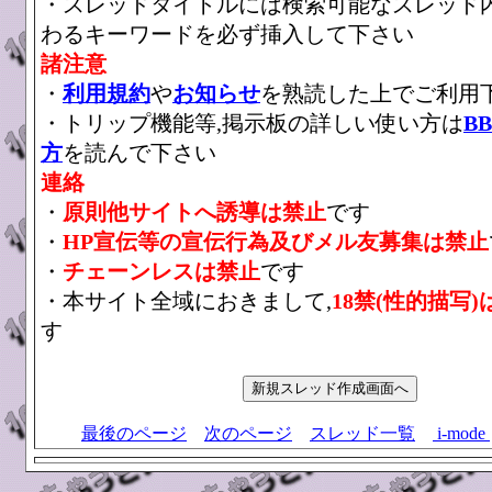
・スレッドタイトルには検索可能なスレッド
わるキーワードを必ず挿入して下さい
諸注意
・
利用規約
や
お知らせ
を熟読した上でご利用
・トリップ機能等,掲示板の詳しい使い方は
B
方
を読んで下さい
連絡
・
原則他サイトへ誘導は禁止
です
・
HP宣伝等の宣伝行為及びメル友募集は禁止
・
チェーンレスは禁止
です
・本サイト全域におきまして,
18禁(性的描写)
す
最後のページ
次のページ
スレッド一覧
i-mode