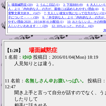
1:
場面緘黙症 (20)
2:
うんこ日記 (1)
3:
下垣BBS (8)
4:
大人しい (1
人」より「内向的な人」の方が、最後には認められやすい理由 (4)
6:
電撃文庫大好き。 (147)
7:
大人しい彼女が気になって仕方がない (31)
子について・・・ (39)
9:
「外交的な人」より「内向的な人」の方が
やすい理由 2020 10/14(水) 6:16配信 (1)
10:
おとなしい人、その特徴と
人しいといわれます・・ (29)
12: 10ちゃっと。その２。 (43)
場面緘黙症
【1:20】
1 名前：
ゆゆ
投稿日：2016/01/04(Mon) 18:19
人見知りとは違う。
11 名前：
名無しさん＠お腹いっぱい。
投稿日：20
12:47
聞き上手と言って自分が話すのでなく、う
したりして
相手に話させる。