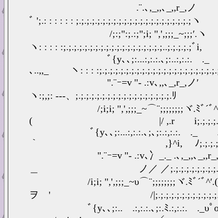
.¨.､,_,,､_,,r_,
ﾞ ';.: : : : : : ;.;.;.;.;.;.;.;.;.;.;.;.;.;.;.;.;.;.;.;.;.;ヽ
/;:;":;.:;";i; '',',;;;_~
ヽ: : : : :;.;.;.;.;.;.;.;.;.;.;.;.;.;.;.;.;.;.;..;.;.;.;.;ﾞi,
ﾞ{y､､;:...:,:.:.､;:..:,:.:. 
､..,,_ ヽ: : : :;.;.;.;.;.;.;.;.;.;.;.;.;.;.;.;.;.;.;.;.;.;.;
".¨ｰ=v ''‐ .:v､,,､_,r_,ノ′ 
ヽ:;,;: -‐‐、;.;.;.;.;.;.;.;.;.;.;.;.;.;.;.;.;.;.ﾘ
/;i;i; '',',;;;_~⌒¨;;;;;;;;ヾ.ﾐﾞ´ﾞ^
( |/ ,.r i;.;.;.;.;.;.;.;.;.;.;.;
ﾞ{y､､;:...:,:.:.､;､;:.:,:.:. .
｀ ,}^i, ﾉ;.;.;.;.;.;.;.;.;.;.;.
".¨ｰ=v ''‐ .:v､冫_._ .､,_,,､_,,
＿ ノ／ ／;.;.;.;.;.;.;.;.;.;.;.;.;
/i;i; '',',;;;_~υ⌒¨;;;;;;;;ヾ.ﾐﾞ´ﾞ^′.(
ヲ ' /|;.;.;.;.;.;.;.;.;.;.;.;.;.;
ﾞ{y､､;:..ゞ.:,:.:.､;:.ﾐ.:,:.:. .