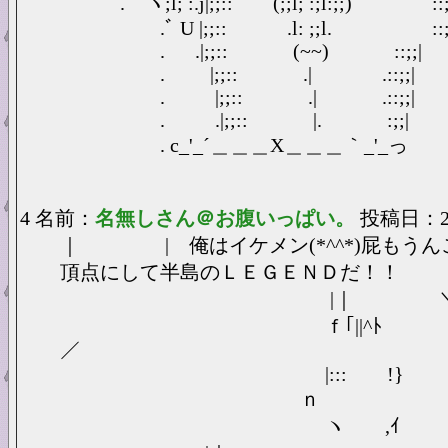
. ヽ;l; :.j|;;:: (;;l; :;l:;;) ::;;|
.ﾞ U |;;:: .l: ;;l. ::;;|
. .|;;:: (~~) ::;;|
. |;;:: .| .::;;|
. |;;:: .| .::;;|
. .|;;:: |. :;;|
. c_'_´＿＿＿X＿＿＿｀_'_っ
4 名前：
名無しさん＠お腹いっぱい。
投稿日：2025
｜ | 俺はイケメン(*^^*)屁もうん
頂点にして半島のＬＥＧＥＮＤだ！！
|｜ ＼＿＿ ＿
ｆ｢||^ﾄ
／
|::: 
ｎ
ヽ ,ｲ -=