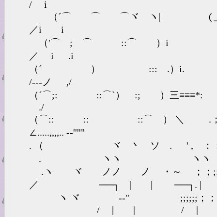
/ i
（´⌒ ⌒ ⌒ヾ ヽ| (＿{
／i i
（'⌒ ; ⌒ ::⌒ ）i .
／ i .i
（´ ） ::: .）
/-‐-ノ ,/
（´⌒;: ::⌒`） :; 
./
（⌒:: :: ::⌒ ） 
∠.....,,,,.. -‐''''"
. （ ゝ ヾ 丶 ソ . ' , ：
. ヽヽ ヽヽ
.ヽ ヾ ノノ ノ ・～ ；；;;;；;
／ ──┐ | | ──┐. | 
ヽ ヾ -‐'' ;;;;;;；；；;; 
/ | | / | 