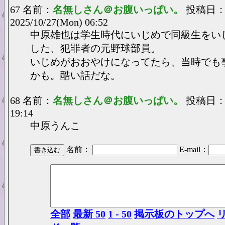
67 名前：
名無しさん＠お腹いっぱい。
投稿日
2025/10/27(Mon) 06:52
中原雄也は学生時代にいじめで同級生をい
した、犯罪者の元野球部員。
いじめがおおやけになってたら、当時でも
かも。酷い話だな。
68 名前：
名無しさん＠お腹いっぱい。
投稿日：202
19:14
中原うんこ
名前：
E-mail：
全部
最新 50
1 - 50
掲示板のトップへ