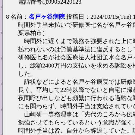
電話番号は09052420123
8 名前：
名戸ヶ谷病院
投稿日：2024/10/15(Tue) 1
時間外手当未払いで研修医七名が名戸ヶ谷
葉県柏市）
時間外に遅くまで勤務を強要された上に
払われないのは労働基準法に違反するとし
研修医七名が社会医療法人社団蛍水会名戸
し、総額2400万円の支払いを求める訴訟
した。
訴状などによると名戸ヶ谷病院では研修
長く、平均して22時以降でないと自宅に帰
夜間呼び出しなども頻繁に行われる過酷な
にも関わらず、時間外手当は支給されてい
山崎研一専務理事は「先代のころから伝
勉強させてもらっているという意識が強く
時間外手当は皆、自分から辞退していた。