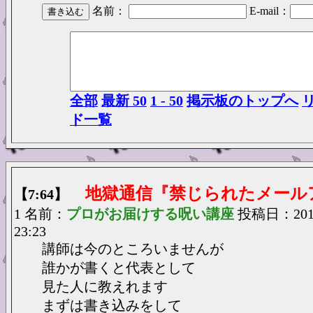
名前：
E-mail：
全部
最新 50
1 - 50
掲示板のトップへ
ド一覧
地獄通信『禁じられたメール
【7:64】
1 名前：
プロがお届けする呪い講座
投稿日：2014/
23:23
講師は今のところいませんが
誰かが書くと代表として
見た人に教えれます
まずは書き込みをして