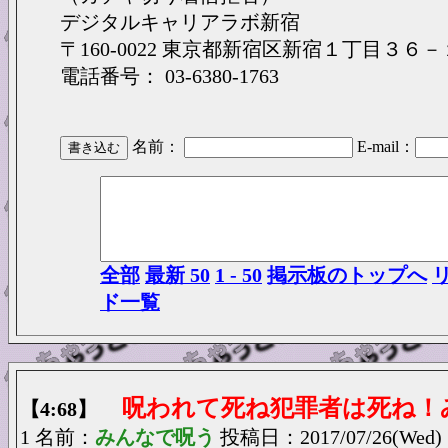
デジタルキャリアラボ新宿
〒160-0022 東京都新宿区新宿１丁目３６－
電話番号： 03-6380-1763
名前：
E-mail：
全部
最新 50
1 - 50
掲示板のトップへ
ド一覧
呪われて死ね犯罪者は死ね！
【4:68】
1 名前：
みんなで呪う
投稿日：2017/07/26(Wed) 