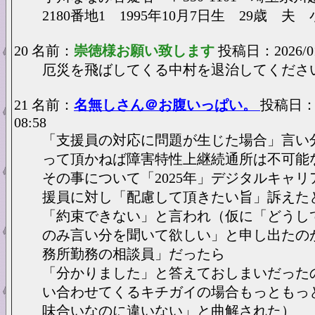
2180番地1 1995年10月7日生 29歳 夫
20 名前：
崇徳様お願い致します
投稿日：2026/01/2
厄災を飛ばしてくる中村を退治してくださ
21 名前：
名無しさん＠お腹いっぱい。
投稿日：20
08:58
「支援員の対応に問題が生じた場合」言い
って頂かねば障害特性上継続通所は不可能
その事について「2025年」デジタルキャ
援員に対し「配慮して頂きたい旨」訴えた
「約束できない」と言われ（仮に「どうし
のみ言い分を聞いて欲しい」と申し出たの
務所勤務の相談員」だったら
「分かりました」と答えておしまいだった
い合わせてくるキチガイの場合もっともっ
味合いなのに違いない」と曲解された）