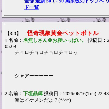
全部
最新 50
1 - 50
掲示板のトップへ
ド一覧
怪奇現象黄金ペットボトル
【3:3】
1 名前：
名無しさん＠お腹いっぱい。
投稿日：202
05:09
チョロチョロチョロチョロっ
シャアーーーーー
2 名前：
下垣晶輝
投稿日：2026/06/16(Tue) 22:48
俺はイケメンだよ？(*^^*)