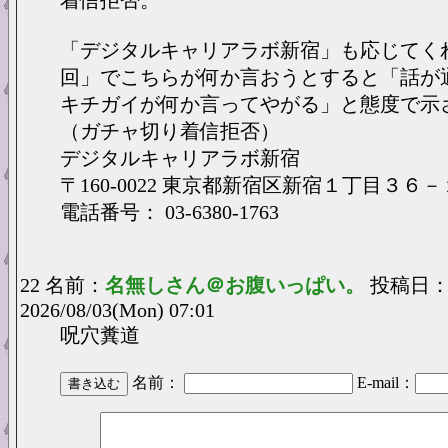
着信拒否。
「デジタルキャリアラボ新宿」も応じてく
回」でこちらが何か言おうとすると「話が
キチガイが何か言ってやがる」と態度で示
（ガチャ切り着信拒否）
デジタルキャリアラボ新宿
〒160-0022 東京都新宿区新宿１丁目３６－
電話番号： 03-6380-1763
22 名前：
名無しさん＠お腹いっぱい。
投稿日
2026/08/03(Mon) 07:01
呪穴糞道
名前：
E-mail：