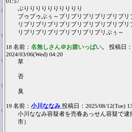
01:57
ぶりりりりりりりりりり
ブゥブゥぷぅ～ブリブリブリブリブリブリ
リブリブリブリブリブリブリブリブリブリ
リブリブリブリブリブリブリブリぷぅ～
18 名前：
名無しさん＠お腹いっぱい。
投稿日
2024/03/06(Wed) 04:20
草
否
臭
19 名前：
小川ななみ
投稿日：2025/08/12(Tue) 13
小川ななみ容疑者を売春あっせん容疑で逮
市）