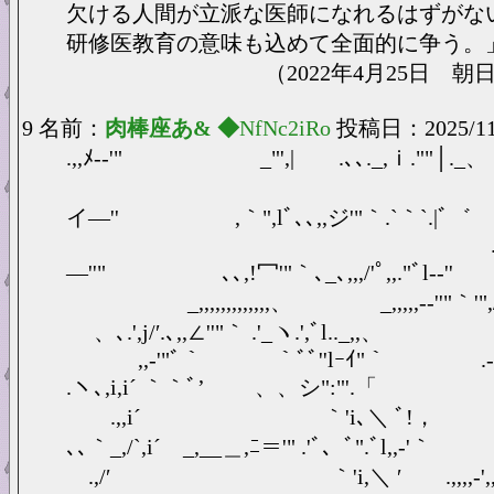
欠ける人間が立派な医師になれるはずがな
研修医教育の意味も込めて全面的に争う。
（2022年4月25日 朝日
9 名前：
肉棒座あ& ◆
NfNc2iRo
投稿日：2025/11/0
.,,ﾒ-‐'" _"',| .､､._,ｉ.""│._、
._,,,／
イ―'' ,｀",lﾞ､､,,ジ'"｀.`｀`.|ﾞ゛
.,,,-,i´,
―''" ､､,!冖'"｀､_､,,,/'ﾟ,,."ﾞl-‐''
_,,,,,,,,,,,,,、 _,,,,,--
、､.',j/′.､,,∠''"｀ .'_ヽ.',ﾞl.._,,、
,,-'"ﾞ｀ ｀ﾞﾞ''lｰｲ"｀ .‐′
.ヽ､,i,i´ ｀｀ﾞ’ 、、シ":"'.「
.,,i´ ｀'i､＼ ﾞ!， ._
､､｀_,/`,i´ _,__＿,ﾆ＝'" .'ﾞ、ﾞ".ﾞl,,-'｀
.,/′ ｀'i,＼ ′ .,,,,-',,,,、.,