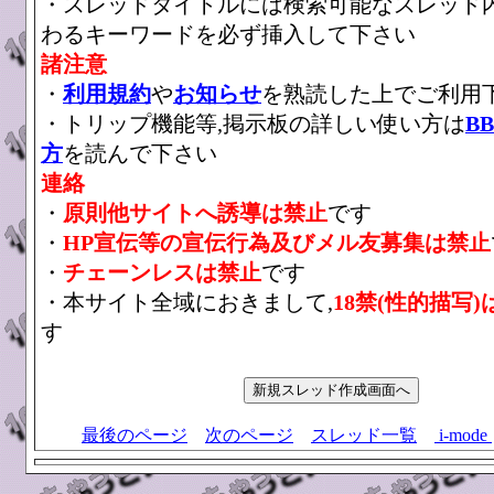
・スレッドタイトルには検索可能なスレッド
わるキーワードを必ず挿入して下さい
諸注意
・
利用規約
や
お知らせ
を熟読した上でご利用
・トリップ機能等,掲示板の詳しい使い方は
B
方
を読んで下さい
連絡
・
原則他サイトへ誘導は禁止
です
・
HP宣伝等の宣伝行為及びメル友募集は禁止
・
チェーンレスは禁止
です
・本サイト全域におきまして,
18禁(性的描写)
す
最後のページ
次のページ
スレッド一覧
i-mode