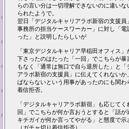
らの言い分は一切理解できないのに違いな
られたようで。
翌日「デジタルキャリアラボ新宿の支援員
事務所の担当ケースワーカー」に対し「電
った」と説明したらしいが
「東京デジタルキャリア早稲田オフィス」
下さったのはたった「一回」でこちらが暴
もなく「通常は無口で自ら退所した」と「
アラボ新宿の支援員」に伝えてくれないか
ばならないという用事があったのにも関わ
着信拒否。
「デジタルキャリアラボ新宿」も応じてく
回」でこちらが何か言おうとすると「話が
キチガイが何か言ってやがる」と態度で示
（ガチャ切り着信拒否）