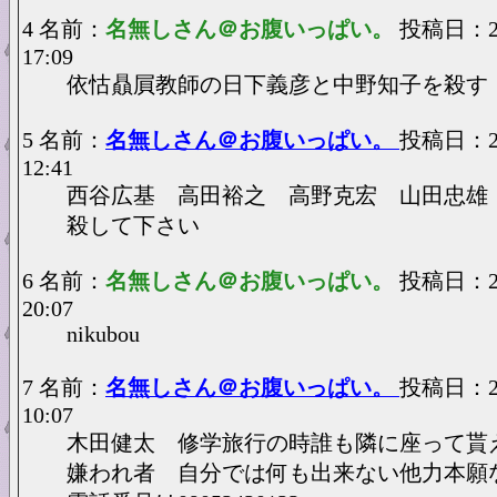
4 名前：
名無しさん＠お腹いっぱい。
投稿日：202
17:09
依怙贔屓教師の日下義彦と中野知子を殺す
5 名前：
名無しさん＠お腹いっぱい。
投稿日：202
12:41
西谷広基 高田裕之 高野克宏 山田忠雄
殺して下さい
6 名前：
名無しさん＠お腹いっぱい。
投稿日：202
20:07
nikubou
7 名前：
名無しさん＠お腹いっぱい。
投稿日：202
10:07
木田健太 修学旅行の時誰も隣に座って貰
嫌われ者 自分では何も出来ない他力本願