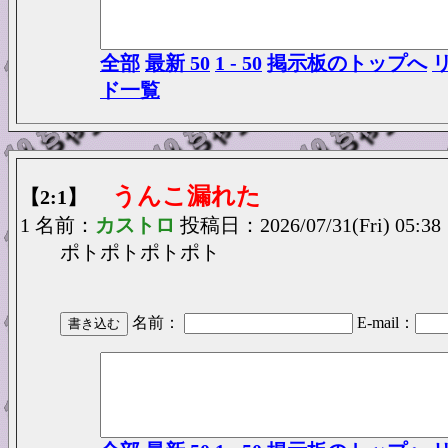
全部
最新 50
1 - 50
掲示板のトップへ
ド一覧
うんこ漏れた
【2:1】
1 名前：
カストロ
投稿日：2026/07/31(Fri) 05:38
ポトポトポトポト
名前：
E-mail：