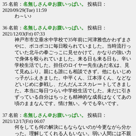
35 名前：
名無しさん＠お腹いっぱい。
投稿日：
2020/09/29(Tue) 11:59
わ～い♪
36 名前：
名無しさん＠お腹いっぱい。
投稿日：
2021/12/03(Fri) 07:33
神戸市市立垂水中学校で35年前に河津雅也かわずまさ
やに、ボコボコに毎日殴られていました。当時流行っ
ていた北斗の拳ごっこに見せかけて、かなりの強い力
で身体を殴られていました。来る日も来る日も。辛い
学校生活でした。担任のロイヤー先生(あだ名)は、見
て見ぬふり。親にも誰にも相談できず。他にもいじめ
っ子がふえきました。中平くん、江本淳くん、などな
どいじめに参戦し、だんだんエスカレートしてきまし
た。本当に毎日つらい中学校生活でした。未だに引き
ずっている自分はちっとも精神的な成長はなくてあの
頃のままなんです。情け無い。今でも辛いです。
37 名前：
名無しさん＠お腹いっぱい。
投稿日：
2021/12/17(Fri) 06:07
何をしても何の解決にもならないのが今更ながら分か
った。理解してくれる人もいない。弱い人間には不親