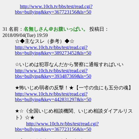
http://www.10ch.tv/bbs/test/read.cgi?
bbs=bullying&key=367723156&ls=50
31 名前：
名無しさん＠お腹いっぱい。
投稿日：
2018/09/04(Tue) 19:59
☆◆主なスレ（参考）◆☆
http://www.10ch.tv/bbs/test/read.cgi?
bbs=bullying&key=389273452&ls=50
☆いじめは犯罪なんだから警察に通報すればいい
http://www.10ch.tv/bbs/test/read.cgi?
bbs=bullying&key=393487369&ls=50
★怖いじめ弱者の反撃！★【一寸の虫にも五分の魂】
http://www.10ch.tv/bbs/test/read.cgi?
bbs=bullying&key=442831297&ls=50
★☆《全国いじめ相談機関、いじめ相談ダイアルリス
ト》☆★
http://www.10ch.tv/bbs/test/read.cgi?
bbs=bullying&key=367723156&ls=50