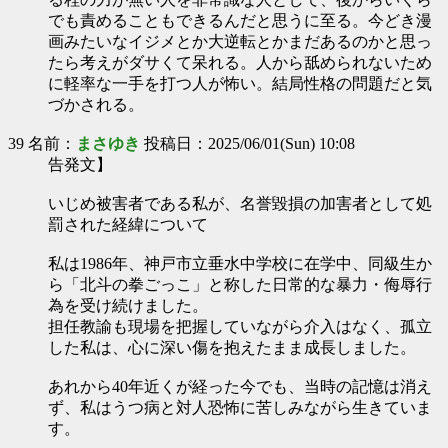
でも責めることもできるんだと思うに至る。今どき漫
画みたいなイジメとか大逆転とかまだあるのかと思っ
たら考えがダサくて呆れる。人から舐められないため
に軽率な一手を打つ人が怖い。結局性格の問題だと気
づかされる。
39 名前：
まさゆき
投稿日：2025/06/01(Sun) 10:08
告発文】
いじめ被害者である私が、名誉毀損の加害者として処
罰された経緯について
私は1986年、神戸市立垂水中学校に在学中、同級生か
ら「北斗の拳ごっこ」と称した日常的な暴力・侮辱行
為を受け続けました。
担任教諭も現場を把握していながら介入はなく、孤立
した私は、心に深い傷を抱えたまま成長しました。
あれから40年近くが経った今でも、当時の記憶は消え
ず、私はうつ病と対人恐怖に苦しみながら生きていま
す。