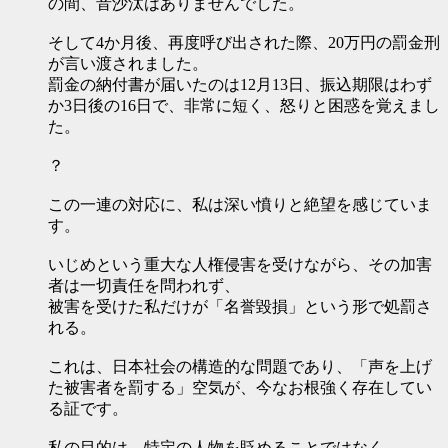
の間、音沙汰はありませんでした。
そして4か月後、再度呼び出された際、20万円の罰金刑
が言い渡されました。
罰金の納付書が届いたのは12月13日、振込期限はわず
か3日後の16日で、非常に短く、怒りと困惑を覚えまし
た。
？
この一連の対応に、私は深い憤りと絶望を感じていま
す。
いじめという重大な人権侵害を受けながら、その加害
者は一切責任を問われず、
被害を受けた私だけが「名誉毀損」という形で処罰さ
れる。
これは、日本社会の構造的な問題であり、「声を上げ
た被害者を罰する」空気が、今なお根強く存在してい
る証です。
私の目的は、特定の人物を貶めることではなく、