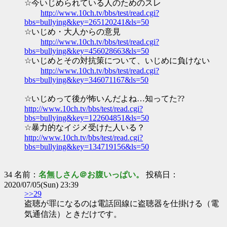
☆今いじめられている人のためのスレ
http://www.10ch.tv/bbs/test/read.cgi?
bbs=bullying&key=265120241&ls=50
☆いじめ・大人からの意見
http://www.10ch.tv/bbs/test/read.cgi?
bbs=bullying&key=456028663&ls=50
☆いじめとその対抗策について、いじめに負けない
http://www.10ch.tv/bbs/test/read.cgi?
bbs=bullying&key=346071167&ls=50
☆いじめって後が怖いんだよね…知ってた??
http://www.10ch.tv/bbs/test/read.cgi?
bbs=bullying&key=122604851&ls=50
☆暴力的なイジメ受けた人いる？
http://www.10ch.tv/bbs/test/read.cgi?
bbs=bullying&key=134719156&ls=50
34 名前：
名無しさん＠お腹いっぱい。
投稿日：
2020/07/05(Sun) 23:39
>>29
盗聴が罪になるのは電話回線に盗聴器を仕掛ける（電
気通信法）ときだけです。