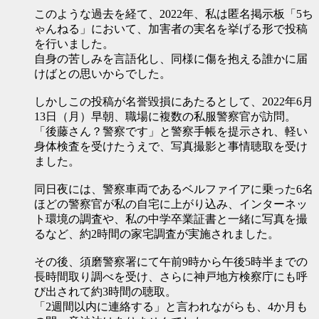
このような過去を経て、2022年、私は匿名掲示板「5ち
ゃんねる」において、加害者の実名を挙げる形で投稿
を行いました。
自身の苦しみを言語化し、同様に傷を抱える誰かに届
けばとの思いからでした。
しかしこの投稿が名誉毀損にあたるとして、2022年6月
13日（月）早朝、職場に複数の私服警察官が訪問。
「後藤さん？警察です」と警察手帳を提示され、軽い
身体検査を受けたうえで、写真撮影と事情聴取を受け
ました。
同日夜には、警察車両であるベルファイアに乗った6名
ほどの警察官が私の自宅に上がり込み、インターネッ
ト環境の調査や、私の中学卒業証書と一緒に写真を撮
るなど、約2時間の家宅調査が実施されました。
その後、須磨警察署にて午前9時から午後5時半までの
長時間取り調べを受け、さらに神戸地方検察庁にも呼
び出されて約3時間の聴取。
「2週間以内に連絡する」と言われながらも、4か月も