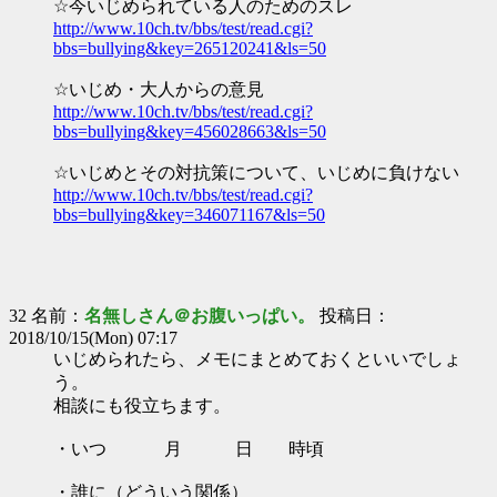
☆今いじめられている人のためのスレ
http://www.10ch.tv/bbs/test/read.cgi?
bbs=bullying&key=265120241&ls=50
☆いじめ・大人からの意見
http://www.10ch.tv/bbs/test/read.cgi?
bbs=bullying&key=456028663&ls=50
☆いじめとその対抗策について、いじめに負けない
http://www.10ch.tv/bbs/test/read.cgi?
bbs=bullying&key=346071167&ls=50
32 名前：
名無しさん＠お腹いっぱい。
投稿日：
2018/10/15(Mon) 07:17
いじめられたら、メモにまとめておくといいでしょ
う。
相談にも役立ちます。
・いつ 月 日 時頃
・誰に（どういう関係）