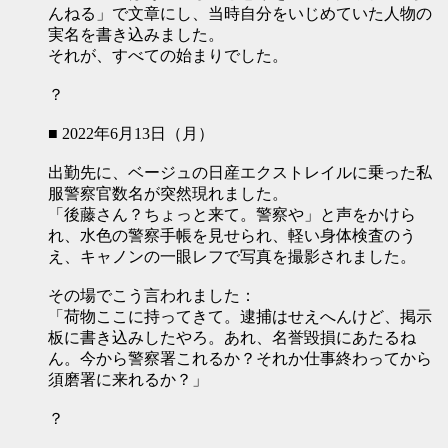
んねる」で文章にし、当時自分をいじめていた人物の
実名を書き込みました。
それが、すべての始まりでした。
？
■ 2022年6月13日（月）
出勤先に、ベージュの日産エクストレイルに乗った私
服警察官数名が突然現れました。
「後藤さん？ちょっと来て。警察や」と声をかけら
れ、水色の警察手帳を見せられ、軽い身体検査のう
え、キャノンの一眼レフで写真を撮影されました。
その場でこう言われました：
「荷物ここに持ってきて。逮捕はせえへんけど、掲示
板に書き込みしたやろ。あれ、名誉毀損にあたるね
ん。今から警察署これるか？それか仕事終わってから
須磨署に来れるか？」
？