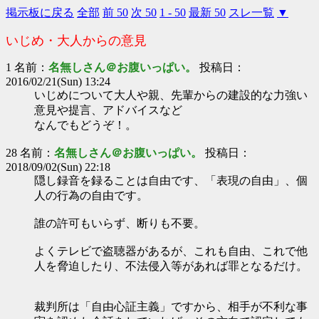
掲示板に戻る
全部
前 50
次 50
1 - 50
最新 50
スレ一覧
▼
いじめ・大人からの意見
1 名前：
名無しさん＠お腹いっぱい。
投稿日：
2016/02/21(Sun) 13:24
いじめについて大人や親、先輩からの建設的な力強い
意見や提言、アドバイスなど
なんでもどうぞ！。
28 名前：
名無しさん＠お腹いっぱい。
投稿日：
2018/09/02(Sun) 22:18
隠し録音を録ることは自由です、「表現の自由」、個
人の行為の自由です。
誰の許可もいらず、断りも不要。
よくテレビで盗聴器があるが、これも自由、これで他
人を脅迫したり、不法侵入等があれば罪となるだけ。
裁判所は「自由心証主義」ですから、相手が不利な事