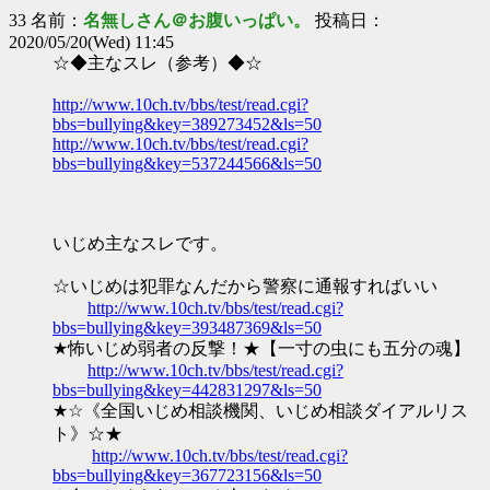
33 名前：
名無しさん＠お腹いっぱい。
投稿日：
2020/05/20(Wed) 11:45
☆◆主なスレ（参考）◆☆
http://www.10ch.tv/bbs/test/read.cgi?
bbs=bullying&key=389273452&ls=50
http://www.10ch.tv/bbs/test/read.cgi?
bbs=bullying&key=537244566&ls=50
いじめ主なスレです。
☆いじめは犯罪なんだから警察に通報すればいい
http://www.10ch.tv/bbs/test/read.cgi?
bbs=bullying&key=393487369&ls=50
★怖いじめ弱者の反撃！★【一寸の虫にも五分の魂】
http://www.10ch.tv/bbs/test/read.cgi?
bbs=bullying&key=442831297&ls=50
★☆《全国いじめ相談機関、いじめ相談ダイアルリス
ト》☆★
http://www.10ch.tv/bbs/test/read.cgi?
bbs=bullying&key=367723156&ls=50