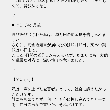
「2週間以内に連絡する」と言われましたが、4ヶ月も
の間、音沙汰はなし。
？
■ そして4ヶ月後…
再び呼び出された私は、20万円の罰金刑を告げられま
した。
さらに、罰金通知書が届いたのは12月13日、支払い期
限は16日まで。
たった3日間の猶予しか与えられず、あまりにも一方的
で乱暴な対応に、深い憤りを覚えました。
？
【問いかけ】
私は「声を上げた被害者」として、社会に訴えたかっ
ただけです。
誰にも相談できず、何十年も心に押し込めてきた事実
を、自分の言葉で書いた。それだけです。