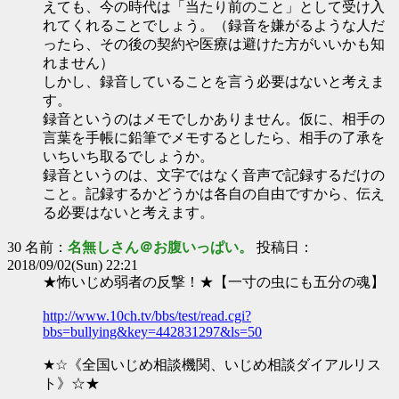
えても、今の時代は「当たり前のこと」として受け入
れてくれることでしょう。（録音を嫌がるような人だ
ったら、その後の契約や医療は避けた方がいいかも知
れません）
しかし、録音していることを言う必要はないと考えま
す。
録音というのはメモでしかありません。仮に、相手の
言葉を手帳に鉛筆でメモするとしたら、相手の了承を
いちいち取るでしょうか。
録音というのは、文字ではなく音声で記録するだけの
こと。記録するかどうかは各自の自由ですから、伝え
る必要はないと考えます。
30 名前：
名無しさん＠お腹いっぱい。
投稿日：
2018/09/02(Sun) 22:21
★怖いじめ弱者の反撃！★【一寸の虫にも五分の魂】
http://www.10ch.tv/bbs/test/read.cgi?
bbs=bullying&key=442831297&ls=50
★☆《全国いじめ相談機関、いじめ相談ダイアルリス
ト》☆★