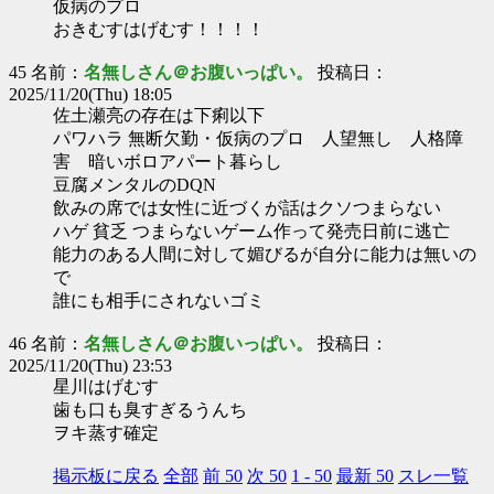
仮病のプロ
おきむすはげむす！！！！
45 名前：
名無しさん＠お腹いっぱい。
投稿日：
2025/11/20(Thu) 18:05
佐土瀬亮の存在は下痢以下
パワハラ 無断欠勤・仮病のプロ 人望無し 人格障
害 暗いボロアパート暮らし
豆腐メンタルのDQN
飲みの席では女性に近づくが話はクソつまらない
ハゲ 貧乏 つまらないゲーム作って発売日前に逃亡
能力のある人間に対して媚びるが自分に能力は無いの
で
誰にも相手にされないゴミ
46 名前：
名無しさん＠お腹いっぱい。
投稿日：
2025/11/20(Thu) 23:53
星川はげむす
歯も口も臭すぎるうんち
ヲキ蒸す確定
掲示板に戻る
全部
前 50
次 50
1 - 50
最新 50
スレ一覧