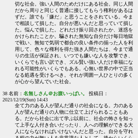
切な社会。強い人間のためだけにある社会。同じ人間
だから周りと同じく普通に接してもらう権利があるは
ずだ。誰でも「嫌だ」と思うことをされている。今ま
で相談して損した。自分が悪いんだと思っていて損し
た。悩んで損した。どれだけ振り回されたか、迷惑を
かけられたことか。騙された無知な自分だけ毎日地獄
で戦い、無知で気弱で都合の良い条件の揃った人を利
用して、色々な権利を得た強き人間たちは、今まで通
りの生活が保証され、いつでも嫌いな人を攻撃でき、
いくらでも言い訳でき、ズル賢い強い人だけ幸福にな
れる可能性がいくらでもある。心無い世界の中で正当
なる処遇を受けるべき。それが周囲一人ひとりの多く
が心から望んでいた社会。
38 名前：
名無しさん＠お腹いっぱい。
投稿日：
2021/12/19(Sun) 14:43
全て力のある人が望んだ通りの社会になる。力のある
人が望んだ通りの人物に仕立て上げられることもあ
る。だから社会に出て学ぶ以前に、社会の怖さを知っ
て上手な人付き合いだったり、人への理解ができる大
人にならなければいけないんだと思った。自分を守れ
る程の力が無い人を非常識な人として、後からいくら