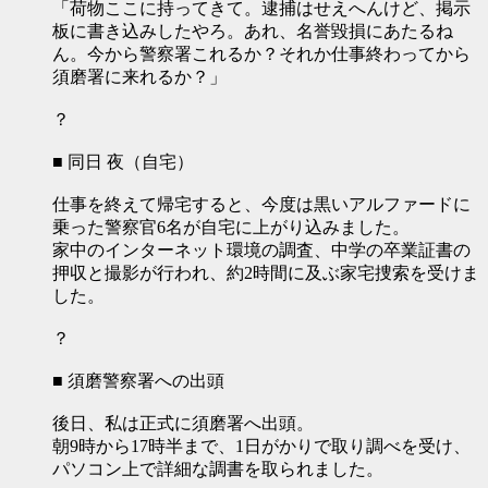
「荷物ここに持ってきて。逮捕はせえへんけど、掲示
板に書き込みしたやろ。あれ、名誉毀損にあたるね
ん。今から警察署これるか？それか仕事終わってから
須磨署に来れるか？」
？
■ 同日 夜（自宅）
仕事を終えて帰宅すると、今度は黒いアルファードに
乗った警察官6名が自宅に上がり込みました。
家中のインターネット環境の調査、中学の卒業証書の
押収と撮影が行われ、約2時間に及ぶ家宅捜索を受けま
した。
？
■ 須磨警察署への出頭
後日、私は正式に須磨署へ出頭。
朝9時から17時半まで、1日がかりで取り調べを受け、
パソコン上で詳細な調書を取られました。