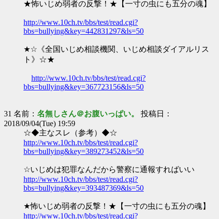
★怖いじめ弱者の反撃！★【一寸の虫にも五分の魂】
http://www.10ch.tv/bbs/test/read.cgi?
bbs=bullying&key=442831297&ls=50
★☆《全国いじめ相談機関、いじめ相談ダイアルリス
ト》☆★
http://www.10ch.tv/bbs/test/read.cgi?
bbs=bullying&key=367723156&ls=50
31 名前：
名無しさん＠お腹いっぱい。
投稿日：
2018/09/04(Tue) 19:59
☆◆主なスレ（参考）◆☆
http://www.10ch.tv/bbs/test/read.cgi?
bbs=bullying&key=389273452&ls=50
☆いじめは犯罪なんだから警察に通報すればいい
http://www.10ch.tv/bbs/test/read.cgi?
bbs=bullying&key=393487369&ls=50
★怖いじめ弱者の反撃！★【一寸の虫にも五分の魂】
http://www.10ch.tv/bbs/test/read.cgi?