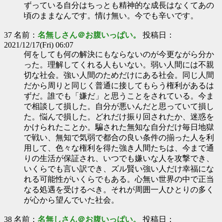
ずっている自分はちっとも精神的な成長はなくてあの
頃のままなんです。情け無い。今でも辛いです。
37 名前：
名無しさん＠お腹いっぱい。
投稿日：
2021/12/17(Fri) 06:07
何をしても何の解決にもならないのが今更ながら分か
った。理解してくれる人もいない。弱い人間には不親
切な社会。強い人間のためだけにある社会。同じ人間
だから周りと同じく普通に接してもらう権利があるは
ずだ。誰でも「嫌だ」と思うことをされている。今ま
で相談して損した。自分が悪いんだと思っていて損し
た。悩んで損した。どれだけ振り回されたか、迷惑を
かけられたことか。騙された無知な自分だけ毎日地獄
で戦い、無知で気弱で都合の良い条件の揃った人を利
用して、色々な権利を得た強き人間たちは、今まで通
りの生活が保証され、いつでも嫌いな人を攻撃でき、
いくらでも言い訳でき、ズル賢い強い人だけ幸福にな
れる可能性がいくらでもある。心無い世界の中で正当
なる処遇を受けるべき。それが周囲一人ひとりの多く
が心から望んでいた社会。
38 名前：
名無しさん＠お腹いっぱい。
投稿日：