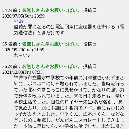
34 名前：
名無しさん＠お腹いっぱい。
投稿日：
2020/07/05(Sun) 23:39
>>29
盗聴が罪になるのは電話回線に盗聴器を仕掛ける（電
気通信法）ときだけです。
35 名前：
名無しさん＠お腹いっぱい。
投稿日：
2020/09/29(Tue) 11:59
わ～い♪
36 名前：
名無しさん＠お腹いっぱい。
投稿日：
2021/12/03(Fri) 07:33
神戸市市立垂水中学校で35年前に河津雅也かわずまさ
やに、ボコボコに毎日殴られていました。当時流行っ
ていた北斗の拳ごっこに見せかけて、かなりの強い力
で身体を殴られていました。来る日も来る日も。辛い
学校生活でした。担任のロイヤー先生(あだ名)は、見
て見ぬふり。親にも誰にも相談できず。他にもいじめ
っ子がふえきました。中平くん、江本淳くん、などな
どいじめに参戦し、だんだんエスカレートしてきまし
た。本当に毎日つらい中学校生活でした。未だに引き