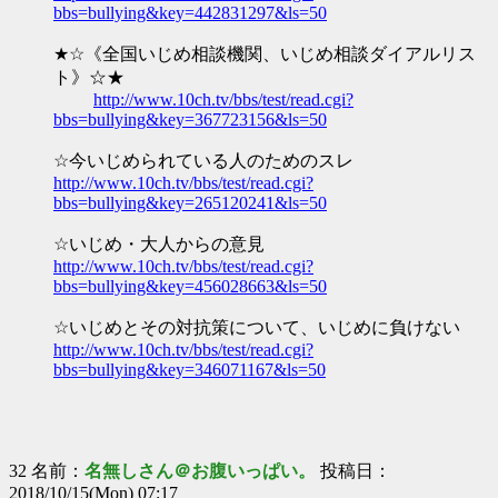
bbs=bullying&key=442831297&ls=50
★☆《全国いじめ相談機関、いじめ相談ダイアルリス
ト》☆★
http://www.10ch.tv/bbs/test/read.cgi?
bbs=bullying&key=367723156&ls=50
☆今いじめられている人のためのスレ
http://www.10ch.tv/bbs/test/read.cgi?
bbs=bullying&key=265120241&ls=50
☆いじめ・大人からの意見
http://www.10ch.tv/bbs/test/read.cgi?
bbs=bullying&key=456028663&ls=50
☆いじめとその対抗策について、いじめに負けない
http://www.10ch.tv/bbs/test/read.cgi?
bbs=bullying&key=346071167&ls=50
32 名前：
名無しさん＠お腹いっぱい。
投稿日：
2018/10/15(Mon) 07:17