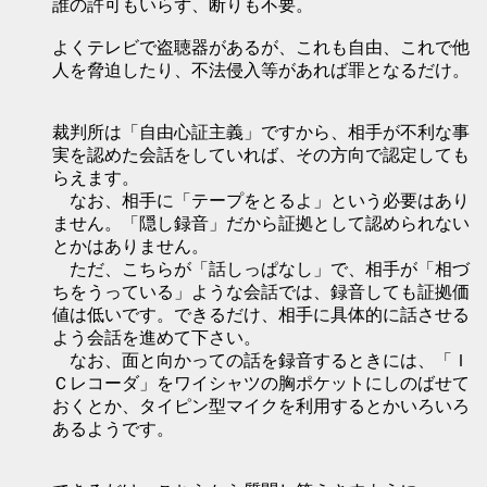
誰の許可もいらず、断りも不要。
よくテレビで盗聴器があるが、これも自由、これで他
人を脅迫したり、不法侵入等があれば罪となるだけ。
裁判所は「自由心証主義」ですから、相手が不利な事
実を認めた会話をしていれば、その方向で認定しても
らえます。
なお、相手に「テープをとるよ」という必要はあり
ません。「隠し録音」だから証拠として認められない
とかはありません。
ただ、こちらが「話しっぱなし」で、相手が「相づ
ちをうっている」ような会話では、録音しても証拠価
値は低いです。できるだけ、相手に具体的に話させる
よう会話を進めて下さい。
なお、面と向かっての話を録音するときには、「Ｉ
Ｃレコーダ」をワイシャツの胸ポケットにしのばせて
おくとか、タイピン型マイクを利用するとかいろいろ
あるようです。