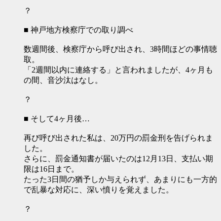
？
■ 神戸地方検察庁での取り調べ
数週間後、検察庁から呼び出され、3時間ほどの事情聴
取。
「2週間以内に連絡する」と言われましたが、4ヶ月も
の間、音沙汰はなし。
？
■ そして4ヶ月後…
再び呼び出された私は、20万円の罰金刑を告げられま
した。
さらに、罰金通知書が届いたのは12月13日、支払い期
限は16日まで。
たった3日間の猶予しか与えられず、あまりにも一方的
で乱暴な対応に、深い憤りを覚えました。
？