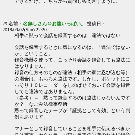
できるだけ、こちらから質問し答えさすように。
29 名前：
名無しさん＠お腹いっぱい。
投稿日：
2018/09/02(Sun) 22:20
相手に黙って会話を録音するのは、違法ではない
会話を録音するときに気になるのは、「違法ではない
か」ということ。
録音機器を使って、こっそり会話を録音しても違法に
はなりません。
録音の仕方そのものが違法（相手の家に忍び込む等）
の場合は、もちろん違法です。しかし、ポケットにこ
っそりＩＣレコーダーをしのばせておいて会話を録音
しても違法ではありません。
（参考）→ 黙って録音するのは違法じゃないんです
か？ なごみ法律事務所
黙って録音したテープが「証拠として有効」という判
例もあります。
マナーとして録音していることを相手に伝えるべきか
ＤＶ被害、セクハラ、パワハラ等の証拠のために録音