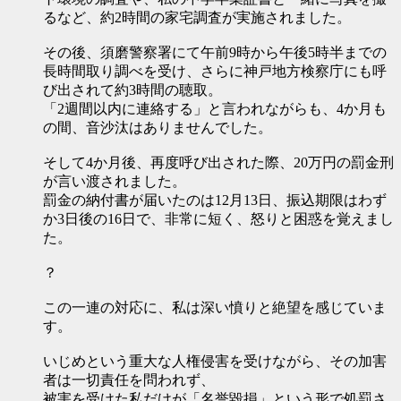
るなど、約2時間の家宅調査が実施されました。
その後、須磨警察署にて午前9時から午後5時半までの
長時間取り調べを受け、さらに神戸地方検察庁にも呼
び出されて約3時間の聴取。
「2週間以内に連絡する」と言われながらも、4か月も
の間、音沙汰はありませんでした。
そして4か月後、再度呼び出された際、20万円の罰金刑
が言い渡されました。
罰金の納付書が届いたのは12月13日、振込期限はわず
か3日後の16日で、非常に短く、怒りと困惑を覚えまし
た。
？
この一連の対応に、私は深い憤りと絶望を感じていま
す。
いじめという重大な人権侵害を受けながら、その加害
者は一切責任を問われず、
被害を受けた私だけが「名誉毀損」という形で処罰さ