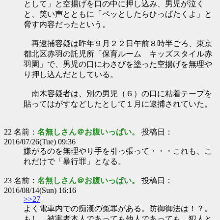
として」と空揚げを口の中に押し込み、男児が泣く
と、笑い声とともに「ペッとしたらひっぱたくよ」と
脅す内容だったという。
再逮捕容疑は昨年９月２２日午前８時半ごろ、東京
都北区赤羽の託児所「保育ルーム キッズスタイル赤
羽園」で、男児の口にわさびを塗った空揚げを無理や
り押し込んだとしている。
南木容疑者は、別の男児（６）の口に粘着テープを
貼ってはがすなどしたとして１月に逮捕されていた。
22 名前：
名無しさん＠お腹いっぱい。
投稿日：
2016/07/26(Tue) 09:36
嫌がるのを無理やり手を引っ張って・・・これも、こ
れだけで「暴行罪」となる。
23 名前：
名無しさん＠お腹いっぱい。
投稿日：
2016/08/14(Sun) 16:16
>>27
よく電車内での痴漢の冤罪がある。防御御法は！？。
もし、被害者本人であっても他人であっても、犯人と