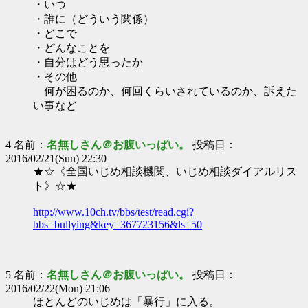
・いつ
・誰に（どういう関係）
・どこで
・どんなことを
・自分はどう思ったか
・その他
何が困るのか、何回くらいされているのか、訴えた
い事など
4 名前：
名無しさん＠お腹いっぱい。
投稿日：
2016/02/21(Sun) 22:30
★☆《全国いじめ相談機関、いじめ相談ダイアルリス
ト》☆★
http://www.10ch.tv/bbs/test/read.cgi?
bbs=bullying&key=367723156&ls=50
5 名前：
名無しさん＠お腹いっぱい。
投稿日：
2016/02/22(Mon) 21:06
ほとんどのいじめは「暴行」に入る。