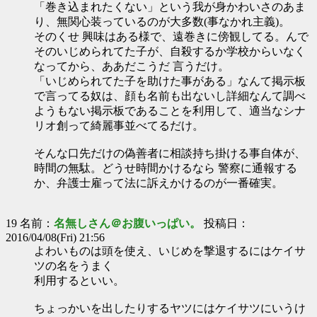
「巻き込まれたくない」という我が身かわいさのあま
り、無関心装っているのが大多数(事なかれ主義)。
そのくせ 興味はある様で、遠巻きに傍観してる。んで
そのいじめられてた子が、自殺するか学校からいなく
なってから、ああだこうだ 言うだけ。
「いじめられてた子を助けた事がある」なんて掲示板
で言ってる奴は、顔も名前も出ないし詳細なんて調べ
ようもない掲示板であることを利用して、適当なシナ
リオ創って綺麗事並べてるだけ。
そんな口先だけの偽善者に相談持ち掛ける事自体が、
時間の無駄。どうせ時間かけるなら 警察に通報する
か、弁護士雇って法に訴えかけるのが一番確実。
19 名前：
名無しさん＠お腹いっぱい。
投稿日：
2016/04/08(Fri) 21:56
よわいものは頭を使え、いじめを撃退するにはケイサ
ツの名をうまく
利用するといい。
ちょっかいを出したりするヤツにはケイサツにいうけ