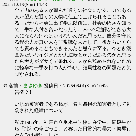
2021/12/19(Sun) 14:43
全て力のある人が望んだ通りの社会になる。力のある
人が望んだ通りの人物に仕立て上げられることもあ
る。だから社会に出て学ぶ以前に、社会の怖さを知っ
て上手な人付き合いだったり、人への理解ができる大
人にならなければいけないんだと思った。自分を守れ
る程の力が無い人を非常識な人として、後からいくら
でも責めることもできるんだと思うに至る。今どき漫
画みたいなイジメとか大逆転とかまだあるのかと思っ
たら考えがダサくて呆れる。人から舐められないため
に軽率な一手を打つ人が怖い。結局性格の問題だと気
づかされる。
39 名前：
まさゆき
投稿日：2025/06/01(Sun) 10:08
告発文】
いじめ被害者である私が、名誉毀損の加害者として処
罰された経緯について
私は1986年、神戸市立垂水中学校に在学中、同級生か
ら「北斗の拳ごっこ」と称した日常的な暴力・侮辱行
為を受け続けました。