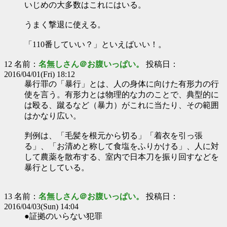
いじめの大多数はこれにはいる。
うまく撃退に使える。
「110番していい？」といえばいい！。
12 名前：
名無しさん＠お腹いっぱい。
投稿日：
2016/04/01(Fri) 18:12
暴行罪の「暴行」とは、人の身体に向けた有形力の行
使を言う。有形力とは物理的な力のことで、典型的に
は殴る、蹴るなど（暴力）がこれに当たり、その範囲
はかなり広い。
判例は、「毛髪を根元から切る」「着衣を引っ張
る」、「お清めと称して食塩をふりかける」、人に対
して農薬を散布する、室内で日本刀を振り回すなどを
暴行としている。
13 名前：
名無しさん＠お腹いっぱい。
投稿日：
2016/04/03(Sun) 14:04
●証拠のいらない犯罪