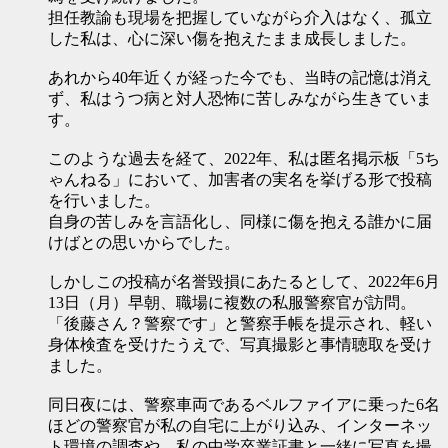
担任教諭も現場を把握していながら介入はなく、孤立
した私は、心に深い傷を抱えたまま成長しました。
あれから40年近くが経った今でも、当時の記憶は消え
ず、私はうつ病と対人恐怖に苦しみながら生きていま
す。
このような過去を経て、2022年、私は匿名掲示板「5ち
ゃんねる」において、加害者の実名を挙げる形で投稿
を行いました。
自身の苦しみを言語化し、同様に傷を抱える誰かに届
けばとの思いからでした。
しかしこの投稿が名誉毀損にあたるとして、2022年6月
13日（月）早朝、職場に複数の私服警察官が訪問。
「後藤さん？警察です」と警察手帳を提示され、軽い
身体検査を受けたうえで、写真撮影と事情聴取を受け
ました。
同日夜には、警察車両であるベルファイアに乗った6名
ほどの警察官が私の自宅に上がり込み、インターネッ
ト環境の調査や、私の中学卒業証書と一緒に写真を撮