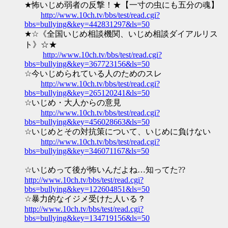
★怖いじめ弱者の反撃！★【一寸の虫にも五分の魂】
http://www.10ch.tv/bbs/test/read.cgi?
bbs=bullying&key=442831297&ls=50
★☆《全国いじめ相談機関、いじめ相談ダイアルリス
ト》☆★
http://www.10ch.tv/bbs/test/read.cgi?
bbs=bullying&key=367723156&ls=50
☆今いじめられている人のためのスレ
http://www.10ch.tv/bbs/test/read.cgi?
bbs=bullying&key=265120241&ls=50
☆いじめ・大人からの意見
http://www.10ch.tv/bbs/test/read.cgi?
bbs=bullying&key=456028663&ls=50
☆いじめとその対抗策について、いじめに負けない
http://www.10ch.tv/bbs/test/read.cgi?
bbs=bullying&key=346071167&ls=50
☆いじめって後が怖いんだよね…知ってた??
http://www.10ch.tv/bbs/test/read.cgi?
bbs=bullying&key=122604851&ls=50
☆暴力的なイジメ受けた人いる？
http://www.10ch.tv/bbs/test/read.cgi?
bbs=bullying&key=134719156&ls=50