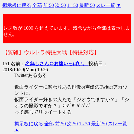
掲示板に戻る
全部
前 50
次 50
1 - 50
最新 50
スレ一覧
▼
レス数が 1000 を超えています。残念ながら全部は表示しま
せん。
【質雑】ウルトラ特撮大戦【特撮対応】
151 名前：
名無しさん＠お腹いっぱい。
投稿日：
2018/10/29(Mon) 19:26
Twitterあるある
仮面ライダーに関わりある俳優or声優のTwitterアカウ
ントに、
仮面ライダー好きの人たち「ジオウでますか？」「ジ
オウの撮影ですか？」ｼｭﾊﾞﾊﾞﾊﾞﾊﾞﾊﾞ
って感じでリツイートする
掲示板に戻る
全部
前 50
次 50
1 - 50
最新 50
スレ一覧
▲