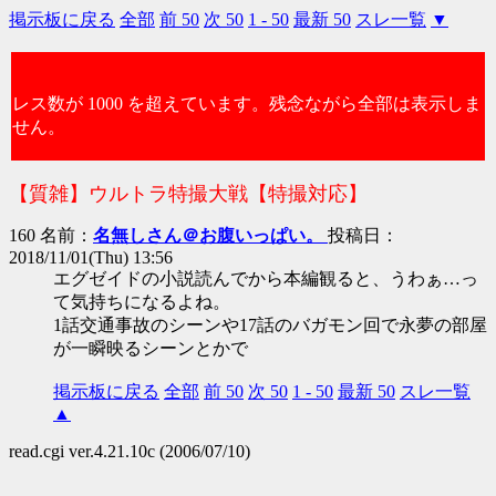
掲示板に戻る
全部
前 50
次 50
1 - 50
最新 50
スレ一覧
▼
レス数が 1000 を超えています。残念ながら全部は表示しま
せん。
【質雑】ウルトラ特撮大戦【特撮対応】
160 名前：
名無しさん＠お腹いっぱい。
投稿日：
2018/11/01(Thu) 13:56
エグゼイドの小説読んでから本編観ると、うわぁ…っ
て気持ちになるよね。
1話交通事故のシーンや17話のバガモン回で永夢の部屋
が一瞬映るシーンとかで
掲示板に戻る
全部
前 50
次 50
1 - 50
最新 50
スレ一覧
▲
read.cgi ver.4.21.10c (2006/07/10)