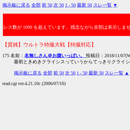
掲示板に戻る
全部
前 50
次 50
1 - 50
最新 50
スレ一覧
▼
レス数が 1000 を超えています。残念ながら全部は表示しま
【質雑】ウルトラ特撮大戦【特撮対応】
175 名前：
名無しさん＠お腹いっぱい。
投稿日：2018/11/07(We
最初ときめきクライシスっていうからてっきりクライシ
掲示板に戻る
全部
前 50
次 50
1 - 50
最新 50
スレ一覧
▲
read.cgi ver.4.21.10c (2006/07/10)