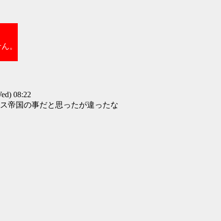
せん。
d) 08:22
ス帝国の事だと思ったが違ったな