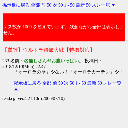
掲示板に戻る
全部
前 50
次 50
1 - 50
最新 50
スレ一覧
▼
レス数が 1000 を超えています。残念ながら全部は表示しま
せん。
【質雑】ウルトラ特撮大戦【特撮対応】
233 名前：
名無しさん＠お腹いっぱい。
投稿日：
2018/12/10(Mon) 22:47
「オーロラの壁」やない！「オーロラカーテン」や！
掲示板に戻る
全部
前 50
次 50
1 - 50
最新 50
スレ一覧
▲
read.cgi ver.4.21.10c (2006/07/10)