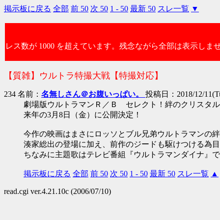
掲示板に戻る
全部
前 50
次 50
1 - 50
最新 50
スレ一覧
▼
レス数が 1000 を超えています。残念ながら全部は表示しま
【質雑】ウルトラ特撮大戦【特撮対応】
234 名前：
名無しさん＠お腹いっぱい。
投稿日：2018/12/11(Tue
劇場版ウルトラマンＲ／Ｂ セレクト！絆のクリスタル
来年の3月8日（金）に公開決定！
今作の映画はまさにロッソとブル兄弟ウルトラマンの絆
湊家総出の登場に加え、前作のジードも駆けつける為目
ちなみに主題歌はテレビ番組『ウルトラマンダイナ』で
掲示板に戻る
全部
前 50
次 50
1 - 50
最新 50
スレ一覧
▲
read.cgi ver.4.21.10c (2006/07/10)