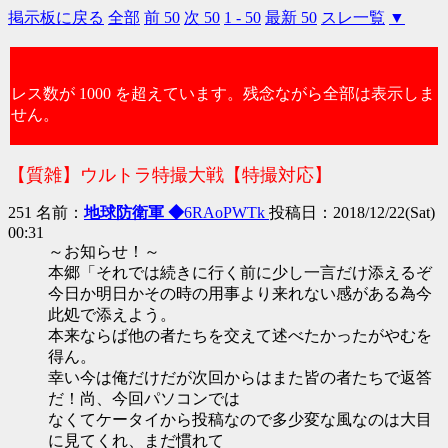
掲示板に戻る
全部
前 50
次 50
1 - 50
最新 50
スレ一覧
▼
レス数が 1000 を超えています。残念ながら全部は表示しま
せん。
【質雑】ウルトラ特撮大戦【特撮対応】
251 名前：
地球防衛軍 ◆
6RAoPWTk
投稿日：2018/12/22(Sat)
00:31
～お知らせ！～
本郷「それでは続きに行く前に少し一言だけ添えるぞ
今日か明日かその時の用事より来れない感がある為今
此処で添えよう。
本来ならば他の者たちを交えて述べたかったがやむを
得ん。
幸い今は俺だけだが次回からはまた皆の者たちで返答
だ！尚、今回パソコンでは
なくてケータイから投稿なので多少変な風なのは大目
に見てくれ、まだ慣れて