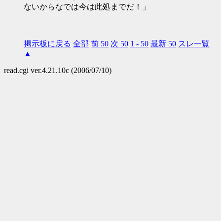
ないからなでは今は此処までだ！」
掲示板に戻る
全部
前 50
次 50
1 - 50
最新 50
スレ一覧
▲
read.cgi ver.4.21.10c (2006/07/10)