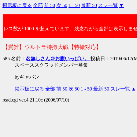
掲示板に戻る
全部
前 50
次 50
1 - 50
最新 50
スレ一覧
▼
レス数が 1000 を超えています。残念ながら全部は表示しま
【質雑】ウルトラ特撮大戦【特撮対応】
585 名前：
名無しさん＠お腹いっぱい。
投稿日：2019/06/17(Mo
スペーススクワッドメンバー募集
byギャバン
掲示板に戻る
全部
前 50
次 50
1 - 50
最新 50
スレ一覧
▲
read.cgi ver.4.21.10c (2006/07/10)