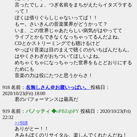
言ったでしょ、つぎ名前をまちがえたらイタズラする
って！
ぼくは借りぐらしじゃないってば！！
もー。さいきんの音楽業界がどうかって？
いま、この世界じゃあたらしい病気がはやってて
ライブとかもできなくなっちゃってるんだよね。
CDとかストリーミングでも聴けるけど
やっぱり音楽は目のまえで聴くのがいちばんだもん。
はやくさわぎがおちついてほしいよね。
めちゃくちゃになっちゃった世界をもとどおりにする
ためにも
音楽の力は役にたつと思うからさ！
918 名前：
名無しさん＠お腹いっぱい。
投稿日：
2020/10/23(Fri) 18:00
君のパフォーマンスは最高だ
919 名前：
パノッティ ◆
oPBZqbPY
投稿日：2020/10/23(Fri)
22:32
>>918
ありがとー！！
きみもぼくのリサイタル、楽しんでくれたんだね！