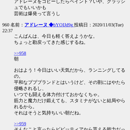
アドレーヌをコピーしたらペイント？いや、クラッシ
ュでもいいかも
芸術は爆発って言うし
960 名前：
アドレーヌ ◆
bYOIJd9g
投稿日：2020/11/03(Tue)
22:37
こんばんは、今日も軽く答えようかな。
ちょっと勘戻ってきた感じするね。
>>958
朝
おはよう！今日はいい天気だから、ランニングしてる
の。
平和なプププランドとはいうけど、その割にはやたら
侵略されるし、
いつでも闘える体力付けておかなくちゃ。
筋力と魔力だけ鍛えても、スタミナがないと結局やら
れるから。
それはそうと気持ちいい朝だね。
>>959
そんなこと言ったらビビッティアから貰える能力だっ