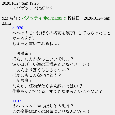
2020/10/24(Sat) 19:25
スパゲッティは好き？
923 名前：
パノッティ ◆
oPBZqbPY
投稿日：2020/10/24(Sat)
23:12
>>920
へへっ！じつはぼくの名前を漢字にしてもらったこと
があるんだ。
ちょっと書いてみるね…。
「波濃帝」
ほら、なんかかっこいいでしょ？
波がはげしい海の王様みたいなイメージ！
…あんまりぼくらしさはない？
ほかにもこんなのはどう？
「葉農庭」
なんか、植物がたくさん緑いっぱいで
作物もそだててる、すてきな庭みたいじゃない？
>>921
えへへへへ！やっぱりそう思う？
この金髪はぼくのお気にいりなんだから！