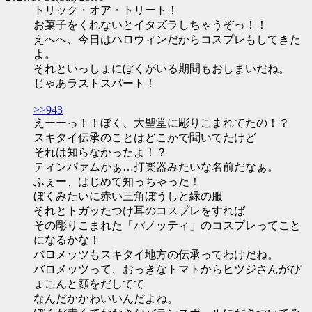
トリック・オア・トリート！
お菓子をくれないとイタズラしちゃうぞっ！！
えへへ、今日はハロウィンだからコスプレもしてきた
よ。
それといっしょにぼくがいる期間もおしまいだね。
じゃあラストスパート！
>>943
えーーっ！！ぼく、大聖堂に彫りこまれてたの！？
スキタイ伝承のことはどこかで聞いてたけど
それは知らなかったよ！？
ティンパァムかぁ…打楽器みたいな名前だなぁ。
ふぇー、はじめて知っちゃった！
ぼくみたいに赤い三角ぼうしと緑の服
それとトガッたつけ耳のコスプレをすれば
その彫りこまれた「パノッティ」のコスプレってこと
になるかな！
バロメッツもスキタイ地方の伝承ってわけだね。
バロメッツって、おっきなトマトからヒツジさんがぴ
ょこんと顔をだしてて
なんだかかわいいんだよね。