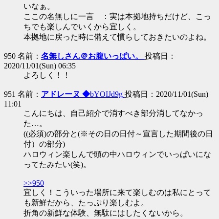
いなぁ。
ここの名無しに一言 ：実は本拠地持ちだけど、こっ
ちでも楽しんでいくから宜しく。
本拠地に戻った時に備えて慣らしておきたいのよね。
950 名前：
名無しさん＠お腹いっぱい。
投稿日：
2020/11/01(Sun) 06:35
よろしく！！
951 名前：
アドレーヌ ◆
bYOIJd9g
投稿日：2020/11/01(Sun)
11:01
こんにちは、自己紹介で消すべき部分消してなかっ
た…。
((必須)の部分と(※その日の日付～宣言した期間後の日
付）の部分)
ハロウィン楽しんで頭の中ハロウィンでいっぱいにな
ってたみたい(笑)。
>>950
宜しく！こういった場所に来て楽しむのは私にとって
も新鮮だから、たっぷり楽しむよ。
折角の新鮮な体験、無駄にはしたくないから。