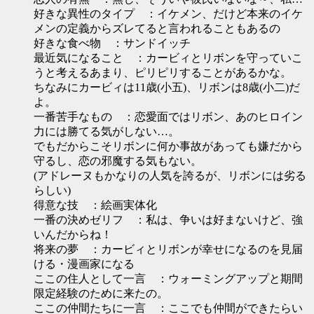
好きな異性のタイプ ：イケメン、だけど本来のイケ
メンの定義からズレてると言われることもあるの
好きな食べ物 ：サンドイッチ
最近気になること ：カービィとリボンを守っていこ
うと考えるあまり、ピリピリすることがあるかな。
ちなみにカービィは11歳(小五)、リボンは8歳(小二)だ
よ。
一番苦手なもの ：恋愛面ではリボン、あのヒロイン
力には勝てる気がしない…。
でもだからこそリボンに何か事故があっても嫌だから
守るし、恋の邪魔する気もない。
(アドレーヌもかなりの人気を誇るが、リボンには劣る
らしい)
得意な技 ：絵画実体化
一番の決めゼリフ ：私は、争いは好まないけど、強
いんだからね！
将来の夢 ：カービィとリボンが幸せになるのを見届
ける・漫画家になる
ここの住人として一言 ：ウォーミングアップと期間
限定経験のために来たの。
ここの仲間たちに一言 ：ここでも仲間ができたらい