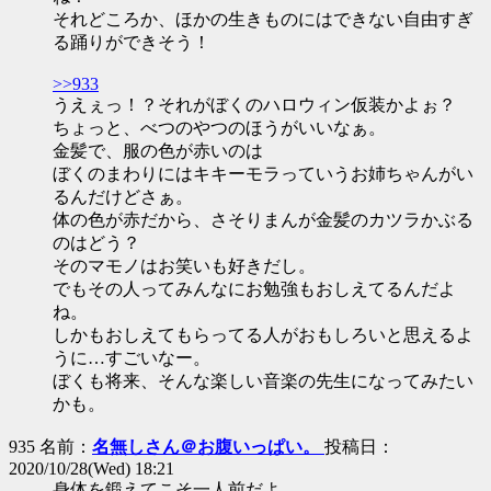
それどころか、ほかの生きものにはできない自由すぎ
る踊りができそう！
>>933
うえぇっ！？それがぼくのハロウィン仮装かよぉ？
ちょっと、べつのやつのほうがいいなぁ。
金髪で、服の色が赤いのは
ぼくのまわりにはキキーモラっていうお姉ちゃんがい
るんだけどさぁ。
体の色が赤だから、さそりまんが金髪のカツラかぶる
のはどう？
そのマモノはお笑いも好きだし。
でもその人ってみんなにお勉強もおしえてるんだよ
ね。
しかもおしえてもらってる人がおもしろいと思えるよ
うに…すごいなー。
ぼくも将来、そんな楽しい音楽の先生になってみたい
かも。
935 名前：
名無しさん＠お腹いっぱい。
投稿日：
2020/10/28(Wed) 18:21
身体を鍛えてこそ一人前だよ