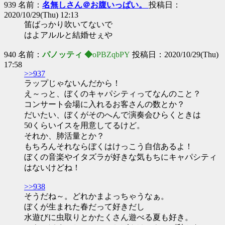
939 名前：
名無しさん＠お腹いっぱい。
投稿日：
2020/10/29(Thu) 12:13
笛ばっかり吹いてないで
はよアルルと結婚せぇや
940 名前：
パノッティ ◆
oPBZqbPY
投稿日：2020/10/29(Thu)
17:58
>>937
ラップじゃないんだから！
え～っと、ぼくのキャパシティってなんのこと？
コンサート会場に入れるお客さんの数とか？
だいたい、ぼくがそのへんで演奏会ひらくときは
50くらいイスを用意してるけど。
それか、肺活量とか？
もちろんそれならぼくはけっこう自信あるよ！
ぼくの音楽やイタズラが好きな気もちにキャパシティ
はないけどね！
>>938
そうだね～。どれかまよっちゃうなぁ。
ぼくが生まれた春だって好きだし
水遊びに虫取りとかたくさん遊べる夏も好き。