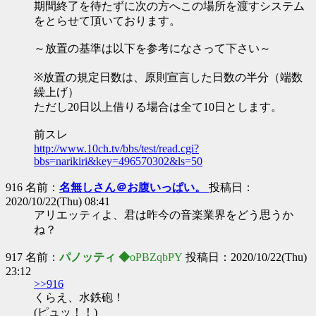
期間終了を待たずに次の方へこの場所を渡すシステム
をとらせて頂いております。
～放置の基準は以下を参考になさって下さい～
※放置の規定日数は、原則宣言した日数の半分（端数
繰上げ）
ただし20日以上借りる場合は全て10日とします。
前スレ
http://www.10ch.tv/bbs/test/read.cgi?
bbs=narikiri&key=496570302&ls=50
916 名前：
名無しさん＠お腹いっぱい。
投稿日：
2020/10/22(Thu) 08:41
アリエッティよ、君は昨今の音楽業界をどう思うか
ね？
917 名前：
パノッティ ◆
oPBZqbPY
投稿日：2020/10/22(Thu)
23:12
>>916
くらえ、水鉄砲！
(ピュッ！！)