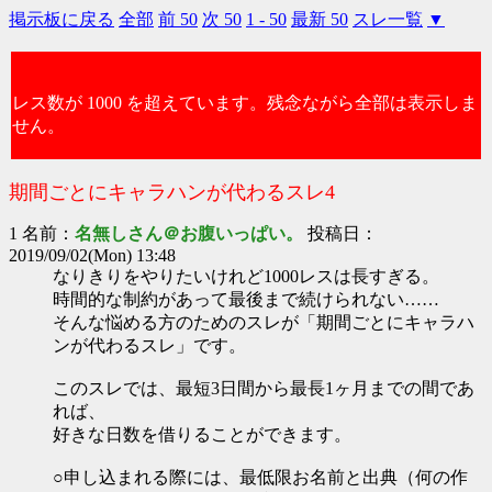
掲示板に戻る
全部
前 50
次 50
1 - 50
最新 50
スレ一覧
▼
レス数が 1000 を超えています。残念ながら全部は表示しま
せん。
期間ごとにキャラハンが代わるスレ4
1 名前：
名無しさん＠お腹いっぱい。
投稿日：
2019/09/02(Mon) 13:48
なりきりをやりたいけれど1000レスは長すぎる。
時間的な制約があって最後まで続けられない……
そんな悩める方のためのスレが「期間ごとにキャラハ
ンが代わるスレ」です。
このスレでは、最短3日間から最長1ヶ月までの間であ
れば、
好きな日数を借りることができます。
○申し込まれる際には、最低限お名前と出典（何の作