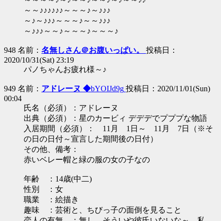
～～♪♪♪♪♪♪～～～♪～♪♪♪
～♪～♪♪♪～～～♪～～♪♪♪
～♪♪♪～～♪～～～♪～～～♪
948 名前：
名無しさん＠お腹いっぱい。
投稿日：
2020/10/31(Sat) 23:19
パノちゃんお疲れ様～♪
949 名前：
アドレーヌ ◆
bYOIJd9g
投稿日：2020/11/01(Sun)
00:04
氏名（必須）：アドレーヌ
出典（必須）：星のカービィ デデデでプププな物語
入居期間（必須）： 11月 1日～ 11月 7日（※そ
の日の日付～宣言した期間後の日付）
その他、備考：
赤いベレー帽と緑の服の女の子なの
年齢 ：14歳(中二)
性別 ：女
職業 ：絵描き
趣味 ：芸術と、ちびっ子の面倒を見ること
恋人の有無 ：無し、そういや彼氏いないな～、私…