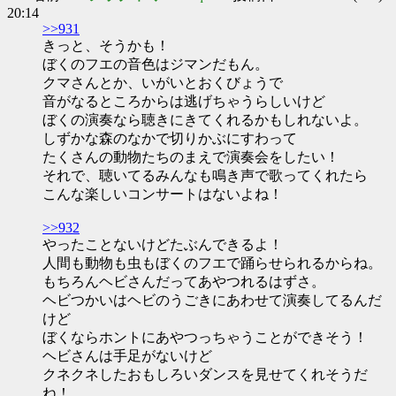
20:14
>>931
きっと、そうかも！
ぼくのフエの音色はジマンだもん。
クマさんとか、いがいとおくびょうで
音がなるところからは逃げちゃうらしいけど
ぼくの演奏なら聴きにきてくれるかもしれないよ。
しずかな森のなかで切りかぶにすわって
たくさんの動物たちのまえで演奏会をしたい！
それで、聴いてるみんなも鳴き声で歌ってくれたら
こんな楽しいコンサートはないよね！
>>932
やったことないけどたぶんできるよ！
人間も動物も虫もぼくのフエで踊らせられるからね。
もちろんヘビさんだってあやつれるはずさ。
ヘビつかいはヘビのうごきにあわせて演奏してるんだ
けど
ぼくならホントにあやつっちゃうことができそう！
ヘビさんは手足がないけど
クネクネしたおもしろいダンスを見せてくれそうだ
ね！