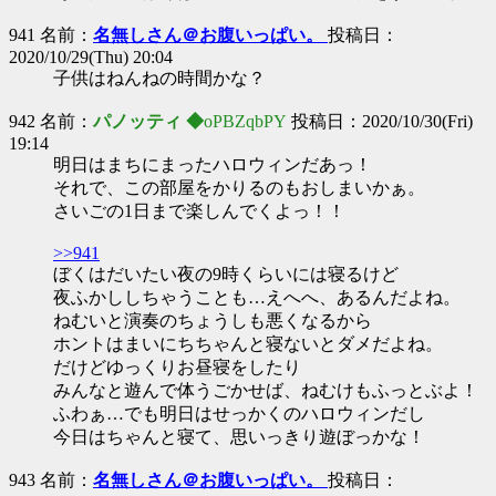
941 名前：
名無しさん＠お腹いっぱい。
投稿日：
2020/10/29(Thu) 20:04
子供はねんねの時間かな？
942 名前：
パノッティ ◆
oPBZqbPY
投稿日：2020/10/30(Fri)
19:14
明日はまちにまったハロウィンだあっ！
それで、この部屋をかりるのもおしまいかぁ。
さいごの1日まで楽しんでくよっ！！
>>941
ぼくはだいたい夜の9時くらいには寝るけど
夜ふかししちゃうことも…えへへ、あるんだよね。
ねむいと演奏のちょうしも悪くなるから
ホントはまいにちちゃんと寝ないとダメだよね。
だけどゆっくりお昼寝をしたり
みんなと遊んで体うごかせば、ねむけもふっとぶよ！
ふわぁ…でも明日はせっかくのハロウィンだし
今日はちゃんと寝て、思いっきり遊ぼっかな！
943 名前：
名無しさん＠お腹いっぱい。
投稿日：