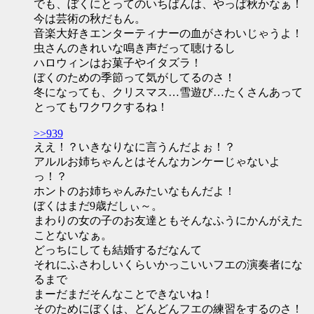
でも、ぼくにとってのいちばんは、やっぱ秋かなぁ！
今は芸術の秋だもん。
音楽大好きエンターティナーの血がさわいじゃうよ！
虫さんのきれいな鳴き声だって聴けるし
ハロウィンはお菓子やイタズラ！
ぼくのための季節って気がしてるのさ！
冬になっても、クリスマス…雪遊び…たくさんあって
とってもワクワクするね！
>>939
ええ！？いきなりなに言うんだよぉ！？
アルルお姉ちゃんとはそんなカンケーじゃないよ
っ！？
ホントのお姉ちゃんみたいなもんだよ！
ぼくはまだ9歳だしぃ～。
まわりの女の子のお友達ともそんなふうにかんがえた
ことないなぁ。
どっちにしても結婚するだなんて
それにふさわしいくらいかっこいいフエの演奏者にな
るまで
まーだまだそんなことできないね！
そのためにぼくは、どんどんフエの練習をするのさ！