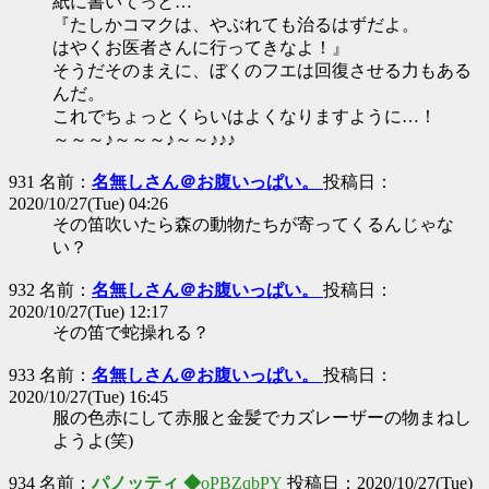
紙に書いてっと…
『たしかコマクは、やぶれても治るはずだよ。
はやくお医者さんに行ってきなよ！』
そうだそのまえに、ぼくのフエは回復させる力もある
んだ。
これでちょっとくらいはよくなりますように…！
～～～♪～～～♪～～♪♪♪
931 名前：
名無しさん＠お腹いっぱい。
投稿日：
2020/10/27(Tue) 04:26
その笛吹いたら森の動物たちが寄ってくるんじゃな
い？
932 名前：
名無しさん＠お腹いっぱい。
投稿日：
2020/10/27(Tue) 12:17
その笛で蛇操れる？
933 名前：
名無しさん＠お腹いっぱい。
投稿日：
2020/10/27(Tue) 16:45
服の色赤にして赤服と金髪でカズレーザーの物まねし
ようよ(笑)
934 名前：
パノッティ ◆
oPBZqbPY
投稿日：2020/10/27(Tue)