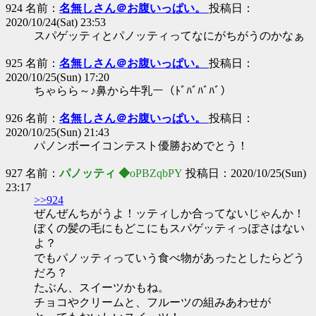
924 名前：
名無しさん＠お腹いっぱい。
投稿日：
2020/10/24(Sat) 23:53
スパゲッティとパノッティってなにがちがうのかなぁ
925 名前：
名無しさん＠お腹いっぱい。
投稿日：
2020/10/25(Sun) 17:20
ちゃらら～♪鼻から牛乳ー（ﾄﾞﾊﾞﾊﾞﾊﾞ）
926 名前：
名無しさん＠お腹いっぱい。
投稿日：
2020/10/25(Sun) 21:43
パノンボーイコンテスト優勝おめでとう！
927 名前：
パノッティ ◆
oPBZqbPY
投稿日：2020/10/25(Sun)
23:17
>>924
ぜんぜんちがうよ！ッティしか合ってないじゃんか！
ぼくの髪の毛にもどこにもスパゲッティっぽさはない
よ？
でもパノッティっていう食べ物があったとしたらどう
だろ？
たぶん、スイーツかもね。
チョコやクリームと、フルーツの組みあわせが