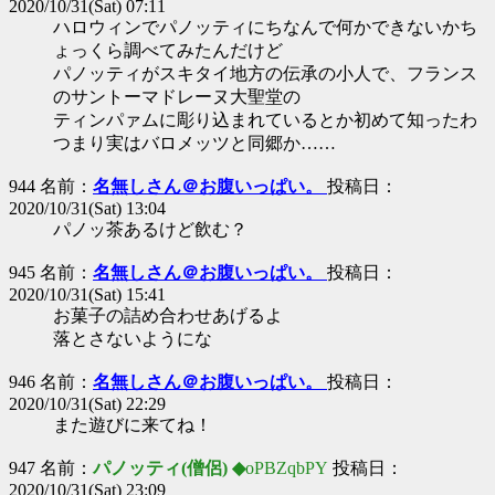
2020/10/31(Sat) 07:11
ハロウィンでパノッティにちなんで何かできないかち
ょっくら調べてみたんだけど
パノッティがスキタイ地方の伝承の小人で、フランス
のサントーマドレーヌ大聖堂の
ティンパァムに彫り込まれているとか初めて知ったわ
つまり実はバロメッツと同郷か……
944 名前：
名無しさん＠お腹いっぱい。
投稿日：
2020/10/31(Sat) 13:04
パノッ茶あるけど飲む？
945 名前：
名無しさん＠お腹いっぱい。
投稿日：
2020/10/31(Sat) 15:41
お菓子の詰め合わせあげるよ
落とさないようにな
946 名前：
名無しさん＠お腹いっぱい。
投稿日：
2020/10/31(Sat) 22:29
また遊びに来てね！
947 名前：
パノッティ(僧侶) ◆
oPBZqbPY
投稿日：
2020/10/31(Sat) 23:09