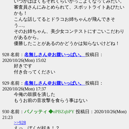
いつかはぼくもそれくらいかっこよくなってみたい。
審査員さんにみとめられて、スポットライトあびたい
かも！
こんな話してるとドラコお姉ちゃんが飛んできそ
う…。
そのお姉ちゃん、美少女コンテストにすごいこだわり
があるから。
優勝したことがあるのかどうかは知らないけどね！
928 名前：
名無しさん＠お腹いっぱい。
投稿日：
2020/10/26(Mon) 15:02
好きです
付き合ってください
929 名前：
名無しさん＠お腹いっぱい。
投稿日：
2020/10/26(Mon) 17:37
今俺の鼓膜を潰した
もうお前の音攻撃を食らう事はない
930 名前：
パノッティ ◆
oPBZqbPY
投稿日：2020/10/26(Mon)
21:23
>>928
えっ、ぼくが好き！？