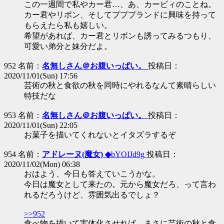
この一週間で私やカー君…、あ、カービィのことね。
カー君やリボン、そしてプププランドに興味を持って
もらえたら私も嬉しい。
希望があれば、カー君とリボンも誘ってみるつもり、
可愛い弟分と妹分だよ。
952 名前：
名無しさん＠お腹いっぱい。
投稿日：
2020/11/01(Sun) 17:56
芸術の秋と食欲の秋を同時にやれるなんて素晴らしい
特技だな
953 名前：
名無しさん＠お腹いっぱい。
投稿日：
2020/11/01(Sun) 22:05
お菓子を描いてくれないとイタズラするぞ
954 名前：
アドレーヌ(魔女) ◆
bYOIJd9g
投稿日：
2020/11/02(Mon) 06:38
おはよう、今日も答えていこうかな。
今日は魔女として来たの。元から魔女だろ、って言わ
れるだろうけど、雰囲気出るでしょ？
>>952
食べ物を描いて実体化させれば、まさに芸術の秋と食